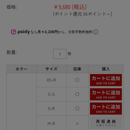
¥9,680
(税込)
価格:
[ポイント還元 96ポイント～]
なら
月々3,226円
から。分割手数料無料
数量:
個
カラー
サイズ
在庫
購入
XS-R
○
S-S
○
S-R
○
M-R
×