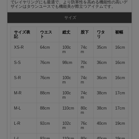
でレイヤリングにも最適で、より防寒性を高める機能性の高いデ
ザインはタウンユースでも機能美が際立つアイテムです。
サイズ
サイズ表
ウエス
総丈
股下
ワタ
裾幅
記
ト
リ
XS-R
64cm
100c
74c
35cm
16cm
m
m
S-S
76cm
98cm
70c
36cm
16cm
m
S-R
76cm
100c
74c
36cm
16cm
m
m
M-R
88cm
100c
74c
38cm
17cm
m
m
M-L
88cm
110cm
80c
38cm
17cm
m
L-R
92cm
102c
76c
40cm
19cm
m
m
L-L
92cm
110cm
80c
40cm
19cm