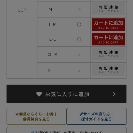
M-L
×
UCP
L-R
○
L-L
○
XL-R
×
XL-L
×
★
会員ならさらにお得！
📏
サイズの測り方！
会員特典を見る
採寸ガイドを見る
試着OK！万が一の返品・交換について