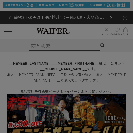
総額3,980円以上送料無料（一部地域・大型商品対
象外あり）
お気に入り
マイページ
カート
__MEMBER_LASTNAME__
__MEMBER_FIRSTNAME__
様は、
会員ラン
ク:
__MEMBER_RANK_NAME__
です。
あと
__MEMBER_RANK_NPRC__
円
以上のお買い物と、あと
__MEMBER_R
ANK_NCNT__
回
の購入でランクアップ！
元帥専用先行販売ページはマイページよりご覧ください。