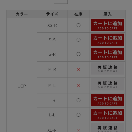
カラー
サイズ
在庫
購入
XS-R
○
S-S
○
S-R
○
M-R
×
M-L
×
UCP
L-R
○
L-L
○
XL-R
×