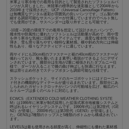
米軍より寒冷地での着用を目的として製造されたソフトシェルパ
ンツが入荷しました。米陸軍の標準的な迷彩服として2004年から
2019年まで採用された、UCP（Universal Camouflage Pattern）
は無機質なデジタル迷彩が雰囲気の良いパンツです。ゴム製の伸
縮する調節可能なサスペンダーが付属していますのでベルト無し
でも使用ができ、サスペンダーは取り外すことも可能です。
-10度～20度の環境下での着用を想定して設計されたパンツで、
撥水性や防風性に優れたソフトシェルは活動量が高めで、雨や雪
を伴う寒冷な気候に活躍するアイテムです。適度な撥水性で雨を
弾き、雪も滑り落ちやすい独特な素材感。横や斜め方向には伸縮
性もあり、様々なアクティビティに適しています。
両サイドにも20cm程のファスナーと裾の40cm程のファスナーが
備わっており、靴を履いたまま素早い着脱ができるようにデザイ
ンされています。膝部分は生地が2重に補強されたダブルニー仕
様で、ダーツが入ることで膝の曲げ伸ばしも快適に行なえます。
裾は滑り止め付きでスナップボタンも調節可能な仕様です。
スラッシュポケットと、サイドのカーゴポケットにはドローコー
ド付きの機能的なディテールが盛り込まれています。股部分にあ
しらわれたガゼットクロッチがパンツの可動域を広げ、幅広のベ
ルトループは多くのベルトに対応します。
ECWCS（EXTENDED COLD WEATHER CLOTHING SYSTE
M）は1986年に米軍が制式採用した拡張式寒冷地被服システムと
呼ばれるレイヤリングシステムです。1990年代には第2世代（GE
N2）が登場し、2000年代には第3世代（GEN3）が登場しまし
た。GEN3は7種類のトップスと5種類のボトムから構成されてい
ます。
LEVEL5は最も使用される頻度が高く、伸縮性にも優れた素材感