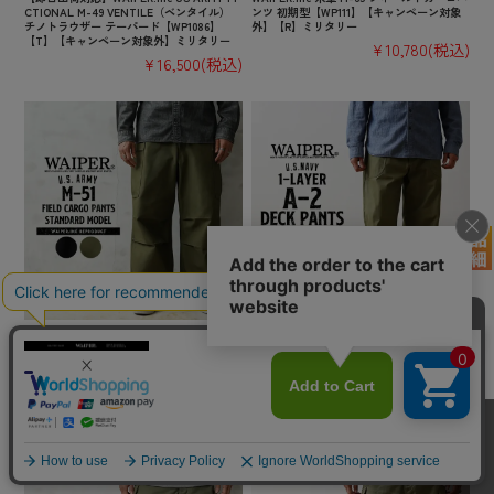
CTIONAL M-49 VENTILE（ベンタイル）
ンツ 初期型【WP111】【キャンペーン対象
チノトラウザー テーパード【WP1086】
外】【R】ミリタリー
【T】【キャンペーン対象外】ミリタリー
¥10,780
(税込)
¥16,500
(税込)
【即日出荷対応】WAIPER.inc 米軍 M-51 フ
WAIPER.inc 米軍 U.S.NAVY A-2 1レイヤー
ィールドカーゴパンツ スタンダードモデル
デッキパンツ【WP126】【キャンペーン対
【WP1160】【キャンペーン対象外】【T】
象外】【T】ミリタリー
ミリタリー
¥10,780
(税込)
¥13,750
(税込)