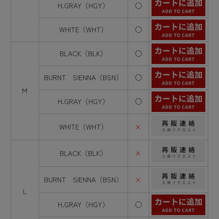
H.GRAY（HGY）
○
WHITE（WHT）
○
BLACK（BLK）
○
BURNT SIENNA（BSN）
○
M
H.GRAY（HGY）
○
WHITE（WHT）
×
BLACK（BLK）
×
BURNT SIENNA（BSN）
×
L
H.GRAY（HGY）
○