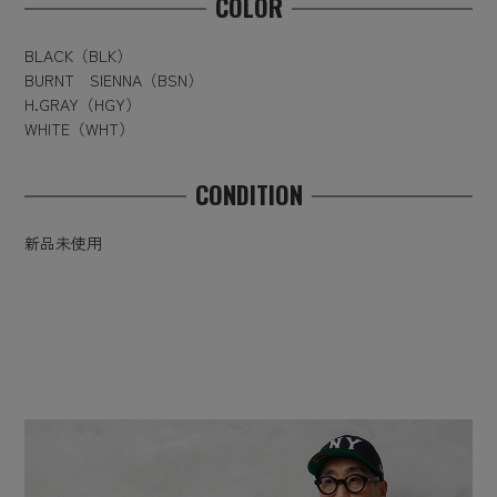
COLOR
BLACK（BLK）
BURNT SIENNA（BSN）
H.GRAY（HGY）
WHITE（WHT）
CONDITION
新品未使用