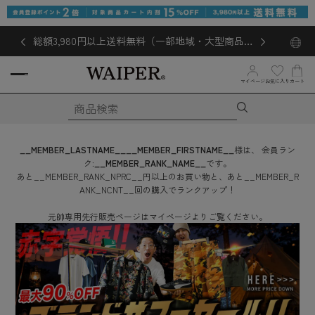
総額3,980円以上送料無料（一部地域・大型商品対
象外あり）
お気に入り
マイページ
カート
__MEMBER_LASTNAME__
__MEMBER_FIRSTNAME__
様は、
会員ラン
ク:
__MEMBER_RANK_NAME__
です。
あと
__MEMBER_RANK_NPRC__
円
以上のお買い物と、あと
__MEMBER_R
ANK_NCNT__
回
の購入でランクアップ！
元帥専用先行販売ページはマイページよりご覧ください。