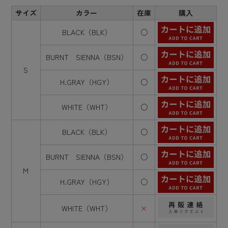
サイズ
カラー
在庫
購入
BLACK（BLK）
○
BURNT SIENNA（BSN）
○
S
H.GRAY（HGY）
○
WHITE（WHT）
○
BLACK（BLK）
○
BURNT SIENNA（BSN）
○
M
H.GRAY（HGY）
○
WHITE（WHT）
×