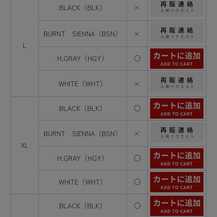
BLACK（BLK）
×
BURNT SIENNA（BSN）
×
L
H.GRAY（HGY）
○
WHITE（WHT）
×
BLACK（BLK）
○
BURNT SIENNA（BSN）
×
XL
H.GRAY（HGY）
○
WHITE（WHT）
○
BLACK（BLK）
○