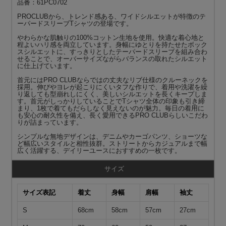
品番：61PC0702
PROCLUBから、トレンド感ある、ワイドシルエットが特徴のテ
ーパードスリーブTシャツの登場です。
やわらかな肌触りの100%コットン生地を使用。快適な着心地と
程よいハリ感を両立しています。身幅にゆとりを持たせたボック
スシルエットに、すっきりとしたテーパードスリーブを組み合わ
せることで、オーバーサイズながらバランスの取れたシルエット
に仕上げています。
首元にはPRO CLUBならではの丈夫なリブ仕様のクルーネックを
採用。伸びやヨレが起こりにくいタフな作りで、着用や洗濯を繰
り返しても型崩れしにくく、美しいシルエットを長くキープしま
す。首元がしっかりしていることでTシャツ全体の印象も引き締
まり、1枚で着てもだらしなく見えないのが魅力。毎日の着用に
も安心の耐久性を備え、長く愛用できるPRO CLUBらしいこだわ
りが詰まっています。
シンプルな無地デザインは、デニムやカーゴパンツ、ショーツな
ど幅広いスタイルと相性抜群。ストリートからカジュアルまで幅
広く活躍する、デイリーユースにおすすめの一枚です。
サイズ
サイズ表記
着丈
身幅
肩幅
袖丈
S
68cm
58cm
57cm
27cm