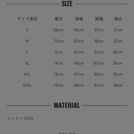
SIZE
サイズ表記
着丈
身幅
肩幅
袖丈
S
68cm
58cm
57cm
27cm
M
70cm
60cm
59cm
27cm
L
72cm
63cm
61cm
28cm
XL
74cm
65cm
63cm
28cm
XXL
76cm
67cm
65cm
28cm
XXXL
78cm
69cm
67cm
29cm
MATERIAL
コットン100%