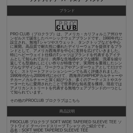
ブランド
PRO CLUB（プロクラブ）は、アメリカ・カリフォルニア州ロサ
ンゼルスで誕生したベーシックウェアブランドです。1990年代に
設立され、無地Tシャツやスウェット、タンクトップなどを中心
に展開。高品質で耐久性に優れたデイリーウェアを提供するブラ
ンドとして、アメリカ西海岸を中心に支持を広げていきました。
特にヘビーウェイト仕様のTシャツはブランドを代表するアイテ
ムとして知られており、肉厚な生地感やタフな縫製、洗濯を繰り
返しても型崩れしにくい作りが特徴です。実用性を重視したシン
プルなデザインは、ワークウェアやアンダーウェアとしてだけで
なく、ストリートファッションシーンでも高く評価されました。
1990年代から2000年代にかけて、西海岸のHIPHOPカルチャーや
チカーノカルチャーと深く結びつき、多くのアーティストやスケ
ーターたちに愛用されたことで世界的な知名度を獲得。現在では
アメリカンストリートを代表する無地ウェアブランドの一つとし
て知られています。
その他の
PROCLUB プロクラブ
はこちら
商品説明
PROCLUB プロクラブ SOFT WIDE TAPERED SLEEVE TEE ソ
フトワイド テーパードスリーブ Tシャツ のご紹介です。
品名：SOFT WIDE TAPERED SLEEVE TEE