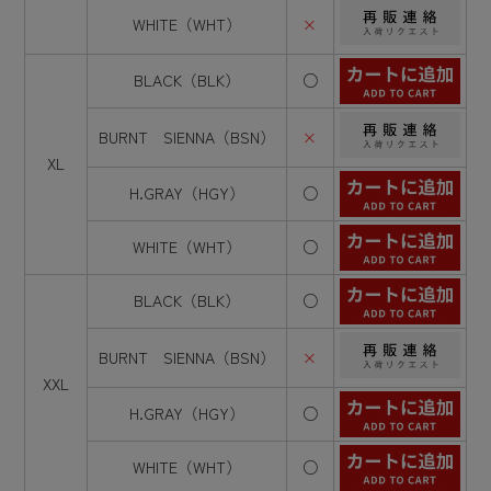
WHITE（WHT）
×
BLACK（BLK）
○
BURNT SIENNA（BSN）
×
XL
H.GRAY（HGY）
○
WHITE（WHT）
○
BLACK（BLK）
○
BURNT SIENNA（BSN）
×
XXL
H.GRAY（HGY）
○
WHITE（WHT）
○