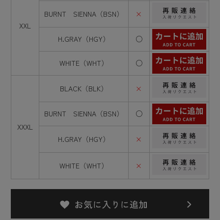
BURNT SIENNA（BSN）
×
XXL
H.GRAY（HGY）
○
WHITE（WHT）
○
BLACK（BLK）
×
BURNT SIENNA（BSN）
○
XXXL
H.GRAY（HGY）
×
WHITE（WHT）
×