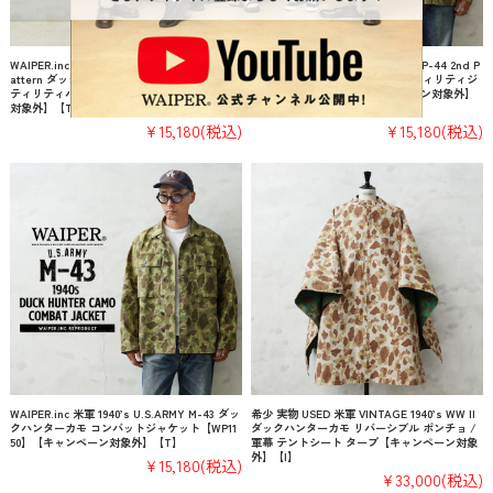
WAIPER.inc 米軍 1940’s U.S.M.C. P-44 2nd P
WAIPER.inc 米軍 1940’s U.S.M.C. P-44 2nd P
attern ダックハンターカモ リバーシブル ユー
attern ダックハンターカモ ユーティリティジ
ティリティパンツ【WP1144】【キャンペーン
ャケット【WP1143】【キャンペーン対象外】
対象外】【T】
【T】
¥15,180
(税込)
¥15,180
(税込)
WAIPER.inc 米軍 1940’s U.S.ARMY M-43 ダッ
希少 実物 USED 米軍 VINTAGE 1940’s WW II
クハンターカモ コンバットジャケット【WP11
ダックハンターカモ リバーシブル ポンチョ /
50】【キャンペーン対象外】【T】
軍幕 テントシート タープ【キャンペーン対象
外】【I】
¥15,180
(税込)
¥33,000
(税込)