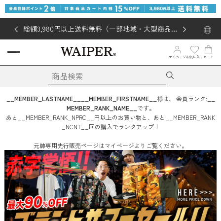
総額3,980円以上送料無料（一部地域・大型商品対
象外あり）
お気に入り
マイページ
カート
__MEMBER_LASTNAME__
__MEMBER_FIRSTNAME__
様は、
会員ランク:
__
MEMBER_RANK_NAME__
です。
あと
__MEMBER_RANK_NPRC__
円
以上のお買い物と、あと
__MEMBER_RANK
_NCNT__
回
の購入でランクアップ！
元帥専用先行販売ページはマイページよりご覧ください。