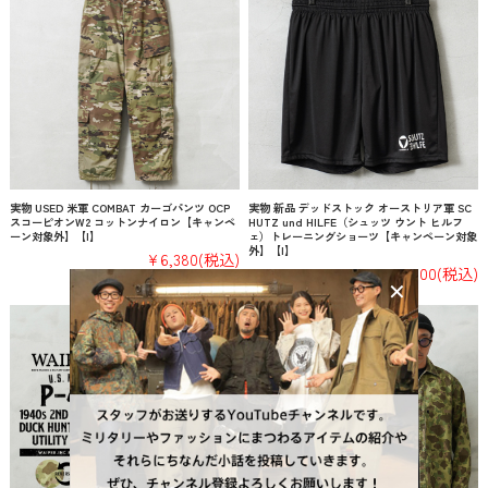
実物 USED 米軍 COMBAT カーゴパンツ OCP
実物 新品 デッドストック オーストリア軍 SC
スコーピオンW2 コットンナイロン【キャンペ
HUTZ und HILFE（シュッツ ウント ヒルフ
ーン対象外】【I】
ェ）トレーニングショーツ【キャンペーン対象
外】【I】
¥6,380
(税込)
¥3,300
(税込)