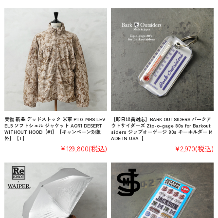
実物 新品 デッドストック 米軍 PTG MRS LEV
【即日出荷対応】BARK OUTSIDERS バークア
EL5 ソフトシェル ジャケット AOR1 DESERT
ウトサイダーズ Zip-o-gage 80s for Barkout
WITHOUT HOOD【#1】【キャンペーン対象
siders ジップオーゲージ 80s キーホルダー M
外】【T】
ADE IN USA【
¥129,800
(税込)
¥2,970
(税込)