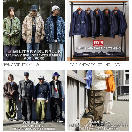
NWU GORE-TEX パーカ
LEVI'S VINTAGE CLOTHING（LVC）