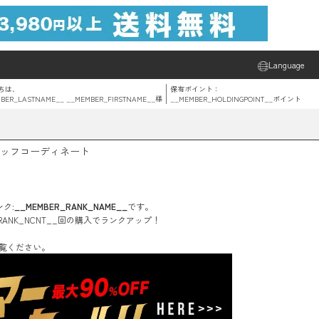
Language
ちは、
保有ポイント：
BER_LASTNAME__ __MEMBER_FIRSTNAME__
様
__MEMBER_HOLDINGPOINT__
ポイント
ッフコーディネート
ク:
__MEMBER_RANK_NAME__
です。
RANK_NCNT__
回
の購入でランクアップ！
覧ください。