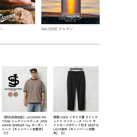
ー
NALGENE ナルゲン
【即日出荷対応】JACKSON MA
実物 USED イギリス軍 ライトウ
TISSE ジャクソンマティス JM26
ェイト ファティーグ パンツ サ
AW043 BORDER Tee ボーダー T
イドカーゴポケット付き DEEP B
シャツ【キャンペーン対象外】
LACK染め【キャンペーン対象
【T】
外】【I】