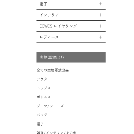
シューズ・スニーカー
リュックサック
帽子
コート
全ての小物（アイテム）
ベスト
ファティーグパンツ
サンダル
ショルダーバッグ
ソフトシェルジャケット
グローブ（手袋）
インテリア
タンクトップ
全ての帽子
ナイロンパンツ
レインシューズ・ブーツ
ヘルメットバッグ
フリースジャケット
防寒物（ネックウォーマーetc）
キャップ
ECWCS レイヤリング
スウェットパンツ
全てのインテリア
ソックス/靴下
メッセンジャーバッグ
レザーアウター
傘/ポンチョ
ハット
ショートパンツ
デスク、椅子、家具
レディース
全てのECWCS
トートバッグ
ジャケットライナー
ミリタリーウォッチ
ニット帽（ビーニー）
アンダー（下着）
シュラフ/ブランケット/etc
ライトベースレイヤー Level.1
ウエストバッグ/ボディバッグ
デニムジャケット
全てのレディース
財布・小銭入れ・キーケース
ベレー帽
ボックス/ガソリン缶/etc
ミッドベースレイヤー Level.2
実物軍放出品
ダッフルバッグ
モッズコート
サングラス・ゴーグル
ハンチング
生地・テントシェル
フリースレイヤー Level.3
ボストンバッグ
ベルト
全ての実物軍放出品
キャスケット
ウィンドレイヤー Level.4
ポーチ/ケース/etc
食器/ボトル/etc
アウター
その他
ソフトシェルレイヤー Level.5
スーツケース/キャリーバッグ
ミリタリー雑貨
トップス
ハードシェルレイヤー Level.6
ビジネスバッグ
ライト/懐中電灯/etc
ボトムス
アウターレイヤー Level.7
ロープ/コード/etc
ブーツ/シューズ
タオル/ハンカチ/etc
バッグ
その他の小物
帽子
雑貨/インテリア/その他