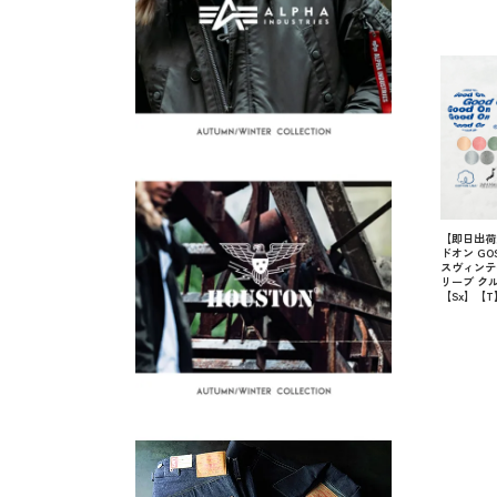
【即日出荷対
ドオン GOS
スヴィンテ
リーブ クル
【Sx】【T