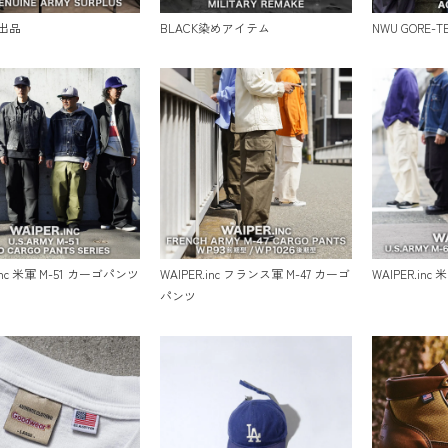
出品
BLACK染めアイテム
NWU GORE-
.inc 米軍 M-51 カーゴパンツ
WAIPER.inc フランス軍 M-47 カーゴ
WAIPER.inc
パンツ