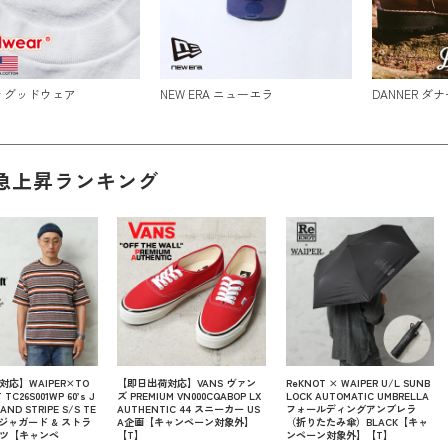
ar グッドウェア
NEW ERA ニューエラ
DANNER ダナ
急上昇ランキング
応】WAIPER×TO
【即日出荷対応】VANS ヴァン
ReKNOT × WAIPER U/L SUNB
TC26S001WP 60’s J
ズ PREMIUM VN000CQABOP LX
LOCK AUTOMATIC UMBRELLA
AND STRIPE S/S TE
AUTHENTIC 44 スニーカー US
フォールディングアンブレラ
S ジャガード & ストラ
A企画【キャンペーン対象外】
（折りたたみ傘）BLACK【キャ
ャツ【キャンペ
【T】
ンペーン対象外】【T】