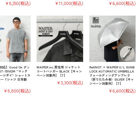
¥8,250
(税込)
¥11,000
(税込)
¥6,600
(税込)
応】Good On グッ
WAIPER.inc 男性用 ジャケット
ReKNOT × WAIPER U/L SUNB
T-701VDM “マック
コートハンガー BLACK【キャン
LOCK AUTOMATIC UMBRELLA
ージダイ” ショートス
ペーン対象外】【T】
フォールディングアンブレラ
ー Tシャツ 日本製
（折りたたみ傘）SILVER【キャ
¥3,300
(税込)
】
ンペーン対象外】【T】
¥8,800
(税込)
¥6,600
(税込)