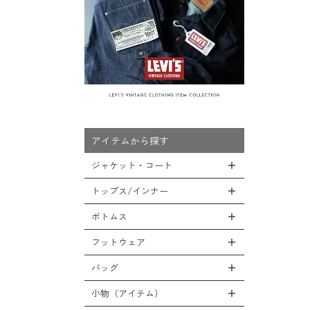
アイテムから探す
ジャケット・コート
トップス/インナー
全てのジャケット・コート
LEVEL7
ボトムス
全てのトップス/インナー
フライトジャケット
Tシャツ
フットウェア
全てのボトムス
M-65ジャケット
シャツ
カーゴパンツ
バッグ
全てのフットウェア
デッキジャケット
スウェット/パーカー
デニムパンツ
ブーツ
小物（アイテム）
全てのバッグ
タンカースジャケット
セーター/カーディガン
チノ，ワークパンツ