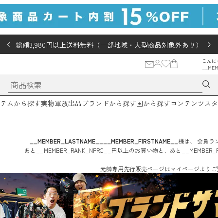
総額3,980円以上送料無料（一部地域・大型商品対象外あり）
こんに
__MEM
テムから探す
実物軍放出品
ブランドから探す
国から探す
コンテンツ
スタ
__MEMBER_LASTNAME__
__MEMBER_FIRSTNAME__
様は、
会員ラン
あと
__MEMBER_RANK_NPRC__
円
以上のお買い物と、あと
__MEMBER_
元帥専用先行販売ページはマイページよりご