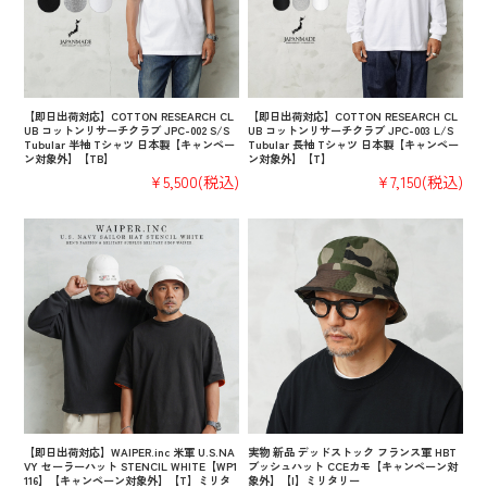
【即日出荷対応】COTTON RESEARCH CL
【即日出荷対応】COTTON RESEARCH CL
UB コットンリサーチクラブ JPC-002 S/S
UB コットンリサーチクラブ JPC-003 L/S
Tubular 半袖 Tシャツ 日本製【キャンペー
Tubular 長袖 Tシャツ 日本製【キャンペー
ン対象外】【TB】
ン対象外】【T】
¥5,500
(税込)
¥7,150
(税込)
【即日出荷対応】WAIPER.inc 米軍 U.S.NA
実物 新品 デッドストック フランス軍 HBT
VY セーラーハット STENCIL WHITE【WP1
ブッシュハット CCEカモ【キャンペーン対
116】【キャンペーン対象外】【T】ミリタ
象外】【I】ミリタリー