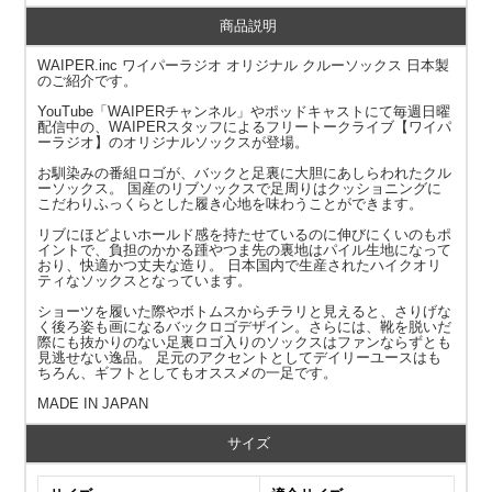
商品説明
WAIPER.inc ワイパーラジオ オリジナル クルーソックス 日本製
のご紹介です。
YouTube「WAIPERチャンネル」やポッドキャストにて毎週日曜
配信中の、WAIPERスタッフによるフリートークライブ【ワイパ
ーラジオ】のオリジナルソックスが登場。
お馴染みの番組ロゴが、バックと足裏に大胆にあしらわれたクル
ーソックス。 国産のリブソックスで足周りはクッショニングに
こだわりふっくらとした履き心地を味わうことができます。
リブにほどよいホールド感を持たせているのに伸びにくいのもポ
イントで、負担のかかる踵やつま先の裏地はパイル生地になって
おり、快適かつ丈夫な造り。 日本国内で生産されたハイクオリ
ティなソックスとなっています。
ショーツを履いた際やボトムスからチラリと見えると、さりげな
く後ろ姿も画になるバックロゴデザイン。さらには、靴を脱いだ
際にも抜かりのない足裏ロゴ入りのソックスはファンならずとも
見逃せない逸品。 足元のアクセントとしてデイリーユースはも
ちろん、ギフトとしてもオススメの一足です。
MADE IN JAPAN
サイズ