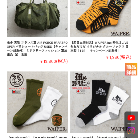
希少 実物 フランス軍 AIR FORCE PARATRO
【即日出荷対応】WAIPER.inc 時代はLIVE
OPER パラシュートバッグ USED【キャンペ
それだけだ オリジナル クルーソックス 日
ーン対象外】 ミリタリーファッション 軍放
本製【TB】【キャンペーン対象外】
出品【I】 古着
¥1,980
(税込)
¥19,800
(税込)
【即日出荷対応】【ネコポス便対応】WAIP
【即日出荷対応】【ネコポス便対応】WAIP