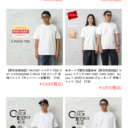
【即日出荷対応】PAYDAY ペイデイ PD8-C
★カートで割引対象品★【即日出荷対応】H
ST-5 STANDARD 2-PACK TEE 2パック 半
anes ヘインズ HM1-X201（HM1-D201） Ha
袖 Tシャツ【キャンペーン対象外】【TB】
nes T-SHIRTS SHIRO クルーネック 半袖 T
シャツ【Sx】【TB】
¥5,830
(税込)
¥2,970
(税込)