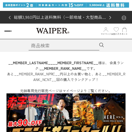
総額3,980円以上送料無料（一部地域・大型商品対
象外あり）
お気に入り
マイページ
カート
__MEMBER_LASTNAME__
__MEMBER_FIRSTNAME__
様は、
会員ラン
ク:
__MEMBER_RANK_NAME__
です。
あと
__MEMBER_RANK_NPRC__
円
以上のお買い物と、あと
__MEMBER_R
ANK_NCNT__
回
の購入でランクアップ！
元帥専用先行販売ページはマイページよりご覧ください。