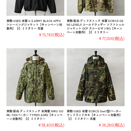
実物 USED 米軍 U.S.ARMY BLACK APFU
実物 新品 デッドストック 米軍 ECWCS GE
トレーニングジャケット【キャンペーン対
N3 LEVEL5 コールドウェザー ソフトシェル
象外】【I】ミリタリー 古着
ジャケット OCP スコーピオンW2【キャン
ペーン対象外】【I】ミリタリー
¥15,180
(税込)
¥77,000
(税込)
実物 新品 デッドストック 米海軍 NWU GO
実物 USED 米軍 ECWCS Gen1型パーカー
RE-TEXパーカー TYPEIII AOR2【キャンペ
ウッドランドカモ【キャンペーン対象外】
ーン対象外】【I】ミリタリー
【I】 ミリタリー 古着
¥59,400
(税込)
¥38,280
(税込)