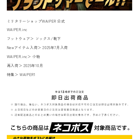
ミリタリーショップWAIPER 公式
WAIPER.inc
フットウェア
＞
ソックス/靴下
Newアイテム入荷
＞
2025年7月入荷
WAIPER.inc
＞
小物
再入荷
＞
2025年10月
特集
＞
WAIPER1