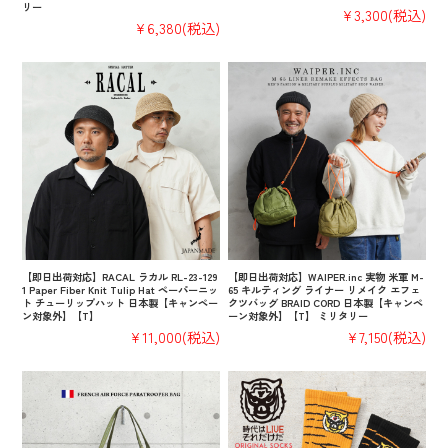
リー
¥3,300
(税込)
¥6,380
(税込)
【即日出荷対応】RACAL ラカル RL-23-129
【即日出荷対応】WAIPER.inc 実物 米軍 M-
1 Paper Fiber Knit Tulip Hat ペーパーニッ
65 キルティング ライナー リメイク エフェ
ト チューリップハット 日本製【キャンペー
クツバッグ BRAID CORD 日本製【キャンペ
ン対象外】【T】
ーン対象外】【T】 ミリタリー
¥11,000
(税込)
¥7,150
(税込)