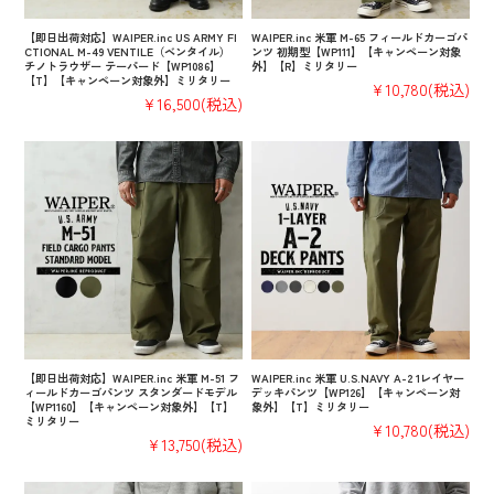
【即日出荷対応】WAIPER.inc US ARMY FI
WAIPER.inc 米軍 M-65 フィールドカーゴパ
CTIONAL M-49 VENTILE（ベンタイル）
ンツ 初期型【WP111】【キャンペーン対象
チノトラウザー テーパード【WP1086】
外】【R】ミリタリー
【T】【キャンペーン対象外】ミリタリー
¥10,780
(税込)
¥16,500
(税込)
【即日出荷対応】WAIPER.inc 米軍 M-51 フ
WAIPER.inc 米軍 U.S.NAVY A-2 1レイヤー
ィールドカーゴパンツ スタンダードモデル
デッキパンツ【WP126】【キャンペーン対
【WP1160】【キャンペーン対象外】【T】
象外】【T】ミリタリー
ミリタリー
¥10,780
(税込)
¥13,750
(税込)