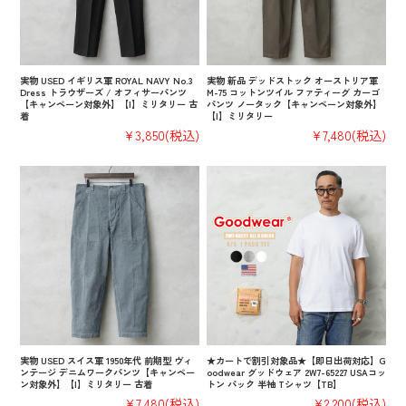
実物 USED イギリス軍 ROYAL NAVY No.3
実物 新品 デッドストック オーストリア軍
Dress トラウザーズ / オフィサーパンツ
M-75 コットンツイル ファティーグ カーゴ
【キャンペーン対象外】【I】ミリタリー 古
パンツ ノータック【キャンペーン対象外】
着
【I】ミリタリー
¥3,850
(税込)
¥7,480
(税込)
実物 USED スイス軍 1950年代 前期型 ヴィ
★カートで割引対象品★【即日出荷対応】G
ンテージ デニムワークパンツ【キャンペー
oodwear グッドウェア 2W7-65227 USAコッ
ン対象外】【I】ミリタリー 古着
トン パック 半袖 Tシャツ【TB】
¥7,480
(税込)
¥2,200
(税込)