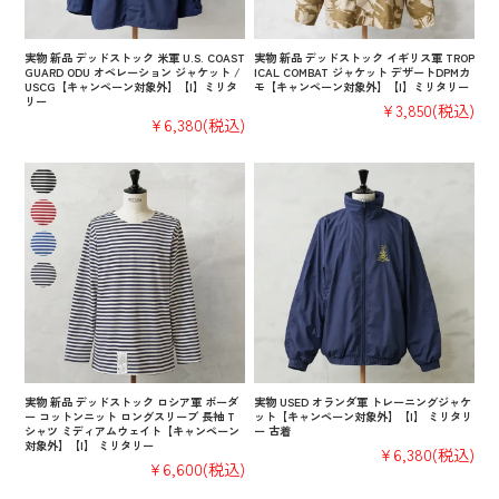
実物 新品 デッドストック 米軍 U.S. COAST
実物 新品 デッドストック イギリス軍 TROP
GUARD ODU オペレーション ジャケット /
ICAL COMBAT ジャケット デザートDPMカ
USCG【キャンペーン対象外】【I】ミリタ
モ【キャンペーン対象外】【I】ミリタリー
リー
¥3,850
(税込)
¥6,380
(税込)
実物 新品 デッドストック ロシア軍 ボーダ
実物 USED オランダ軍 トレーニングジャケ
ー コットンニット ロングスリーブ 長袖 T
ット【キャンペーン対象外】【I】 ミリタリ
シャツ ミディアムウェイト【キャンペーン
ー 古着
対象外】【I】 ミリタリー
¥6,380
(税込)
¥6,600
(税込)