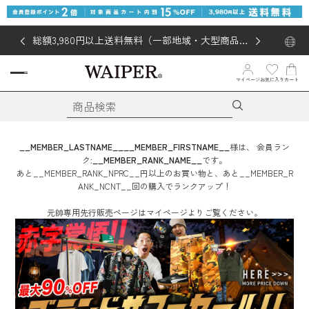
総額3,980円以上送料無料（一部地域・大型商品対
象外あり）
お気に入り
マイページ
カート
__MEMBER_LASTNAME__
__MEMBER_FIRSTNAME__
様は、
会員ラン
ク:
__MEMBER_RANK_NAME__
です。
あと
__MEMBER_RANK_NPRC__
円
以上のお買い物と、あと
__MEMBER_R
ANK_NCNT__
回
の購入でランクアップ！
元帥専用先行販売ページはマイページよりご覧ください。