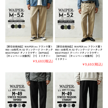
【即日出荷対応】WAIPER.inc フランス軍 1
【即日出荷対応】WAIPER.inc フランス軍 1
950～60年代 M-52 ヴィンテージ ツータック
950～60年代 M-52 ヴィンテージ ツータック
WESTPOINT チノトラウザー【WP1002】
WESTPOINT テーパードチノトラウザー
【キャンペーン対象外】【T】ミリタリー
【WP1003】【キャンペーン対象外】【T】
ミリタリー
¥9,680
(税込)
¥9,680
(税込)