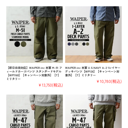
【即日出荷対応】WAIPER.inc 米軍 M-51 フ
WAIPER.inc 米軍 U.S.NAVY A-2 1レイヤー
ィールドカーゴパンツ スタンダードモデル
デッキパンツ【WP126】【キャンペーン対
【WP1160】【キャンペーン対象外】【T】
象外】【T】ミリタリー
ミリタリー
¥10,780
(税込)
¥13,750
(税込)