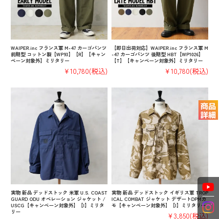
WAIPER.inc フランス軍 M-47 カーゴパンツ
【即日出荷対応】WAIPER.inc フランス軍 M
前期型 コットン製【WP93】【R】【キャン
-47 カーゴパンツ 後期型 HBT【WP1026】
ペーン対象外】ミリタリー
【T】【キャンペーン対象外】ミリタリー
¥10,780
(税込)
¥10,780
(税込)
実物 新品 デッドストック 米軍 U.S. COAST
実物 新品 デッドストック イギリス軍 TROP
GUARD ODU オペレーション ジャケット /
ICAL COMBAT ジャケット デザートDPMカ
USCG【キャンペーン対象外】【I】ミリタ
モ【キャンペーン対象外】【I】ミリタリー
リー
¥3,850
(税込)