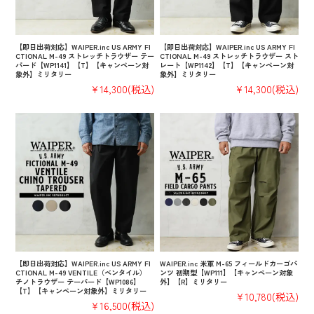
【即日出荷対応】WAIPER.inc US ARMY FI
【即日出荷対応】WAIPER.inc US ARMY FI
CTIONAL M-49 ストレッチトラウザー テー
CTIONAL M-49 ストレッチトラウザー スト
パード【WP1141】【T】【キャンペーン対
レート【WP1142】【T】【キャンペーン対
象外】ミリタリー
象外】ミリタリー
¥14,300
(税込)
¥14,300
(税込)
【即日出荷対応】WAIPER.inc US ARMY FI
WAIPER.inc 米軍 M-65 フィールドカーゴパ
CTIONAL M-49 VENTILE（ベンタイル）
ンツ 初期型【WP111】【キャンペーン対象
チノトラウザー テーパード【WP1086】
外】【R】ミリタリー
【T】【キャンペーン対象外】ミリタリー
¥10,780
(税込)
¥16,500
(税込)