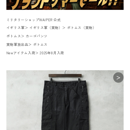
ミリタリーショップWAIPER 公式
イギリス軍
＞
イギリス軍（実物）
＞
ボトムス（実物）
ボトムス
＞
カーゴパンツ
実物軍放出品
＞
ボトムス
Newアイテム入荷
＞
2025年8月入荷
＞