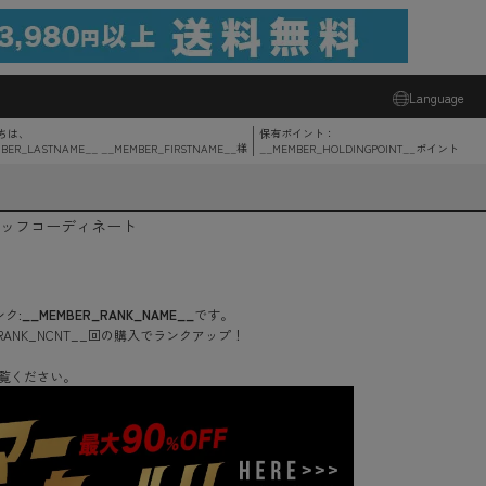
Language
ちは、
保有ポイント：
BER_LASTNAME__ __MEMBER_FIRSTNAME__
様
__MEMBER_HOLDINGPOINT__
ポイント
ッフコーディネート
ク:
__MEMBER_RANK_NAME__
です。
RANK_NCNT__
回
の購入でランクアップ！
覧ください。