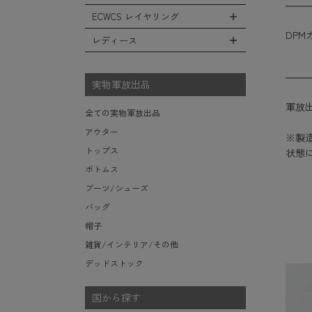
レインシューズ・ブーツ
フリースジャケット
ヘルメットバッグ
防寒物（ネックウォーマーetc）
スウェットパンツ
キャップ
ECWCS レイヤリング
ソックス/靴下
全てのインテリア
レザーアウター
メッセンジャーバッグ
傘/ポンチョ
ショートパンツ
DPM
ハット
デスク、椅子、家具
レディース
ジャケットライナー
トートバッグ
全てのECWCS
ミリタリーウォッチ
アンダー（下着）
ニット帽（ビーニー）
シュラフ/ブランケット/etc
デニムジャケット
ウエストバッグ/ボディバッグ
ライトベースレイヤー Level.1
財布・小銭入れ・キーケース
全てのレディース
ベレー帽
ボックス/ガソリン缶/etc
モッズコート
ダッフルバッグ
ミッドベースレイヤー Level.2
実物軍放出品
サングラス・ゴーグル
ハンチング
生地・テントシェル
ボストンバッグ
フリースレイヤー Level.3
ベルト
軍放出
キャスケット
全ての実物軍放出品
ポーチ/ケース/etc
ウィンドレイヤー Level.4
食器/ボトル/etc
その他
アウター
※製
スーツケース/キャリーバッグ
ソフトシェルレイヤー Level.5
ミリタリー雑貨
トップス
状態
ビジネスバッグ
ハードシェルレイヤー Level.6
ライト/懐中電灯/etc
ボトムス
アウターレイヤー Level.7
ロープ/コード/etc
ブーツ/シューズ
タオル/ハンカチ/etc
バッグ
その他の小物
帽子
雑貨/インテリア/その他
デッドストック
国から探す