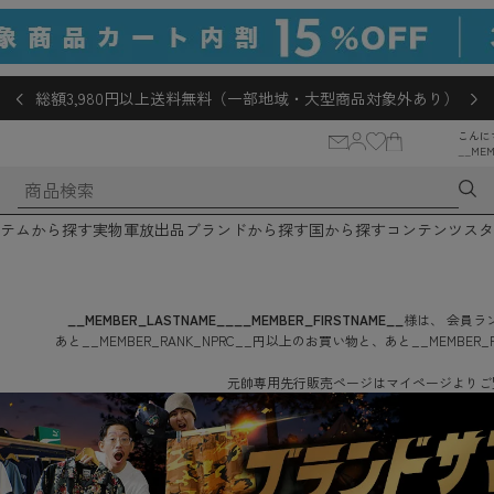
総額3,980円以上送料無料（一部地域・大型商品対象外あり）
こんに
__MEM
テムから探す
実物軍放出品
ブランドから探す
国から探す
コンテンツ
スタ
__MEMBER_LASTNAME__
__MEMBER_FIRSTNAME__
様は、
会員ラン
あと
__MEMBER_RANK_NPRC__
円
以上のお買い物と、あと
__MEMBER_
元帥専用先行販売ページはマイページよりご