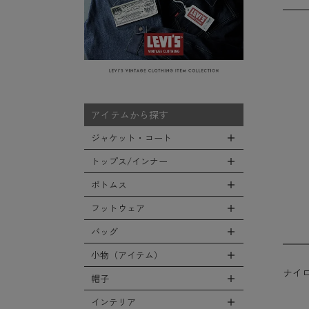
アイテムから探す
ジャケット・コート
トップス/インナー
全てのジャケット・コート
LEVEL7
ボトムス
全てのトップス/インナー
フライトジャケット
Tシャツ
フットウェア
全てのボトムス
M-65ジャケット
シャツ
カーゴパンツ
バッグ
全てのフットウェア
デッキジャケット
スウェット/パーカー
デニムパンツ
ブーツ
小物（アイテム）
タンカースジャケット
全てのバッグ
セーター/カーディガン
チノ，ワークパンツ
ナイ
シューズ・スニーカー
コート
リュックサック
帽子
ベスト
全ての小物（アイテム）
ファティーグパンツ
サンダル
ソフトシェルジャケット
ショルダーバッグ
タンクトップ
グローブ（手袋）
インテリア
ナイロンパンツ
全ての帽子