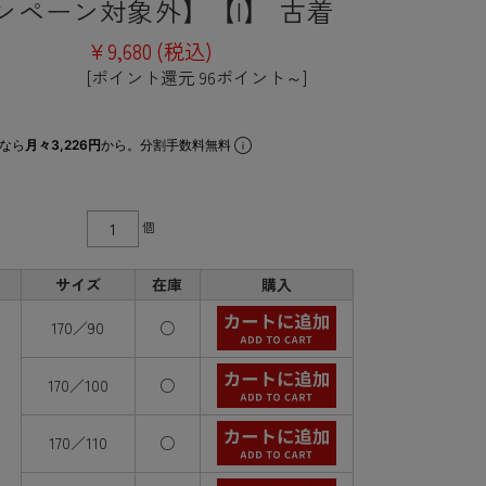
ンペーン対象外】【I】 古着
¥9,680
(税込)
[ポイント還元 96ポイント～]
なら
月々3,226円
から。分割手数料無料
個
サイズ
在庫
購入
170／90
○
170／100
○
170／110
○