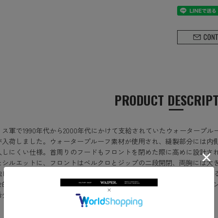
PRODUCT DESCRIP
リス軍で1990年代から2000年代にかけて支給されていたウォータープ
が入荷しました。ウォータープルーフ素材が使用され、縫製部分には内
入しにくい仕様。首周りのフードもフロントを閉めた際に高めに設計さ
たシルエットに、フロントはベルクロとジップの二段開閉、両胸には大
独自の森林地帯用迷彩のDPMカモは、刷毛（ハケ）で描いたような流れ
会的。機能面から、フィッシングやアウトドアはもちろんですが、タウ
希少なユーロミリタリーです。