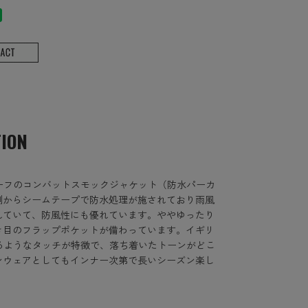
TION
ルーフのコンバットスモックジャケット（防水パーカ
側からシームテープで防水処理が施されており雨風
れていて、防風性にも優れています。ややゆったり
き目のフラップポケットが備わっています。イギリ
るようなタッチが特徴で、落ち着いたトーンがどこ
ンウェアとしてもインナー次第で長いシーズン楽し