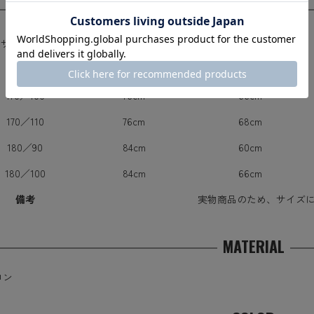
SIZE
サイズ表記
着丈
身幅
170／90
76cm
60cm
170／100
76cm
66cm
170／110
76cm
68cm
180／90
84cm
60cm
180／100
84cm
66cm
備考
実物商品のため、サイズ
MATERIAL
ロン