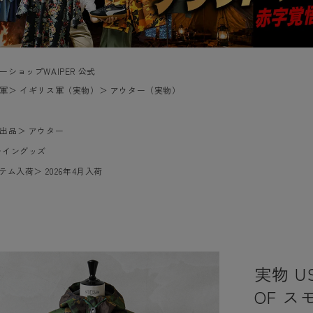
ーショップWAIPER 公式
軍
＞
イギリス軍（実物）
＞
アウター（実物）
出品
＞
アウター
レイングッズ
イテム入荷
＞
2026年4月入荷
実物 U
OF ス