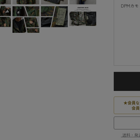
DPMカモ
★
会員な
会員
送料・発