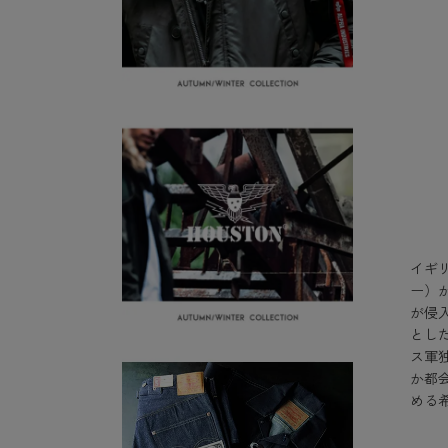
イギ
ー）
が侵
とし
ス軍
か都
める