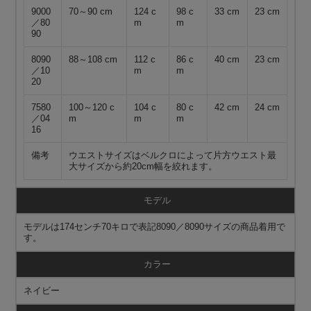
9000
70～90 cm
124 c
98 c
33 cm
23 cm
／80
m
m
90
8090
88～108 cm
112 c
86 c
40 cm
23 cm
／10
m
m
20
7580
100～120 c
104 c
80 c
42 cm
24 cm
／04
m
m
m
16
備考
ウエストサイズはベルクロによって片方ウエスト最
大サイズから約20cm幅を絞れます。
モデル
モデルは174センチ70キロで表記8090／8090サイズの商品着用で
す。
カラー
ネイビー