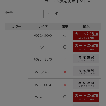
[ポイント還元 85ポイント～]
数量:
個
カラー
サイズ
在庫
購入
6070／9000
○
7080／6070
○
8090／6070
×
7580／7482
×
7585／6674
×
8595／9000
○