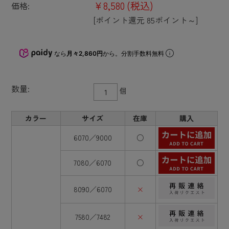
¥8,580
(税込)
価格:
[ポイント還元 85ポイント～]
なら
月々2,860円
から。分割手数料無料
数量:
個
カラー
サイズ
在庫
購入
6070／9000
○
7080／6070
○
8090／6070
×
7580／7482
×