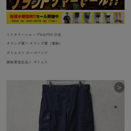
ミリタリーショップWAIPER 公式
オランダ軍
＞
オランダ軍（実物）
ボトムス
＞
カーゴパンツ
実物軍放出品
＞
ボトムス
＞