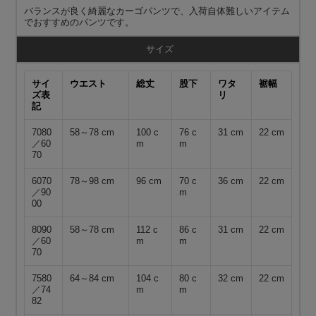
バランスが良く綺麗なカーゴパンツで、入荷自体難しいアイテム
でおすすめのパンツです。
サイズ
サイ
ウエスト
総丈
股下
ワタ
裾幅
ズ表
リ
記
7080
58～78 cm
100 c
76 c
31 cm
22 cm
／60
m
m
70
6070
78～98 cm
96 cm
70 c
36 cm
22 cm
／90
m
00
8090
58～78 cm
112 c
86 c
31 cm
22 cm
／60
m
m
70
7580
64～84 cm
104 c
80 c
32 cm
22 cm
／74
m
m
82