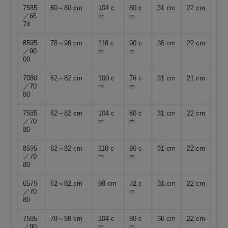
7585
60～80 cm
104 c
80 c
31 cm
22 cm
／66
m
m
74
8595
78～98 cm
118 c
90 c
36 cm
22 cm
／90
m
m
00
7080
62～82 cm
100 c
76 c
31 cm
21 cm
／70
m
m
80
7585
62～82 cm
104 c
80 c
31 cm
22 cm
／70
m
m
80
8595
62～82 cm
118 c
90 c
31 cm
22 cm
／70
m
m
80
6575
62～82 cm
98 cm
72 c
31 cm
22 cm
／70
m
80
7585
78～98 cm
104 c
80 c
36 cm
22 cm
／90
m
m