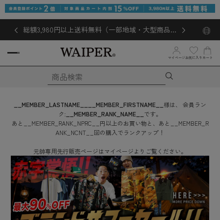
総額3,980円以上送料無料（一部地域・大型商品対
象外あり）
マイページ
お気に入り
カート
__MEMBER_LASTNAME__
__MEMBER_FIRSTNAME__
様は、
会員ラン
ク:
__MEMBER_RANK_NAME__
です。
あと
__MEMBER_RANK_NPRC__
円
以上のお買い物と、あと
__MEMBER_R
ANK_NCNT__
回
の購入でランクアップ！
元帥専用先行販売ページはマイページよりご覧ください。