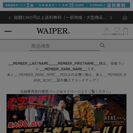
総額3,980円以上送料無料（一部地域・大型商品対
象外あり）
お気に入り
マイページ
カート
__MEMBER_LASTNAME__
__MEMBER_FIRSTNAME__
様は、
会員ラン
ク:
__MEMBER_RANK_NAME__
です。
あと
__MEMBER_RANK_NPRC__
円
以上のお買い物と、あと
__MEMBER_R
ANK_NCNT__
回
の購入でランクアップ！
元帥専用先行販売ページはマイページよりご覧ください。