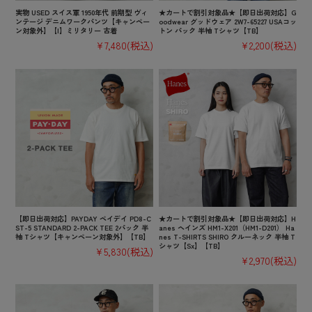
実物 USED スイス軍 1950年代 前期型 ヴィ
★カートで割引対象品★【即日出荷対応】G
ンテージ デニムワークパンツ【キャンペー
oodwear グッドウェア 2W7-65227 USAコッ
ン対象外】【I】ミリタリー 古着
トン パック 半袖 Tシャツ【TB】
¥7,480
(税込)
¥2,200
(税込)
【即日出荷対応】PAYDAY ペイデイ PD8-C
★カートで割引対象品★【即日出荷対応】H
ST-5 STANDARD 2-PACK TEE 2パック 半
anes ヘインズ HM1-X201（HM1-D201） Ha
袖 Tシャツ【キャンペーン対象外】【TB】
nes T-SHIRTS SHIRO クルーネック 半袖 T
シャツ【Sx】【TB】
¥5,830
(税込)
¥2,970
(税込)