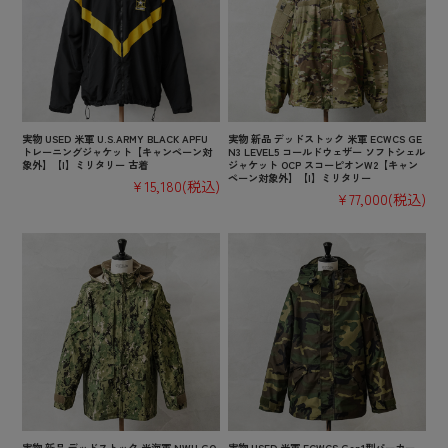
実物 USED 米軍 U.S.ARMY BLACK APFU
実物 新品 デッドストック 米軍 ECWCS GE
トレーニングジャケット【キャンペーン対
N3 LEVEL5 コールドウェザー ソフトシェル
象外】【I】ミリタリー 古着
ジャケット OCP スコーピオンW2【キャン
ペーン対象外】【I】ミリタリー
¥15,180
(税込)
¥77,000
(税込)
実物 新品 デッドストック 米海軍 NWU GO
実物 USED 米軍 ECWCS Gen1型パーカー