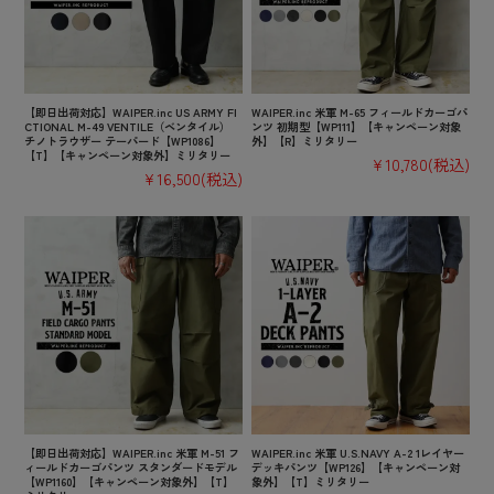
【即日出荷対応】WAIPER.inc US ARMY FI
WAIPER.inc 米軍 M-65 フィールドカーゴパ
CTIONAL M-49 VENTILE（ベンタイル）
ンツ 初期型【WP111】【キャンペーン対象
チノトラウザー テーパード【WP1086】
外】【R】ミリタリー
【T】【キャンペーン対象外】ミリタリー
¥10,780
(税込)
¥16,500
(税込)
【即日出荷対応】WAIPER.inc 米軍 M-51 フ
WAIPER.inc 米軍 U.S.NAVY A-2 1レイヤー
ィールドカーゴパンツ スタンダードモデル
デッキパンツ【WP126】【キャンペーン対
【WP1160】【キャンペーン対象外】【T】
象外】【T】ミリタリー