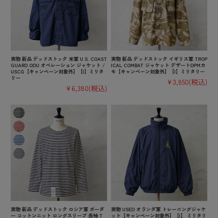
実物 新品 デッドストック 米軍 U.S. COAST
実物 新品 デッドストック イギリス軍 TROP
GUARD ODU オペレーション ジャケット /
ICAL COMBAT ジャケット デザートDPMカ
USCG【キャンペーン対象外】【I】ミリタ
モ【キャンペーン対象外】【I】ミリタリー
リー
¥3,850
(税込)
¥6,380
(税込)
実物 新品 デッドストック ロシア軍 ボーダ
実物 USED オランダ軍 トレーニングジャケ
ー コットンニット ロングスリーブ 長袖 T
ット【キャンペーン対象外】【I】 ミリタリ