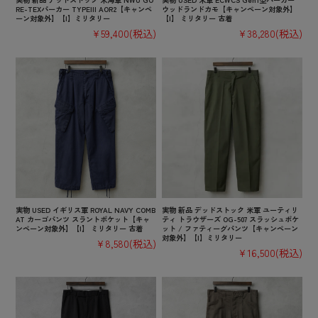
RE-TEXパーカー TYPEIII AOR2【キャンペ
ウッドランドカモ【キャンペーン対象外】
ーン対象外】【I】ミリタリー
【I】 ミリタリー 古着
¥59,400
(税込)
¥38,280
(税込)
実物 USED イギリス軍 ROYAL NAVY COMB
実物 新品 デッドストック 米軍 ユーティリ
AT カーゴパンツ スラントポケット【キャ
ティ トラウザーズ OG-507 スラッシュポケ
ンペーン対象外】【I】 ミリタリー 古着
ット / ファティーグパンツ【キャンペーン
対象外】【I】ミリタリー
¥8,580
(税込)
¥16,500
(税込)