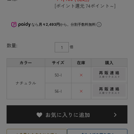
[ポイント還元 74ポイント～]
なら
月々2,493円
から。分割手数料無料
数量:
個
カラー
サイズ
在庫
購入
50-I
×
ナチュラル
56-I
×