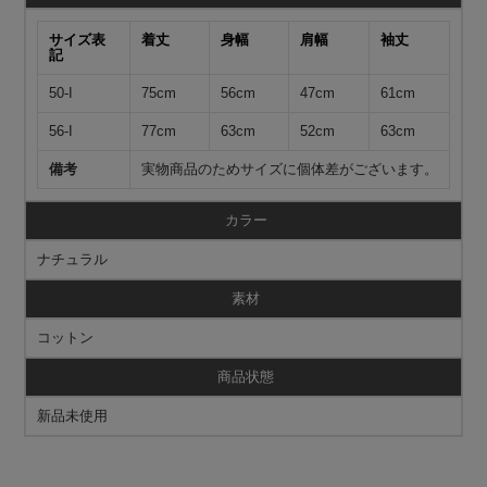
サイズ表
着丈
身幅
肩幅
袖丈
記
50-I
75cm
56cm
47cm
61cm
56-I
77cm
63cm
52cm
63cm
備考
実物商品のためサイズに個体差がございます。
カラー
ナチュラル
素材
コットン
商品状態
新品未使用