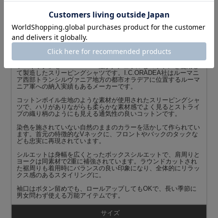
EER COTTON
商品説明
I.C.ORADEA社製 ルーマニア軍 スリーピングシャツ Vネック SH
EER COTTONのご紹介です。
WAIPERでも販売経験のある「ルーマニア軍 スリーピングシャ
ツ Vネック」をI.C.ORADEA社がナチュラルなコットンを使用し
て製造したスリーピングシャツです。I.C.ORADEA社はルーマニ
ア西部トランシルヴァニア地方の都市オラデアに位置するルーマ
ニア軍への納入実績もあるメーカーです。
コットンボイル生地のような素材が使用されたスリーピングシャ
ツで、ハリがありながらも柔らかな素材感でよく見るとストライ
プの織り柄のようにも見える通気性の良いコットンです。
染色を施されていない自然のままのカラーを活かして作られてい
ます。首元の特徴的なVネックに、フロントやバックのタックな
ども忠実に再現されています。
シルエットは身幅を広くとったボックスシルエットで、肩周りと
ヨークは同素材で2重に補強されています。ラウンドカットされ
た裾周りも着用時にバランスの良い印象になり、全体的にリラッ
クス感のあるスタイリングに。
袖口はボタン留めでも、ロールアップしてもOKで、長い季節に
男女問わず使える万能アイテムです。
サイズ