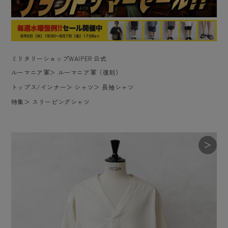
ミリタリーショップWAIPER 公式
ルーマニア軍
＞
ルーマニア軍（復刻）
トップス/インナー
＞
シャツ
＞
長袖シャツ
特集
＞
スリーピングシャツ
＞