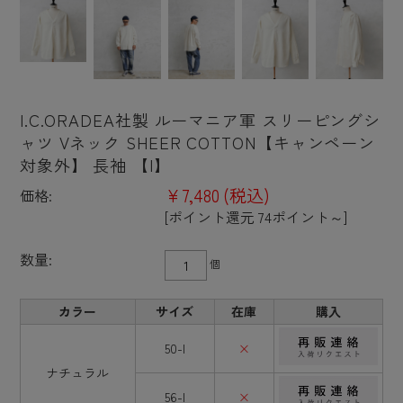
I.C.ORADEA社製 ルーマニア軍 スリーピングシ
ャツ Vネック SHEER COTTON【キャンペーン
対象外】 長袖 【I】
¥7,480
(税込)
価格:
[ポイント還元 74ポイント～]
数量:
個
カラー
サイズ
在庫
購入
50-I
×
ナチュラル
56-I
×