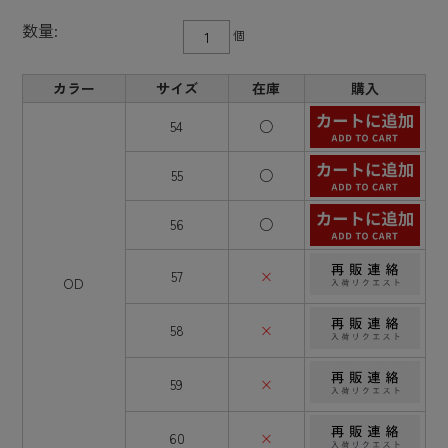
数量:
個
カラー
サイズ
在庫
購入
54
○
55
○
56
○
57
×
OD
58
×
59
×
60
×