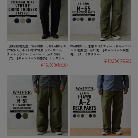
【即日出荷対応】WAIPER.inc US ARMY FI
WAIPER.inc 米軍 M-65 フィールドカーゴパ
CTIONAL M-49 VENTILE（ベンタイル）
ンツ 初期型【WP111】【キャンペーン対象
チノトラウザー テーパード【WP1086】
外】【R】ミリタリー
【T】【キャンペーン対象外】ミリタリー
¥10,780
(税込)
¥16,500
(税込)