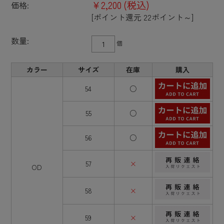
¥2,200
(税込)
価格:
[ポイント還元 22ポイント～]
数量:
個
カラー
サイズ
在庫
購入
54
○
55
○
56
○
57
×
OD
58
×
59
×