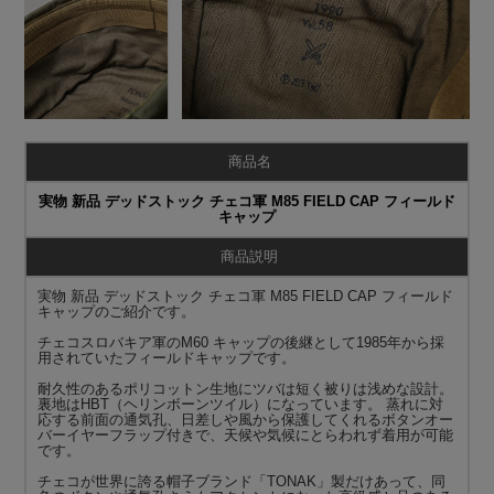
商品名
実物 新品 デッドストック チェコ軍 M85 FIELD CAP フィールド
キャップ
商品説明
実物 新品 デッドストック チェコ軍 M85 FIELD CAP フィールド
キャップのご紹介です。
チェコスロバキア軍のM60 キャップの後継として1985年から採
用されていたフィールドキャップです。
耐久性のあるポリコットン生地にツバは短く被りは浅めな設計。
裏地はHBT（ヘリンボーンツイル）になっています。 蒸れに対
応する前面の通気孔、日差しや風から保護してくれるボタンオー
バーイヤーフラップ付きで、天候や気候にとらわれず着用が可能
です。
チェコが世界に誇る帽子ブランド「TONAK」製だけあって、同