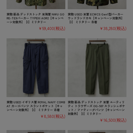
実物 新品 デッドストック 米海軍 NWU GO
実物 USED 米軍 ECWCS Gen1型パーカー
RE-TEXパーカー TYPEIII AOR2【キャンペ
ウッドランドカモ【キャンペーン対象外】
ーン対象外】【I】ミリタリー
【I】 ミリタリー 古着
¥59,400
(税込)
¥38,280
(税込)
実物 USED イギリス軍 ROYAL NAVY COMB
実物 新品 デッドストック 米軍 ユーティリ
AT カーゴパンツ スラントポケット【キャ
ティ トラウザーズ OG-507 スラッシュポケ
ンペーン対象外】【I】 ミリタリー 古着
ット / ファティーグパンツ【キャンペーン
対象外】【I】ミリタリー
¥8,580
(税込)
¥16,500
(税込)