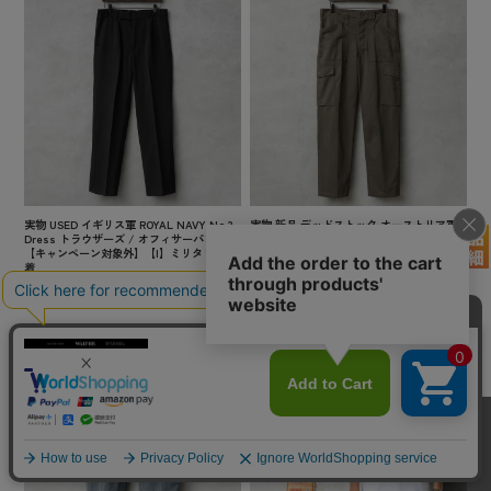
実物 USED イギリス軍 ROYAL NAVY No.3
実物 新品 デッドストック オーストリア軍
Dress トラウザーズ / オフィサーパンツ
M-75 コットンツイル ファティーグ カーゴ
【キャンペーン対象外】【I】ミリタリー 古
パンツ ノータック【キャンペーン対象外】
着
【I】ミリタリー
¥3,850
(税込)
¥7,480
(税込)