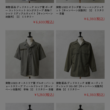
実物 新品 デッドストック ロシア軍 ボーダ
実物 USED オランダ軍 トレーニングジャケ
ー コットンニット ロングスリーブ 長袖 T
ット【キャンペーン対象外】【I】 ミリタリ
シャツ ミディアムウェイト【キャンペーン
ー 古着
対象外】【I】 ミリタリー
¥6,380
(税込)
¥6,600
(税込)
実物 USED オーストリア軍 プルオーバー シ
実物 新品 デッドストック 米軍 ユーティリ
ョートスリーブ フィールドシャツ【キャン
ティシャツ OG-507【キャンペーン対象外】
ペーン対象外】 半袖 【I】 ミリタリー 古着
長袖 【I】ミリタリー
¥5,280
(税込)
¥6,380
(税込)