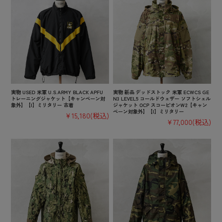
実物 USED 米軍 U.S.ARMY BLACK APFU
実物 新品 デッドストック 米軍 ECWCS GE
トレーニングジャケット【キャンペーン対
N3 LEVEL5 コールドウェザー ソフトシェル
象外】【I】ミリタリー 古着
ジャケット OCP スコーピオンW2【キャン
ペーン対象外】【I】ミリタリー
¥15,180
(税込)
¥77,000
(税込)