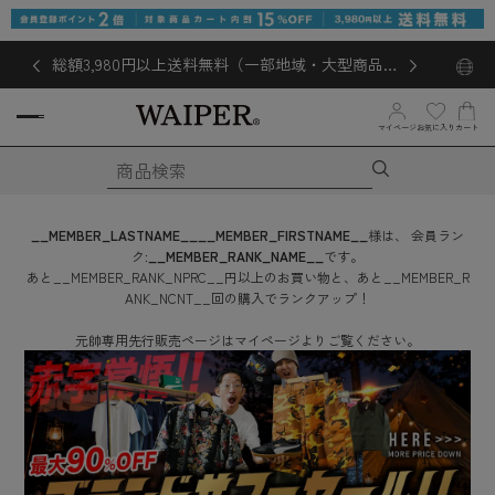
総額3,980円以上送料無料（一部地域・大型商品対
象外あり）
お気に入り
マイページ
カート
__MEMBER_LASTNAME__
__MEMBER_FIRSTNAME__
様は、
会員ラン
ク:
__MEMBER_RANK_NAME__
です。
あと
__MEMBER_RANK_NPRC__
円
以上のお買い物と、あと
__MEMBER_R
ANK_NCNT__
回
の購入でランクアップ！
元帥専用先行販売ページはマイページよりご覧ください。