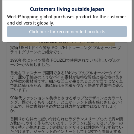
商品名
実物 USED ドイツ警察 POLIZEI トレーニング プルオーバー ブ
ライトグリーン
商品説明
実物 USED ドイツ警察 POLIZEI トレーニング プルオーバー ブ
ライトグリーンのご紹介です。
1990年代にドイツ警察 POLIZEIで使用されていた珍しいプルオ
ーバーが入荷しました。
首元をファスナーで開閉できる1/4ジップのプルオーバータイプ
で、鹿の子編みのようなパイル素材が独特な質感と着心地の良さ
が特徴の素材感です。細かな凹凸が生まれることで面ではなく点
で肌に触れるため、肌に触れる面積が少なく快適で通気性に優れ
ています。
90年代ファッションを彷彿とさせるポップなデザインとカラーリ
ング。懐かしくも今っぽく、どこかトレンド感も感じさせるアイ
テムで、特に古着好きの方には魅力的な1枚ではないでしょう
か。
首回りから斜めに縫い付けられたラグランスリーブなので肩や腕
が動かしやすく作られています。ラグランに沿って淡いブルーの
切り替えが施されエッジの効いたデザインは性別を問わず着てい
ただけます。ジャケットのインナーとしても1枚でも着映えする