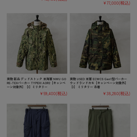
¥77,000
(税込)
実物 新品 デッドストック 米海軍 NWU GO
実物 USED 米軍 ECWCS Gen1型パーカー
RE-TEXパーカー TYPEIII AOR2【キャンペ
ウッドランドカモ【キャンペーン対象外】
ーン対象外】【I】ミリタリー
【I】 ミリタリー 古着
¥59,400
(税込)
¥38,280
(税込)