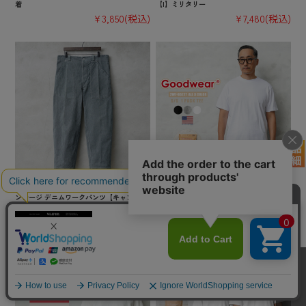
着
【I】ミリタリー
¥3,850
(税込)
¥7,480
(税込)
実物 USED スイス軍 1950年代 前期型 ヴィ
★カートで割引対象品★【即日出荷対応】G
ンテージ デニムワークパンツ【キャンペー
oodwear グッドウェア 2W7-65227 USAコッ
ン対象外】【I】ミリタリー 古着
トン パック 半袖 Tシャツ【TB】
¥7,480
(税込)
¥2,200
(税込)