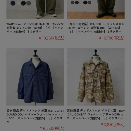
WAIPER.inc フランス軍 M-47 カーゴパンツ
【即日出荷対応】WAIPER.inc フランス軍 M
前期型 コットン製【WP93】【R】【キャン
-47 カーゴパンツ 後期型 HBT【WP1026】
ペーン対象外】ミリタリー
【T】【キャンペーン対象外】ミリタリー
¥10,780
(税込)
¥10,780
(税込)
実物 新品 デッドストック 米軍 U.S. COAST
実物 新品 デッドストック イギリス軍 TROP
GUARD ODU オペレーション ジャケット /
ICAL COMBAT ジャケット デザートDPMカ
USCG【キャンペーン対象外】【I】ミリタ
モ【キャンペーン対象外】【I】ミリタリー
リー
¥3,850
(税込)
¥6,380
(税込)