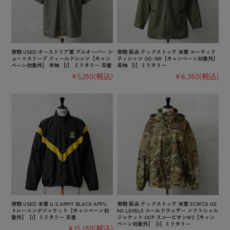
実物 USED オーストリア軍 プルオーバー シ
実物 新品 デッドストック 米軍 ユーティリ
ョートスリーブ フィールドシャツ【キャン
ティシャツ OG-507【キャンペーン対象外】
ペーン対象外】 半袖 【I】 ミリタリー 古着
長袖 【I】ミリタリー
¥5,280
(税込)
¥6,380
(税込)
実物 USED 米軍 U.S.ARMY BLACK APFU
実物 新品 デッドストック 米軍 ECWCS GE
トレーニングジャケット【キャンペーン対
N3 LEVEL5 コールドウェザー ソフトシェル
象外】【I】ミリタリー 古着
ジャケット OCP スコーピオンW2【キャン
ペーン対象外】【I】ミリタリー
¥15,180
(税込)