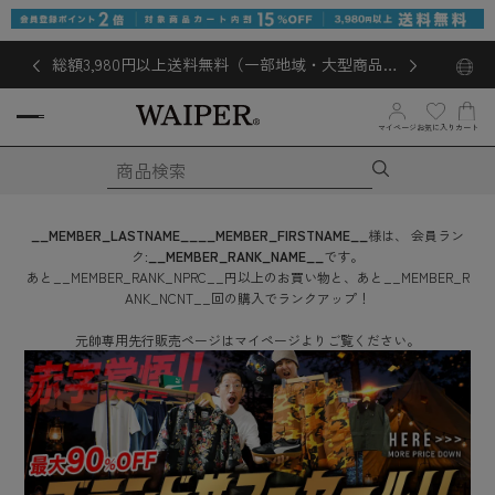
総額3,980円以上送料無料（一部地域・大型商品対
象外あり）
お気に入り
マイページ
カート
__MEMBER_LASTNAME__
__MEMBER_FIRSTNAME__
様は、
会員ラン
ク:
__MEMBER_RANK_NAME__
です。
あと
__MEMBER_RANK_NPRC__
円
以上のお買い物と、あと
__MEMBER_R
ANK_NCNT__
回
の購入でランクアップ！
元帥専用先行販売ページはマイページよりご覧ください。