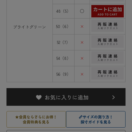
48（5）
○
50（6）
×
ブライトグリーン
52（7）
×
54（8）
×
56（9）
×
★
会員ならさらにお得！
📏
サイズの測り方！
会員特典を見る
採寸ガイドを見る