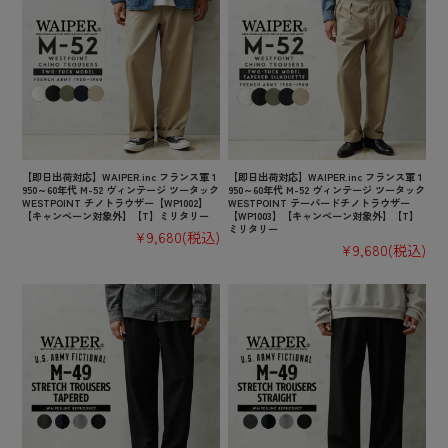
【即日出荷対応】WAIPER.inc フランス軍 1
【即日出荷対応】WAIPER.inc フランス軍 1
950～60年代 M-52 ヴィンテージ ツータック
950～60年代 M-52 ヴィンテージ ツータック
WESTPOINT チノトラウザー【WP1002】
WESTPOINT テーパードチノトラウザー
【キャンペーン対象外】【T】ミリタリー
【WP1003】【キャンペーン対象外】【T】
ミリタリー
¥9,680
(税込)
¥9,680
(税込)