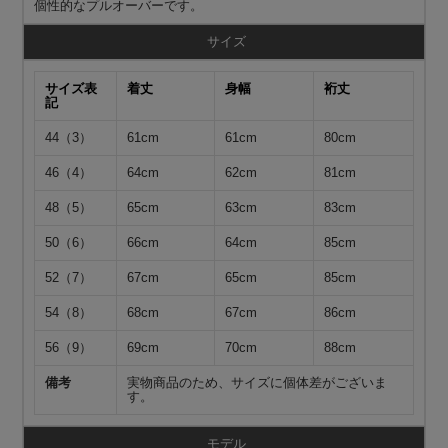
個性的なプルオーバーです。
サイズ
サイズ表
着丈
身幅
裄丈
記
44（3）
61cm
61cm
80cm
46（4）
64cm
62cm
81cm
48（5）
65cm
63cm
83cm
50（6）
66cm
64cm
85cm
52（7）
67cm
65cm
85cm
54（8）
68cm
67cm
86cm
56（9）
69cm
70cm
88cm
備考
実物商品のため、サイズに個体差がございま
す。
モデル