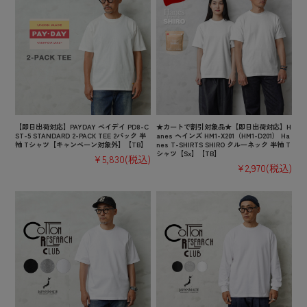
【即日出荷対応】PAYDAY ペイデイ PD8-C
★カートで割引対象品★【即日出荷対応】H
ST-5 STANDARD 2-PACK TEE 2パック 半
anes ヘインズ HM1-X201（HM1-D201） Ha
袖 Tシャツ【キャンペーン対象外】【TB】
nes T-SHIRTS SHIRO クルーネック 半袖 T
シャツ【Sx】【TB】
¥5,830
(税込)
¥2,970
(税込)