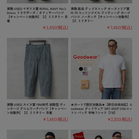
実物 USED イギリス軍 ROYAL NAVY No.3
実物 新品 デッドストック オーストリア軍
Dress トラウザーズ / オフィサーパンツ
M-75 コットンツイル ファティーグ カーゴ
【キャンペーン対象外】【I】ミリタリー 古
パンツ ノータック【キャンペーン対象外】
着
【I】ミリタリー
¥3,850
(税込)
¥7,480
(税込)
実物 USED スイス軍 1950年代 前期型 ヴィ
★カートで割引対象品★【即日出荷対応】G
ンテージ デニムワークパンツ【キャンペー
oodwear グッドウェア 2W7-65227 USAコッ
ン対象外】【I】ミリタリー 古着
トン パック 半袖 Tシャツ【TB】
¥7,480
(税込)
¥2,200
(税込)