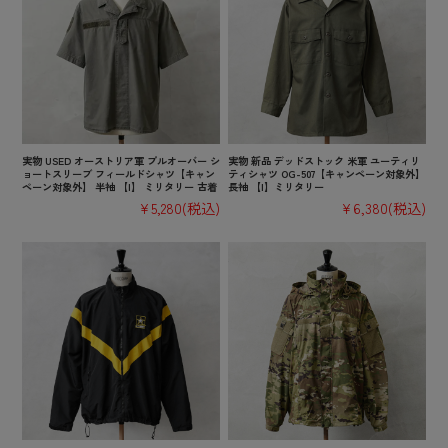
実物 USED オーストリア軍 プルオーバー シ
実物 新品 デッドストック 米軍 ユーティリ
ョートスリーブ フィールドシャツ【キャン
ティシャツ OG-507【キャンペーン対象外】
ペーン対象外】 半袖 【I】 ミリタリー 古着
長袖 【I】ミリタリー
¥5,280
(税込)
¥6,380
(税込)