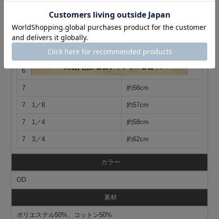
つ、ベーシックなフォルムは男女問わず様々なコーディネートに
活躍するアイテムです。
サイズ
サイズ表記
頭囲
6 3／4
約54cm
7
約56cm
7 1／8
約57cm
7 1／4
約58cm
7 3／4
約62cm
カラー
OD
素材
ポリエステル50%、コットン50%