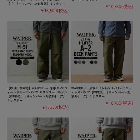
【T】【キャンペーン対象外】ミリタリー
¥10,780
(税込)
¥16,500
(税込)
【即日出荷対応】WAIPER.inc 米軍 M-51 フ
WAIPER.inc 米軍 U.S.NAVY A-2 1レイヤー
ィールドカーゴパンツ スタンダードモデル
デッキパンツ【WP126】【キャンペーン対
【WP1160】【キャンペーン対象外】【T】
象外】【T】ミリタリー
ミリタリー
¥10,780
(税込)
¥13,750
(税込)