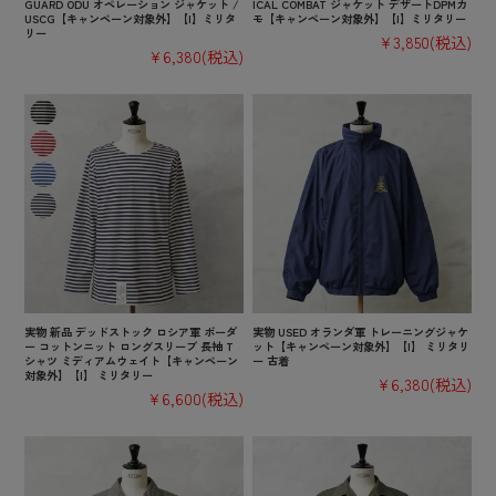
GUARD ODU オペレーション ジャケット /
ICAL COMBAT ジャケット デザートDPMカ
USCG【キャンペーン対象外】【I】ミリタ
モ【キャンペーン対象外】【I】ミリタリー
リー
¥3,850
(税込)
¥6,380
(税込)
実物 新品 デッドストック ロシア軍 ボーダ
実物 USED オランダ軍 トレーニングジャケ
ー コットンニット ロングスリーブ 長袖 T
ット【キャンペーン対象外】【I】 ミリタリ
シャツ ミディアムウェイト【キャンペーン
ー 古着
対象外】【I】 ミリタリー
¥6,380
(税込)
¥6,600
(税込)