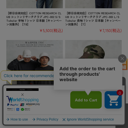
【即日出荷対応】COTTON RESEARCH CL
【即日出荷対応】COTTON RESEARCH CL
UB コットンリサーチクラブ JPC-002 S/S
UB コットンリサーチクラブ JPC-003 L/S
Tubular 半袖 Tシャツ 日本製【キャンペー
Tubular 長袖 Tシャツ 日本製【キャンペー
ン対象外】【TB】
ン対象外】【T】
¥5,500
(税込)
¥7,150
(税込)
【即日出荷対応】WAIPER.inc 米軍 U.S.NA
実物 新品 デッドストック フランス軍 HBT
VY セーラーハット STENCIL WHITE【WP1
ブッシュハット CCEカモ【キャンペーン対
116】【キャンペーン対象外】【T】ミリタ
象外】【I】ミリタリー
リー
¥3,300
(税込)
¥6,380
(税込)