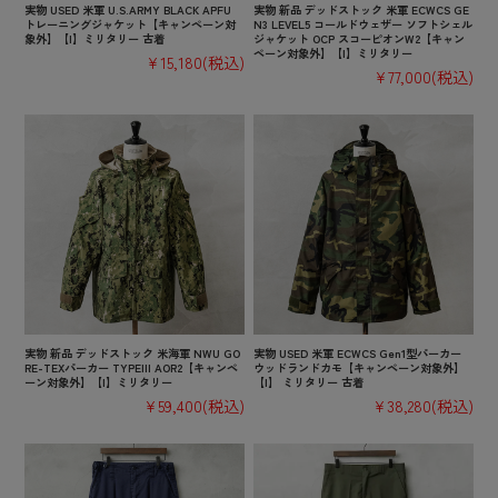
実物 USED 米軍 U.S.ARMY BLACK APFU
実物 新品 デッドストック 米軍 ECWCS GE
トレーニングジャケット【キャンペーン対
N3 LEVEL5 コールドウェザー ソフトシェル
象外】【I】ミリタリー 古着
ジャケット OCP スコーピオンW2【キャン
ペーン対象外】【I】ミリタリー
¥15,180
(税込)
¥77,000
(税込)
実物 新品 デッドストック 米海軍 NWU GO
実物 USED 米軍 ECWCS Gen1型パーカー
RE-TEXパーカー TYPEIII AOR2【キャンペ
ウッドランドカモ【キャンペーン対象外】
ーン対象外】【I】ミリタリー
【I】 ミリタリー 古着
¥59,400
(税込)
¥38,280
(税込)