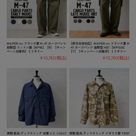
WAIPER.inc フランス軍 M-47 カーゴパンツ
【即日出荷対応】WAIPER.inc フランス軍 M
前期型 コットン製【WP93】【R】【キャン
-47 カーゴパンツ 後期型 HBT【WP1026】
ペーン対象外】ミリタリー
【T】【キャンペーン対象外】ミリタリー
¥10,780
(税込)
¥10,780
(税込)
実物 新品 デッドストック 米軍 U.S. COAST
実物 新品 デッドストック イギリス軍 TROP