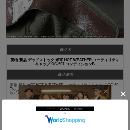
商品名
実物 新品 デッドストック 米軍 HOT WEATHER ユーティリティ
キャップ OG-507 コンディションB
商品説明
実物 新品 米軍 HOT WEATHER ユーティリティキャップ OG-50
7のご紹介です。
制式名称：CAP，HOT WEATHER，OLIVE GREEN 507
米軍の熱帯地用のユーティリティキャップです。
薄手でサラッとしたCVCツイルを使用し、額に触れる部分は裏地
に硬めのメッシュやアイレットがあり通気性に考慮されていま
す。内側のフチには合皮製のビン革があり、補強しつつ整髪剤や
汗から帽子を保護しています。
乾きが早く、型崩れしにくい特徴を持つポリエステルと綿の混紡
生地なので、通年使えてお手入れも簡単。 キチンと感もありつ