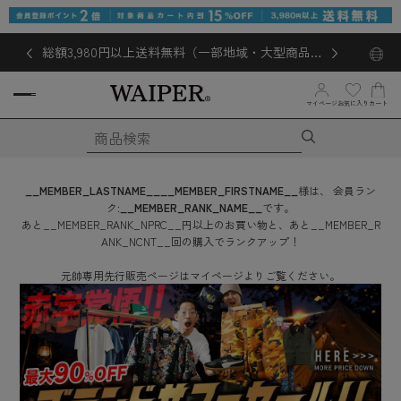
総額3,980円以上送料無料（一部地域・大型商品対
象外あり）
お気に入り
マイページ
カート
__MEMBER_LASTNAME__
__MEMBER_FIRSTNAME__
様は、
会員ラン
ク:
__MEMBER_RANK_NAME__
です。
あと
__MEMBER_RANK_NPRC__
円
以上のお買い物と、あと
__MEMBER_R
ANK_NCNT__
回
の購入でランクアップ！
元帥専用先行販売ページはマイページよりご覧ください。