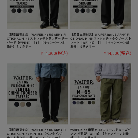
【即日出荷対応】WAIPER.inc US ARMY FI
【即日出荷対応】WAIPER.inc US ARMY FI
CTIONAL M-49 ストレッチトラウザー テー
CTIONAL M-49 ストレッチトラウザー スト
パード【WP1141】【T】【キャンペーン対
レート【WP1142】【T】【キャンペーン対
象外】ミリタリー
象外】ミリタリー
¥14,300
(税込)
¥14,300
(税込)
【即日出荷対応】WAIPER.inc US ARMY FI
WAIPER.inc 米軍 M-65 フィールドカーゴパ
CTIONAL M-49 VENTILE（ベンタイル）
ンツ 初期型【WP111】【キャンペーン対象
チノトラウザー テーパード【WP1086】
外】【R】ミリタリー