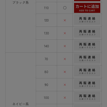
ブラック系
110
○
120
×
130
×
140
×
70
×
80
×
90
×
100
×
ネイビー系