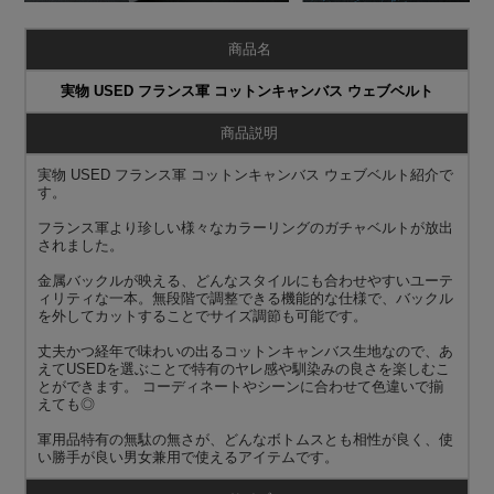
商品名
実物 USED フランス軍 コットンキャンバス ウェブベルト
商品説明
実物 USED フランス軍 コットンキャンバス ウェブベルト紹介で
す。
フランス軍より珍しい様々なカラーリングのガチャベルトが放出
されました。
金属バックルが映える、どんなスタイルにも合わせやすいユーテ
ィリティな一本。無段階で調整できる機能的な仕様で、バックル
を外してカットすることでサイズ調節も可能です。
丈夫かつ経年で味わいの出るコットンキャンバス生地なので、あ
えてUSEDを選ぶことで特有のヤレ感や馴染みの良さを楽しむこ
とができます。 コーディネートやシーンに合わせて色違いで揃
えても◎
軍用品特有の無駄の無さが、どんなボトムスとも相性が良く、使
い勝手が良い男女兼用で使えるアイテムです。