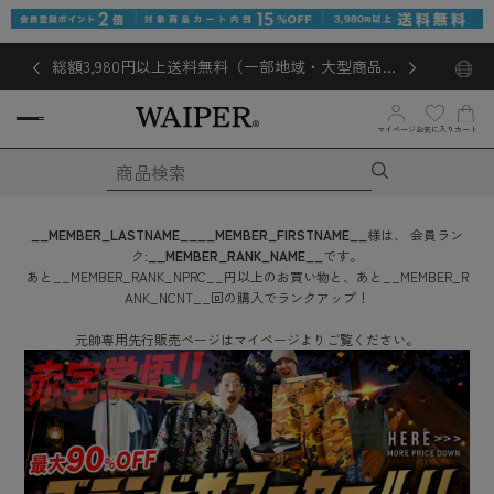
総額3,980円以上送料無料（一部地域・大型商品対
象外あり）
マイページ
お気に入り
カート
__MEMBER_LASTNAME__
__MEMBER_FIRSTNAME__
様は、
会員ラン
ク:
__MEMBER_RANK_NAME__
です。
あと
__MEMBER_RANK_NPRC__
円
以上のお買い物と、あと
__MEMBER_R
ANK_NCNT__
回
の購入でランクアップ！
元帥専用先行販売ページはマイページよりご覧ください。