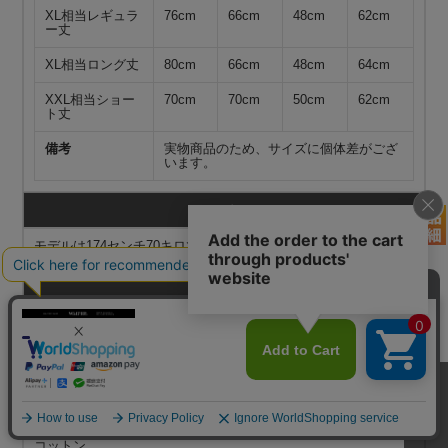
XL相当レギュラ
76cm
66cm
48cm
62cm
ー丈
XL相当ロング丈
80cm
66cm
48cm
64cm
XXL相当ショー
70cm
70cm
50cm
62cm
ト丈
備考
実物商品のため、サイズに個体差がござ
います。
モデル
モデルは174センチ70キロでM相当レギュラー丈の商品着用で
す。
カラー
BLUE DYED
PURPLE DYED
GREEN DYED
ORANGE DYED
素材
コットン