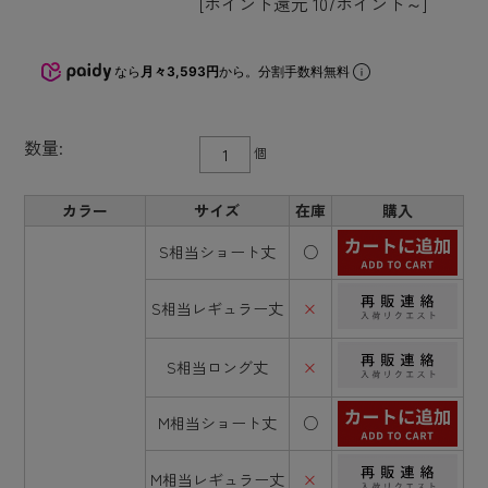
[ポイント還元 107ポイント～]
なら
月々3,593円
から。分割手数料無料
数量:
個
カラー
サイズ
在庫
購入
S相当ショート丈
○
S相当レギュラー丈
×
S相当ロング丈
×
M相当ショート丈
○
M相当レギュラー丈
×