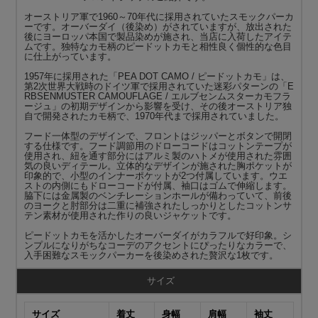
オーストリア軍で1960～70年代に採用されていたスモックパーカ
ーです。オーバーダイ（後染め）がされていますが、放出された
後にヨーロッパ本国で製品染めが施され、当店に入荷したアイテ
ムです。独特なカモ柄のピードットカモと相性良く個性的な色目
に仕上がっています。
1957年に採用された「PEA DOT CAMO / ピードットカモ」は、
第2次世界大戦時のドイツ軍で採用されていた迷彩パターンの「E
RBSENMUSTER CAMOUFLAGE / エルブセンムスターカモフラ
ージュ」の初期デザインから影響を受け、その後オーストリア独
自で開発されたカモ柄で、1970年代まで採用されていました。
フード一体型のデザインで、フロントはジッパーとボタンで開閉
する仕様です。フード調節用のドローコードはコットンテープが
使用され、紐を通す部分にはアルミ製のハトメが使用された雰囲
気の良いディテール。立体的なデザインが施された胸ポケットが
印象的で、小型のインナーポケットが2つ付属しています。ウエ
ストの内側にもドローコードが付属、袖口はゴムで伸縮します。
脇下には金属製のベンチレーションホールが備わっていて、前後
のヨークと肘部分は二重に補強されたしっかりとしたコットンサ
テン素材が使用された作りの良いジャケットです。
ピードットカモを活かしたオーバーダイがカラフルで好印象。シ
ンプルになりがちなコーデのアクセントにぴったりなカラーで、
入手困難なスモックパーカーを後染めされた贅沢な1枚です。
サイズ
サイズ
着丈
身幅
肩幅
袖丈