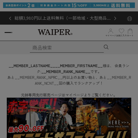
総額3,980円以上送料無料（一部地域・大型商品対
象外あり）
お気に入り
マイページ
カート
__MEMBER_LASTNAME__
__MEMBER_FIRSTNAME__
様は、
会員ラン
ク:
__MEMBER_RANK_NAME__
です。
あと
__MEMBER_RANK_NPRC__
円
以上のお買い物と、あと
__MEMBER_R
ANK_NCNT__
回
の購入でランクアップ！
元帥専用先行販売ページはマイページよりご覧ください。