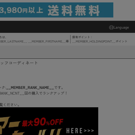
Language
ちは、
保有ポイント：
BER_LASTNAME__ __MEMBER_FIRSTNAME__
様
__MEMBER_HOLDINGPOINT__
ポイント
ッフコーディネート
ク:
__MEMBER_RANK_NAME__
です。
RANK_NCNT__
回
の購入でランクアップ！
覧ください。