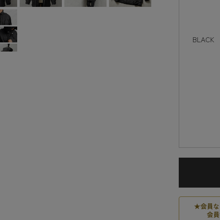
BLACK
★
会員な
会員