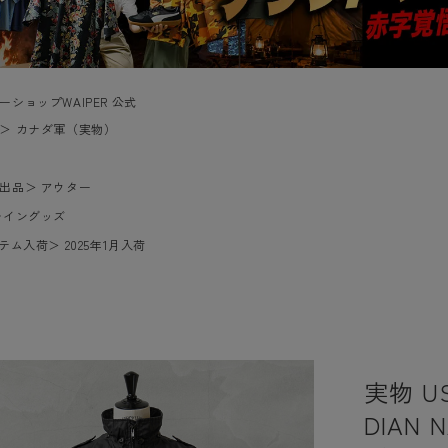
ーショップWAIPER 公式
＞
カナダ軍（実物）
出品
＞
アウター
レイングッズ
イテム入荷
＞
2025年1月入荷
実物 U
DIAN