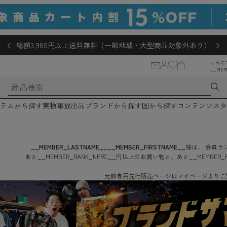
総額3,980円以上送料無料（一部地域・大型商品対象外あり）
こんに
__MEM
テムから探す
実物軍放出品
ブランドから探す
国から探す
コンテンツ
スタ
__MEMBER_LASTNAME__
__MEMBER_FIRSTNAME__
様は、
会員ラン
あと
__MEMBER_RANK_NPRC__
円
以上のお買い物と、あと
__MEMBER_
元帥専用先行販売ページはマイページよりご