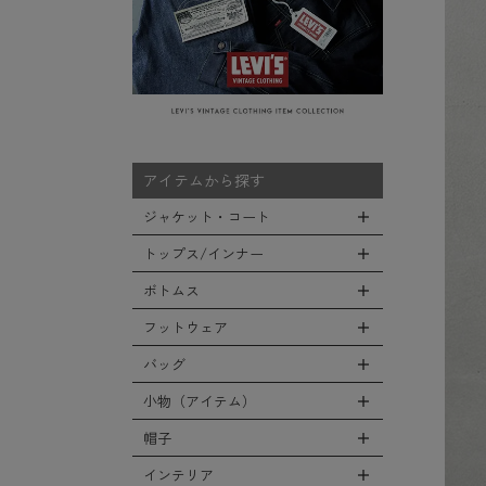
アイテムから探す
ジャケット・コート
トップス/インナー
全てのジャケット・コート
LEVEL7
ボトムス
全てのトップス/インナー
フライトジャケット
Tシャツ
フットウェア
全てのボトムス
M-65ジャケット
シャツ
カーゴパンツ
バッグ
全てのフットウェア
デッキジャケット
スウェット/パーカー
デニムパンツ
ブーツ
小物（アイテム）
タンカースジャケット
全てのバッグ
セーター/カーディガン
チノ，ワークパンツ
シューズ・スニーカー
コート
リュックサック
帽子
ベスト
全ての小物（アイテム）
ファティーグパンツ
サンダル
ソフトシェルジャケット
ショルダーバッグ
タンクトップ
グローブ（手袋）
インテリア
ナイロンパンツ
全ての帽子