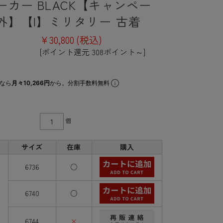
ーカー BLACK【キャンペー
外】【I】ミリタリー 古着
¥30,800
(税込)
[ポイント還元 308ポイント～]
なら
月々10,266円
から。分割手数料無料
個
サイズ
在庫
購入
6736
○
6740
○
6744
×