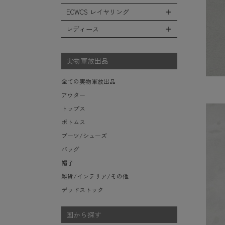
レインシューズ・ブーツ
フリースジャケット
ヘルメットバッグ
防寒物（ネックウォーマーetc）
スウェットパンツ
キャップ
ECWCS レイヤリング
ソックス/靴下
全てのインテリア
レザーアウター
メッセンジャーバッグ
傘/ポンチョ
ショートパンツ
ハット
デスク、椅子、家具
レディース
ジャケットライナー
トートバッグ
全てのECWCS
ミリタリーウォッチ
アンダー（下着）
ニット帽（ビーニー）
シュラフ/ブランケット/etc
デニムジャケット
ウエストバッグ/ボディバッグ
ライトベースレイヤー Level.1
財布・小銭入れ・キーケース
全てのレディース
ベレー帽
ボックス/ガソリン缶/etc
モッズコート
ダッフルバッグ
ミッドベースレイヤー Level.2
実物軍放出品
サングラス・ゴーグル
ハンチング
生地・テントシェル
ボストンバッグ
フリースレイヤー Level.3
ベルト
キャスケット
全ての実物軍放出品
ポーチ/ケース/etc
ウィンドレイヤー Level.4
食器/ボトル/etc
その他
アウター
スーツケース/キャリーバッグ
ソフトシェルレイヤー Level.5
ミリタリー雑貨
トップス
ビジネスバッグ
ハードシェルレイヤー Level.6
ライト/懐中電灯/etc
ボトムス
アウターレイヤー Level.7
ロープ/コード/etc
ブーツ/シューズ
タオル/ハンカチ/etc
バッグ
その他の小物
帽子
雑貨/インテリア/その他
デッドストック
国から探す