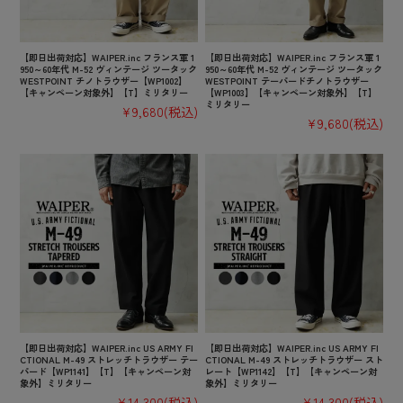
【即日出荷対応】WAIPER.inc フランス軍 1
【即日出荷対応】WAIPER.inc フランス軍 1
950～60年代 M-52 ヴィンテージ ツータック
950～60年代 M-52 ヴィンテージ ツータック
WESTPOINT チノトラウザー【WP1002】
WESTPOINT テーパードチノトラウザー
【キャンペーン対象外】【T】ミリタリー
【WP1003】【キャンペーン対象外】【T】
ミリタリー
¥9,680
(税込)
¥9,680
(税込)
【即日出荷対応】WAIPER.inc US ARMY FI
【即日出荷対応】WAIPER.inc US ARMY FI
CTIONAL M-49 ストレッチトラウザー テー
CTIONAL M-49 ストレッチトラウザー スト
パード【WP1141】【T】【キャンペーン対
レート【WP1142】【T】【キャンペーン対
象外】ミリタリー
象外】ミリタリー
¥14,300
(税込)
¥14,300
(税込)