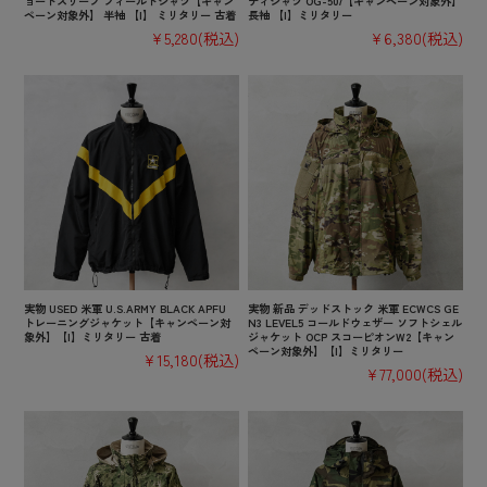
ョートスリーブ フィールドシャツ【キャン
ティシャツ OG-507【キャンペーン対象外】
ペーン対象外】 半袖 【I】 ミリタリー 古着
長袖 【I】ミリタリー
¥5,280
(税込)
¥6,380
(税込)
実物 USED 米軍 U.S.ARMY BLACK APFU
実物 新品 デッドストック 米軍 ECWCS GE
トレーニングジャケット【キャンペーン対
N3 LEVEL5 コールドウェザー ソフトシェル
象外】【I】ミリタリー 古着
ジャケット OCP スコーピオンW2【キャン
ペーン対象外】【I】ミリタリー
¥15,180
(税込)
¥77,000
(税込)