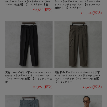
AT カーゴパンツ スラントポケット【キャ
ティ トラウザーズ OG-507 スラッシュポケ
ンペーン対象外】【I】 ミリタリー 古着
ット / ファティーグパンツ【キャンペーン
対象外】【I】ミリタリー
¥8,580
(税込)
¥16,500
(税込)
実物 USED イギリス軍 ROYAL NAVY No.3
実物 新品 デッドストック オーストリア軍
Dress トラウザーズ / オフィサーパンツ
M-75 コットンツイル ファティーグ カーゴ
【キャンペーン対象外】【I】ミリタリー 古
パンツ ノータック【キャンペーン対象外】
着
【I】ミリタリー
¥3,850
(税込)
¥7,480
(税込)