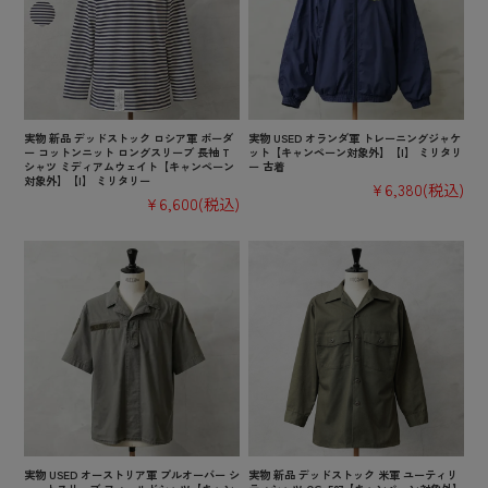
実物 新品 デッドストック ロシア軍 ボーダ
実物 USED オランダ軍 トレーニングジャケ
ー コットンニット ロングスリーブ 長袖 T
ット【キャンペーン対象外】【I】 ミリタリ
シャツ ミディアムウェイト【キャンペーン
ー 古着
対象外】【I】 ミリタリー
¥6,380
(税込)
¥6,600
(税込)
実物 USED オーストリア軍 プルオーバー シ
実物 新品 デッドストック 米軍 ユーティリ