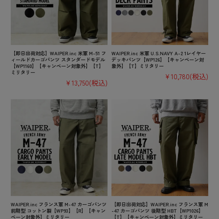
【即日出荷対応】WAIPER.inc 米軍 M-51 フ
WAIPER.inc 米軍 U.S.NAVY A-2 1レイヤー
ィールドカーゴパンツ スタンダードモデル
デッキパンツ【WP126】【キャンペーン対
【WP1160】【キャンペーン対象外】【T】
象外】【T】ミリタリー
ミリタリー
¥10,780
(税込)
¥13,750
(税込)
WAIPER.inc フランス軍 M-47 カーゴパンツ
【即日出荷対応】WAIPER.inc フランス軍 M
前期型 コットン製【WP93】【R】【キャン
-47 カーゴパンツ 後期型 HBT【WP1026】
ペーン対象外】ミリタリー
【T】【キャンペーン対象外】ミリタリー