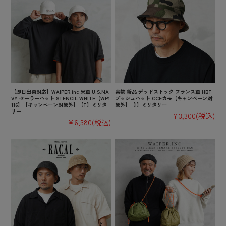
【即日出荷対応】WAIPER.inc 米軍 U.S.NA
実物 新品 デッドストック フランス軍 HBT
VY セーラーハット STENCIL WHITE【WP1
ブッシュハット CCEカモ【キャンペーン対
116】【キャンペーン対象外】【T】ミリタ
象外】【I】ミリタリー
リー
¥3,300
(税込)
¥6,380
(税込)