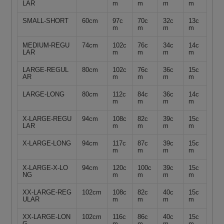
LAR
m
m
m
m
SMALL-SHORT
60cm
97c
70c
32c
13c
m
m
m
m
MEDIUM-REGU
74cm
102c
76c
34c
14c
LAR
m
m
m
m
LARGE-REGUL
80cm
102c
76c
36c
15c
AR
m
m
m
m
LARGE-LONG
80cm
112c
84c
36c
14c
m
m
m
m
X-LARGE-REGU
94cm
108c
82c
39c
15c
LAR
m
m
m
m
X-LARGE-LONG
94cm
117c
87c
39c
15c
m
m
m
m
X-LARGE-X-LO
94cm
120c
100c
39c
15c
NG
m
m
m
m
XX-LARGE-REG
102cm
108c
82c
40c
15c
ULAR
m
m
m
m
XX-LARGE-LON
102cm
116c
86c
40c
15c
G
m
m
m
m