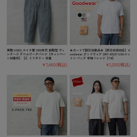
実物 USED スイス軍 1950年代 前期型 ヴィ
★カートで割引対象品★【即日出荷対応】G
ンテージ デニムワークパンツ【キャンペー
oodwear グッドウェア 2W7-65227 USAコッ
ン対象外】【I】ミリタリー 古着
トン パック 半袖 Tシャツ【TB】
¥7,480
(税込)
¥2,200
(税込)