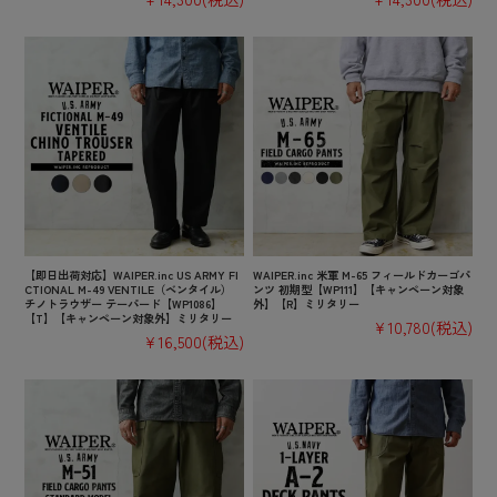
【即日出荷対応】WAIPER.inc US ARMY FI
WAIPER.inc 米軍 M-65 フィールドカーゴパ
CTIONAL M-49 VENTILE（ベンタイル）
ンツ 初期型【WP111】【キャンペーン対象
チノトラウザー テーパード【WP1086】
外】【R】ミリタリー
【T】【キャンペーン対象外】ミリタリー
¥10,780
(税込)
¥16,500
(税込)