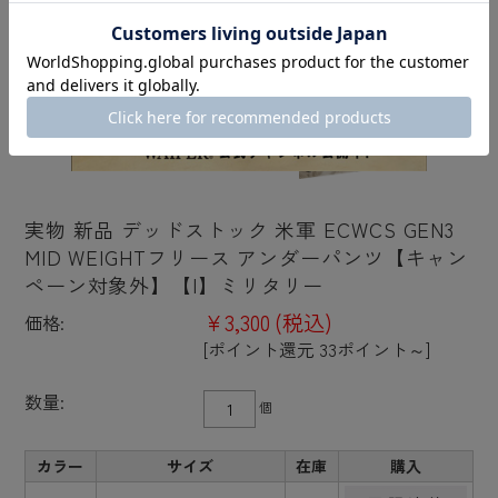
実物 新品 デッドストック 米軍 ECWCS GEN3
MID WEIGHTフリース アンダーパンツ【キャン
ペーン対象外】【I】ミリタリー
¥3,300
(税込)
価格:
[ポイント還元 33ポイント～]
数量:
個
カラー
サイズ
在庫
購入