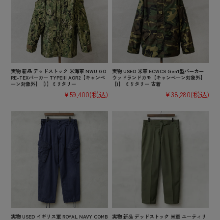
実物 新品 デッドストック 米海軍 NWU GO
実物 USED 米軍 ECWCS Gen1型パーカー
RE-TEXパーカー TYPEIII AOR2【キャンペ
ウッドランドカモ【キャンペーン対象外】
ーン対象外】【I】ミリタリー
【I】 ミリタリー 古着
¥59,400
(税込)
¥38,280
(税込)
実物 USED イギリス軍 ROYAL NAVY COMB
実物 新品 デッドストック 米軍 ユーティリ