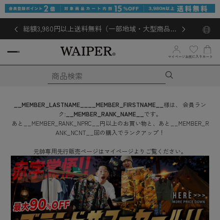
総額3,980円以上送料無料（一部地域・大型商品対
象外あり）
お気に入り
マイページ
カート
__MEMBER_LASTNAME__
__MEMBER_FIRSTNAME__
様は、
会員ラン
ク:
__MEMBER_RANK_NAME__
です。
あと
__MEMBER_RANK_NPRC__
円
以上のお買い物と、あと
__MEMBER_R
ANK_NCNT__
回
の購入でランクアップ！
元帥専用先行販売ページはマイページよりご覧ください。