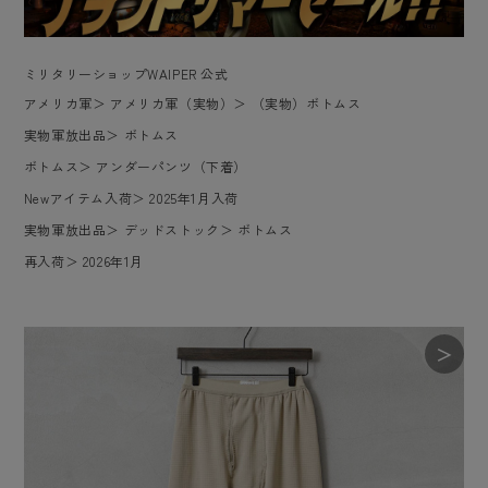
ミリタリーショップWAIPER 公式
アメリカ軍
＞
アメリカ軍（実物）
＞
（実物）ボトムス
実物軍放出品
＞
ボトムス
ボトムス
＞
アンダーパンツ（下着）
Newアイテム入荷
＞
2025年1月入荷
実物軍放出品
＞
デッドストック
＞
ボトムス
再入荷
＞
2026年1月
＞