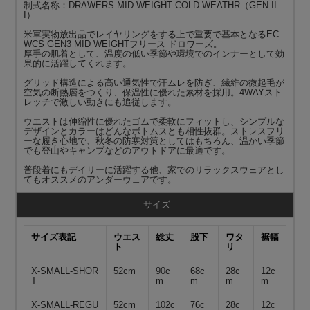
制式名称：DRAWERS MID WEIGHT COLD WEATHR（GEN II
I）
米軍実物放出品でレイヤリングをする上で重要で基本となるEC
WCS GEN3 MID WEIGHTフリース ドロワーズ。
厚手の肌着として、温度の低い季節や環境でのインナーとして効
果的に活躍してくれます。
グリッド構造による高い通気性で汗ムレを防ぎ、繊維の微起毛が
空気の断熱層をつくり、保温性に優れた素材を採用。4WAYスト
レッチで激しい動きにも追従します。
ウエストは伸縮性に優れたゴムで柔軟にフィットし、シンプルな
デザインとカラーはどんなボトムスとも相性抜群。ストレスフリ
ーな履き心地で、秋冬の防寒対策としてはもちろん、温かい季節
でも登山やキャンプなどのアウトドアに最適です。
普段着にもデイリーに活躍する他、家でのリラックスウェアとし
てもオススメのアンダーウェアです。
サイズ
サイズ表記
ウエス
総丈
股下
ワタ
裾幅
ト
リ
X-SMALL-SHOR
52cm
90c
68c
28c
12c
T
m
m
m
m
X-SMALL-REGU
52cm
102c
76c
28c
12c