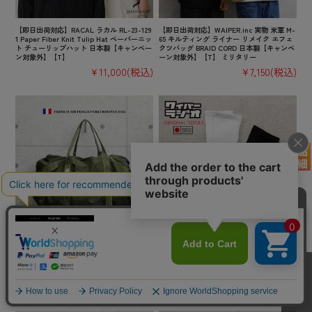
【即日出荷対応】RACAL ラカル RL-23-129
【即日出荷対応】WAIPER.inc 実物 米軍 M-
1 Paper Fiber Knit Tulip Hat ペーパーニッ
65 キルティング ライナー リメイク エフェ
ト チューリップハット 日本製【キャンペー
クツバッグ BRAID CORD 日本製【キャンペ
ン対象外】【T】
ーン対象外】【T】 ミリタリー
¥11,000
(税込)
¥7,150
(税込)
希少 実物 フランス軍 AIR FORCE PARATRO
【即日出荷対応】【ネコポス便対応】WAIP
OPER パラシュートバッグ USED【キャンペ
ER.inc ワイパーラジオ オリジナル クルーソ
ーン対象外】 ミリタリーファッション 軍放
ックス 日本製【キャンペーン対象外】【T
出品【I】 古着
B】ミリタリー
¥19,800
(税込)
¥1,980
(税込)