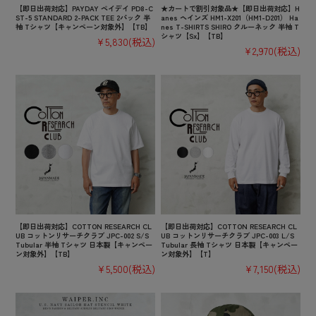
【即日出荷対応】PAYDAY ペイデイ PD8-C
★カートで割引対象品★【即日出荷対応】H
ST-5 STANDARD 2-PACK TEE 2パック 半
anes ヘインズ HM1-X201（HM1-D201） Ha
袖 Tシャツ【キャンペーン対象外】【TB】
nes T-SHIRTS SHIRO クルーネック 半袖 T
シャツ【Sx】【TB】
¥5,830
(税込)
¥2,970
(税込)
【即日出荷対応】COTTON RESEARCH CL
【即日出荷対応】COTTON RESEARCH CL
UB コットンリサーチクラブ JPC-002 S/S
UB コットンリサーチクラブ JPC-003 L/S
Tubular 半袖 Tシャツ 日本製【キャンペー
Tubular 長袖 Tシャツ 日本製【キャンペー
ン対象外】【TB】
ン対象外】【T】
¥5,500
(税込)
¥7,150
(税込)