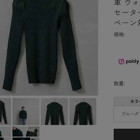
軍 ウ
セータ
ペーン
価格:
数量:
カラ
ブルーグ