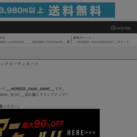
Language
ちは、
保有ポイント：
BER_LASTNAME__ __MEMBER_FIRSTNAME__
様
__MEMBER_HOLDINGPOINT__
ポイント
ッフコーディネート
ク:
__MEMBER_RANK_NAME__
です。
RANK_NCNT__
回
の購入でランクアップ！
覧ください。