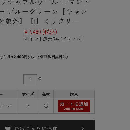
ォッシャブルウール コマンド
ー ブルーグリーン【キャン
対象外】【I】ミリタリー
¥7,480
(税込)
[ポイント還元 74ポイント～]
なら
月々2,493円
から。分割手数料無料
個
ー
サイズ
在庫
購入
リーン
2
○