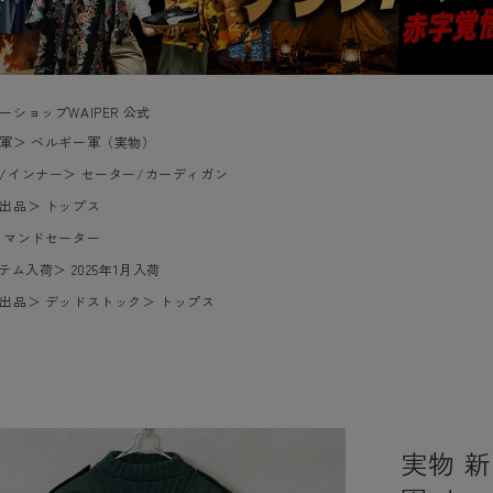
ーショップWAIPER 公式
軍
＞
ベルギー軍（実物）
/インナー
＞
セーター/カーディガン
出品
＞
トップス
コマンドセーター
イテム入荷
＞
2025年1月入荷
出品
＞
デッドストック
＞
トップス
実物 