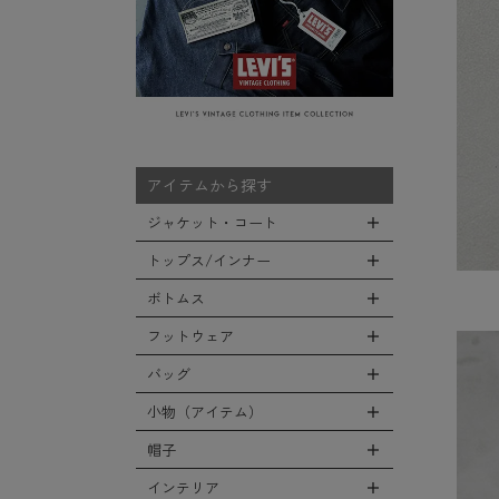
アイテムから探す
ジャケット・コート
トップス/インナー
全てのジャケット・コート
LEVEL7
ボトムス
全てのトップス/インナー
フライトジャケット
Tシャツ
フットウェア
全てのボトムス
M-65ジャケット
シャツ
カーゴパンツ
バッグ
全てのフットウェア
デッキジャケット
スウェット/パーカー
デニムパンツ
ブーツ
小物（アイテム）
タンカースジャケット
全てのバッグ
セーター/カーディガン
チノ，ワークパンツ
シューズ・スニーカー
コート
リュックサック
帽子
ベスト
全ての小物（アイテム）
ファティーグパンツ
サンダル
ソフトシェルジャケット
ショルダーバッグ
タンクトップ
グローブ（手袋）
インテリア
ナイロンパンツ
全ての帽子