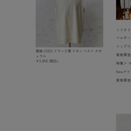
ミリタリ
ベルギー
トップス
実物 USED フランス軍 リネン ベスト ナチ
実物軍放
ュラル
￥3,850 (税込)
特集
＞
Newア
実物軍放