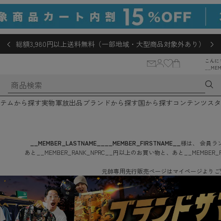
総額3,980円以上送料無料（一部地域・大型商品対象外あり）
こんに
__MEM
テムから探す
実物軍放出品
ブランドから探す
国から探す
コンテンツ
スタ
__MEMBER_LASTNAME__
__MEMBER_FIRSTNAME__
様は、
会員ラン
あと
__MEMBER_RANK_NPRC__
円
以上のお買い物と、あと
__MEMBER_
元帥専用先行販売ページはマイページよりご