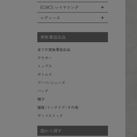
レインシューズ・ブーツ
フリースジャケット
ヘルメットバッグ
防寒物（ネックウォーマーetc）
スウェットパンツ
キャップ
ECWCS レイヤリング
ソックス/靴下
全てのインテリア
レザーアウター
メッセンジャーバッグ
傘/ポンチョ
ショートパンツ
ハット
デスク、椅子、家具
レディース
ジャケットライナー
トートバッグ
全てのECWCS
ミリタリーウォッチ
アンダー（下着）
ニット帽（ビーニー）
シュラフ/ブランケット/etc
デニムジャケット
ウエストバッグ/ボディバッグ
ライトベースレイヤー Level.1
財布・小銭入れ・キーケース
全てのレディース
ベレー帽
ボックス/ガソリン缶/etc
モッズコート
ダッフルバッグ
ミッドベースレイヤー Level.2
実物軍放出品
サングラス・ゴーグル
ハンチング
生地・テントシェル
ボストンバッグ
フリースレイヤー Level.3
ベルト
キャスケット
全ての実物軍放出品
ポーチ/ケース/etc
ウィンドレイヤー Level.4
食器/ボトル/etc
その他
アウター
スーツケース/キャリーバッグ
ソフトシェルレイヤー Level.5
ミリタリー雑貨
トップス
ビジネスバッグ
ハードシェルレイヤー Level.6
ライト/懐中電灯/etc
ボトムス
アウターレイヤー Level.7
ロープ/コード/etc
ブーツ/シューズ
タオル/ハンカチ/etc
バッグ
その他の小物
帽子
雑貨/インテリア/その他
デッドストック
国から探す