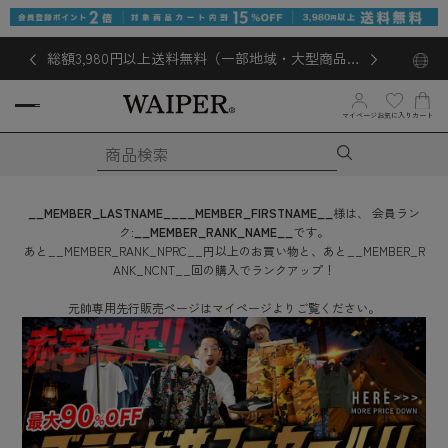
総額3,980円以上送料無料（一部地域・大型商品対
象外あり）
お気に入り
マイページ
カート
__MEMBER_LASTNAME__
__MEMBER_FIRSTNAME__
様は、
会員ラン
ク:
__MEMBER_RANK_NAME__
です。
あと
__MEMBER_RANK_NPRC__
円
以上のお買い物と、あと
__MEMBER_R
ANK_NCNT__
回
の購入でランクアップ！
元帥専用先行販売ページはマイページよりご覧ください。