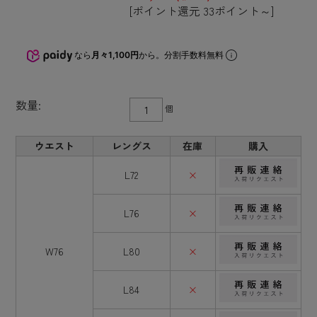
[ポイント還元 33ポイント～]
なら
月々1,100円
から。分割手数料無料
数量:
個
ウエスト
レングス
在庫
購入
L72
×
L76
×
W76
L80
×
L84
×