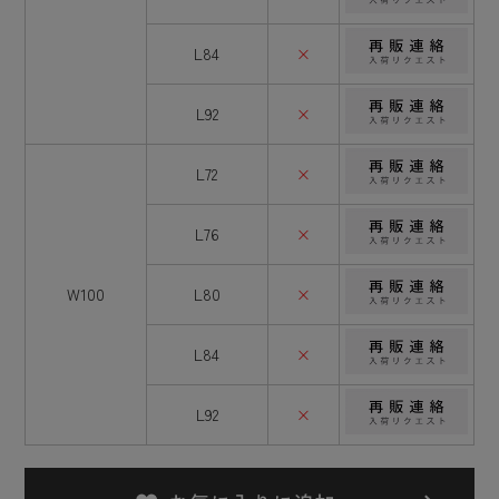
L84
×
L92
×
L72
×
L76
×
W100
L80
×
L84
×
L92
×