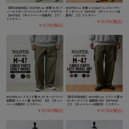
【即日出荷対応】WAIPER.inc 米軍 M-51 フ
WAIPER.inc 米軍 U.S.NAVY A-2 1レイヤー
ィールドカーゴパンツ スタンダードモデル
デッキパンツ【WP126】【キャンペーン対
【WP1160】【キャンペーン対象外】【T】
象外】【T】ミリタリー
ミリタリー
¥10,780
(税込)
¥13,750
(税込)
WAIPER.inc フランス軍 M-47 カーゴパンツ
【即日出荷対応】WAIPER.inc フランス軍 M
前期型 コットン製【WP93】【R】【キャン
-47 カーゴパンツ 後期型 HBT【WP1026】
ペーン対象外】ミリタリー
【T】【キャンペーン対象外】ミリタリー
¥10,780
(税込)
¥10,780
(税込)