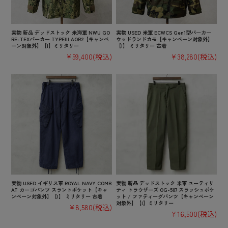
実物 新品 デッドストック 米海軍 NWU GO
実物 USED 米軍 ECWCS Gen1型パーカー
RE-TEXパーカー TYPEIII AOR2【キャンペ
ウッドランドカモ【キャンペーン対象外】
ーン対象外】【I】ミリタリー
【I】 ミリタリー 古着
¥59,400
(税込)
¥38,280
(税込)
実物 USED イギリス軍 ROYAL NAVY COMB
実物 新品 デッドストック 米軍 ユーティリ
AT カーゴパンツ スラントポケット【キャ
ティ トラウザーズ OG-507 スラッシュポケ
ンペーン対象外】【I】 ミリタリー 古着
ット / ファティーグパンツ【キャンペーン
対象外】【I】ミリタリー
¥8,580
(税込)
¥16,500
(税込)