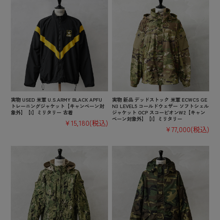
実物 USED 米軍 U.S.ARMY BLACK APFU
実物 新品 デッドストック 米軍 ECWCS GE
トレーニングジャケット【キャンペーン対
N3 LEVEL5 コールドウェザー ソフトシェル
象外】【I】ミリタリー 古着
ジャケット OCP スコーピオンW2【キャン
ペーン対象外】【I】ミリタリー
¥15,180
(税込)
¥77,000
(税込)