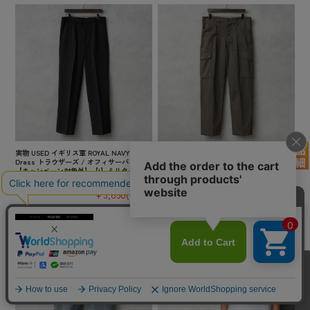
実物 USED イギリス軍 ROYAL NAVY No.3
実物 新品 デッドストック オーストリア軍
Dress トラウザーズ / オフィサーパンツ
M-75 コットンツイル ファティーグ カーゴ
【キャンペーン対象外】【I】ミリタリー 古
パンツ ノータック【キャンペーン対象外】
着
【I】ミリタリー
¥3,850
(税込)
¥7,480
(税込)