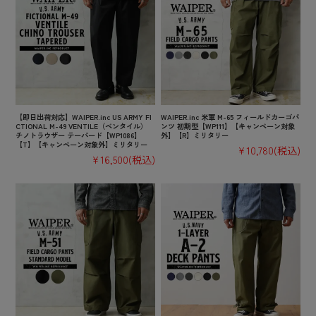
【即日出荷対応】WAIPER.inc US ARMY FI
WAIPER.inc 米軍 M-65 フィールドカーゴパ
CTIONAL M-49 VENTILE（ベンタイル）
ンツ 初期型【WP111】【キャンペーン対象
チノトラウザー テーパード【WP1086】
外】【R】ミリタリー
【T】【キャンペーン対象外】ミリタリー
¥10,780
(税込)
¥16,500
(税込)