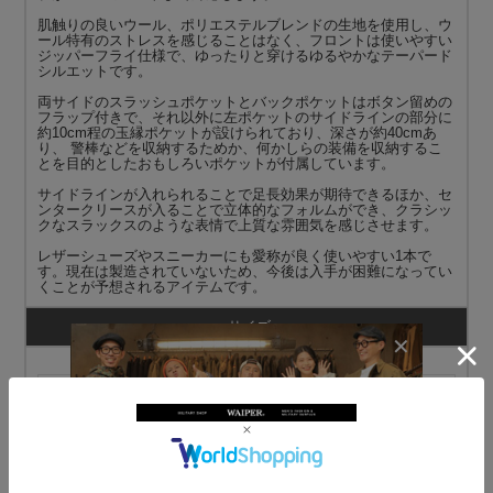
肌触りの良いウール、ポリエステルブレンドの生地を使用し、ウ
ール特有のストレスを感じることはなく、フロントは使いやすい
ジッパーフライ仕様で、ゆったりと穿けるゆるやかなテーパード
シルエットです。
両サイドのスラッシュポケットとバックポケットはボタン留めの
フラップ付きで、それ以外に左ポケットのサイドラインの部分に
約10cm程の玉縁ポケットが設けられており、深さが約40cmあ
り、 警棒などを収納するためか、何かしらの装備を収納するこ
とを目的としたおもしろいポケットが付属しています。
サイドラインが入れられることで足長効果が期待できるほか、セ
ンタークリースが入ることで立体的なフォルムができ、クラシッ
クなスラックスのような表情で上質な雰囲気を感じさせます。
レザーシューズやスニーカーにも愛称が良く使いやすい1本で
す。現在は製造されていないため、今後は入手が困難になってい
くことが予想されるアイテムです。
サイズ
ウエスト（W）
ウエスト実寸値
ワタリ
裾幅
W76
76cm
34cm
23cm
W84
84cm
36cm
23cm