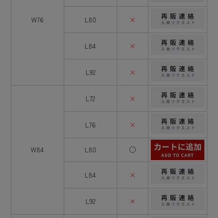
W76
L80
×
L84
×
L92
×
L72
×
L76
×
W84
L80
○
L84
×
L92
×