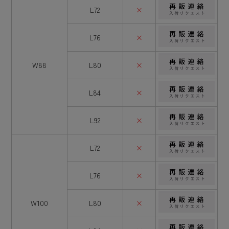
L72
×
L76
×
W88
L80
×
L84
×
L92
×
L72
×
L76
×
W100
L80
×