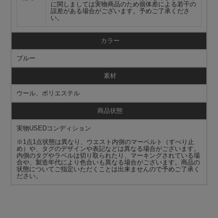
に関しましては実物商品のため個体差による若干の
誤差がある場合がございます。予めご了承くださ
い。
カラー
ブルー
素材
ウール、ポリエステル
商品状態
実物USEDコンディション
※1点1点状態は異なり、ウエスト内側のマーベルト（すべり止
め）や、タグのデザインや表記などは異なる場合がございます。
内側のタグやラベルは切り取られたり、マーキングされている場
合や、製造年代により色合いも異なる場合がございます。商品の
状態についてご指定いただくことは出来ませんので予めご了承く
ださい。