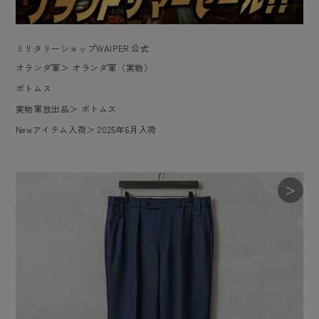
ミリタリーショップWAIPER 公式
オランダ軍
＞
オランダ軍（実物）
ボトムス
実物軍放出品
＞
ボトムス
Newアイテム入荷
＞
2025年6月入荷
＞