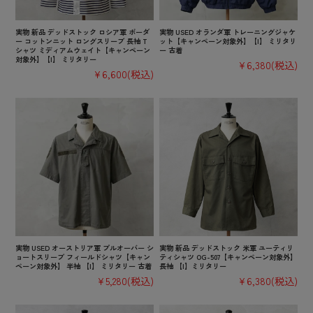
実物 新品 デッドストック ロシア軍 ボーダ
実物 USED オランダ軍 トレーニングジャケ
ー コットンニット ロングスリーブ 長袖 T
ット【キャンペーン対象外】【I】 ミリタリ
シャツ ミディアムウェイト【キャンペーン
ー 古着
対象外】【I】 ミリタリー
¥6,380
(税込)
¥6,600
(税込)
実物 USED オーストリア軍 プルオーバー シ
実物 新品 デッドストック 米軍 ユーティリ
ョートスリーブ フィールドシャツ【キャン
ティシャツ OG-507【キャンペーン対象外】
ペーン対象外】 半袖 【I】 ミリタリー 古着
長袖 【I】ミリタリー
¥5,280
(税込)
¥6,380
(税込)