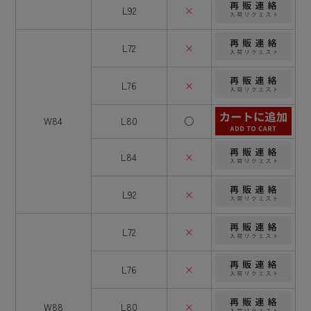
L92
×
L72
×
L76
×
W84
L80
○
L84
×
L92
×
L72
×
L76
×
W88
L80
×