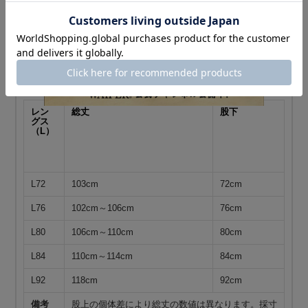
W88
88cm
38cm
24cm
W100
100cm
40cm
24cm
備考：
採寸に関しましては実物商品のため個体差による若干
の誤差がある場合がございます。予めご了承ください。
レン
総丈
股下
グス
（L）
L72
103cm
72cm
L76
102cm～106cm
76cm
L80
106cm～110cm
80cm
L84
110cm～114cm
84cm
L92
118cm
92cm
備考
股上の個体差により総丈の数値は異なります。採寸