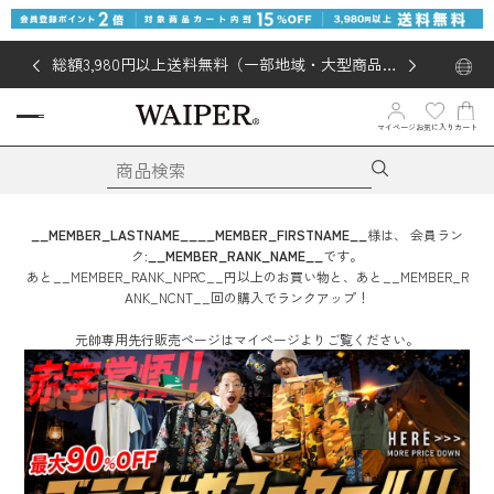
総額3,980円以上送料無料（一部地域・大型商品対
象外あり）
お気に入り
マイページ
カート
__MEMBER_LASTNAME__
__MEMBER_FIRSTNAME__
様は、
会員ラン
ク:
__MEMBER_RANK_NAME__
です。
あと
__MEMBER_RANK_NPRC__
円
以上のお買い物と、あと
__MEMBER_R
ANK_NCNT__
回
の購入でランクアップ！
元帥専用先行販売ページはマイページよりご覧ください。