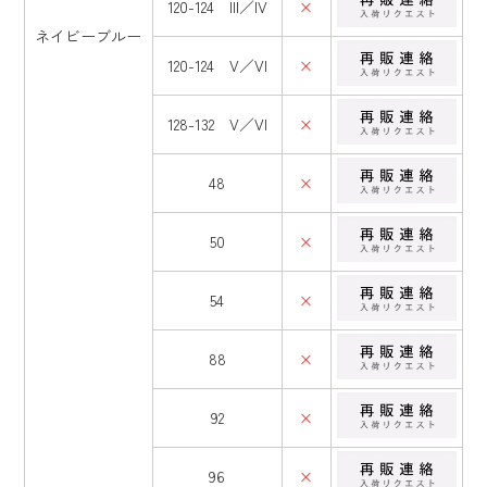
120-124 III／IV
×
ネイビーブルー
120-124 V／VI
×
128-132 V／VI
×
48
×
50
×
54
×
88
×
92
×
96
×