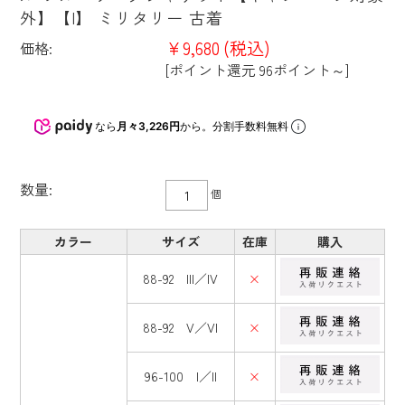
外】【I】 ミリタリー 古着
¥9,680
(税込)
価格:
[ポイント還元 96ポイント～]
なら
月々3,226円
から。分割手数料無料
数量:
個
カラー
サイズ
在庫
購入
88-92 III／IV
×
88-92 V／VI
×
96-100 I／II
×