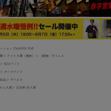
ーショップWAIPER 公式
軍
＞
アメリカ軍（実物）
＞
（実物）ボトムス
＞
BDUパンツ
＞
カーゴパンツ
出品
＞
ボトムス
イテム入荷
＞
2026年1月入荷