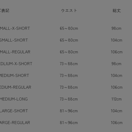
イズ表記
ウエスト
総丈
MALL-X-SHORT
65～80cm
98cm
SMALL-SHORT
65～80cm
104cm
MALL-REGULAR
65～80cm
106cm
DLIUM-X-SHORT
73～88cm
98cm
MEDIUM-SHORT
73～88cm
104cm
EDIUM-REGULAR
73～88cm
106cm
MEDIUM-LONG
73～88cm
112cm
LARGE-SHORT
81～96cm
104cm
ARGE-REGULAR
81～96cm
106cm