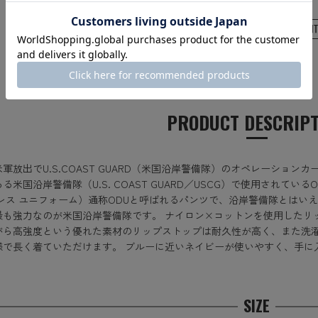
PRODUCT DESCRIP
軍放出でU.S.COAST GUARD（米国沿岸警備隊）のオペレーショ
る米国沿岸警備隊（U.S. COAST GUARD／USCG）で使用されているOPER
ドレス ユニフォーム）通称ODUと呼ばれるパンツで、沿岸警備隊とはい
最も強力なのが米国沿岸警備隊です。 ナイロン×コットンを使用したリ
がら高強度という優れた素材のリップストップは耐久性が高く、また洗
様で長く着ていただけます。 ブルーに近いネイビーが使いやすく、手に
。
SIZE