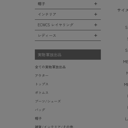
シューズ・スニーカー
リュックサック
帽子
コート
全ての小物（アイテム）
ベスト
ファティーグパンツ
サ
サンダル
ショルダーバッグ
ソフトシェルジャケット
グローブ（手袋）
インテリア
タンクトップ
全ての帽子
ナイロンパンツ
レインシューズ・ブーツ
ヘルメットバッグ
フリースジャケット
防寒物（ネックウォーマーetc）
キャップ
ECWCS レイヤリング
スウェットパンツ
全てのインテリア
S
ソックス/靴下
メッセンジャーバッグ
レザーアウター
傘/ポンチョ
ハット
ショートパンツ
デスク、椅子、家具
レディース
全てのECWCS
トートバッグ
ジャケットライナー
ミリタリーウォッチ
ニット帽（ビーニー）
アンダー（下着）
シュラフ/ブランケット/etc
ライトベースレイヤー Level.1
ウエストバッグ/ボディバッグ
デニムジャケット
全てのレディース
財布・小銭入れ・キーケース
S
ベレー帽
ボックス/ガソリン缶/etc
ミッドベースレイヤー Level.2
実物軍放出品
ダッフルバッグ
モッズコート
サングラス・ゴーグル
ハンチング
生地・テントシェル
ME
フリースレイヤー Level.3
ボストンバッグ
ベルト
全ての実物軍放出品
キャスケット
ウィンドレイヤー Level.4
ポーチ/ケース/etc
食器/ボトル/etc
アウター
その他
ソフトシェルレイヤー Level.5
スーツケース/キャリーバッグ
ミリタリー雑貨
M
トップス
ハードシェルレイヤー Level.6
ビジネスバッグ
ライト/懐中電灯/etc
ボトムス
アウターレイヤー Level.7
ロープ/コード/etc
ブーツ/シューズ
タオル/ハンカチ/etc
バッグ
その他の小物
L
帽子
雑貨/インテリア/その他