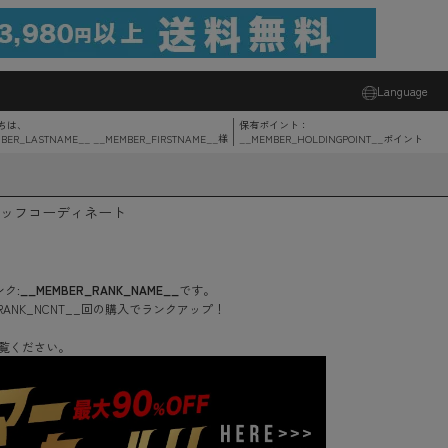
Language
ちは、
保有ポイント：
BER_LASTNAME__ __MEMBER_FIRSTNAME__
様
__MEMBER_HOLDINGPOINT__
ポイント
ッフコーディネート
ク:
__MEMBER_RANK_NAME__
です。
RANK_NCNT__
回
の購入でランクアップ！
覧ください。