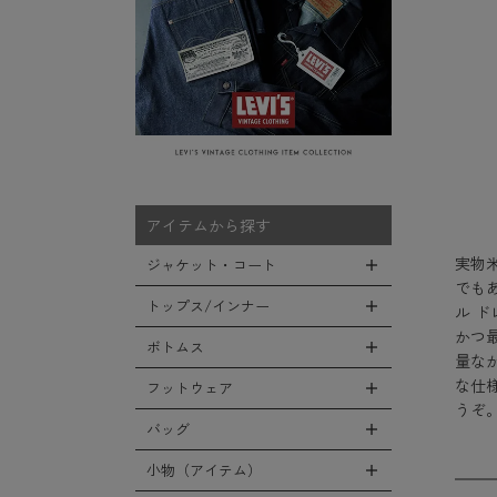
アイテムから探す
実物米
ジャケット・コート
でもあ
トップス/インナー
ル 
全てのジャケット・コート
かつ
LEVEL7
ボトムス
全てのトップス/インナー
量な
フライトジャケット
な仕
Tシャツ
フットウェア
全てのボトムス
うぞ
M-65ジャケット
シャツ
カーゴパンツ
バッグ
全てのフットウェア
デッキジャケット
スウェット/パーカー
デニムパンツ
ブーツ
小物（アイテム）
全てのバッグ
タンカースジャケット
セーター/カーディガン
チノ，ワークパンツ