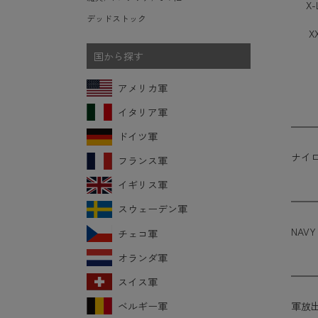
X-
デッドストック
X
国から探す
アメリカ軍
イタリア軍
ドイツ軍
ナイ
フランス軍
イギリス軍
スウェーデン軍
NAVY
チェコ軍
オランダ軍
スイス軍
ベルギー軍
軍放出