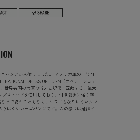
TION
ンカーゴパンツが入荷しました。 アメリカ軍の一部門
ATIONAL DRESS UNIFORM（オペレーショナ
え、世界各国の海軍の能力と規模に匹敵する、最大
ップストップを使用しており、引き裂きに強く軽
濯などで縮むこともなく、シワにもなりにくいタフ
入りにくいカーゴパンツです。この機会に是非ど