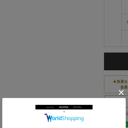
★
会員な
会員
送料・発