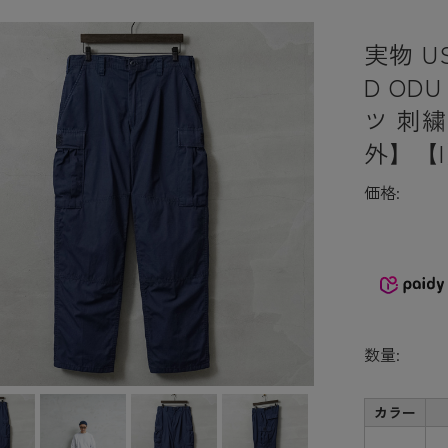
実物 US
D OD
ツ 刺
外】【
価格:
数量:
カラー