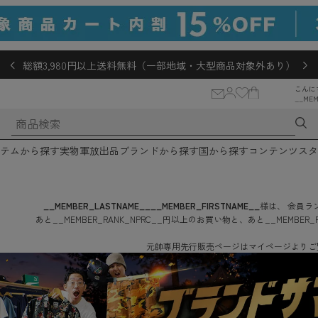
総額3,980円以上送料無料（一部地域・大型商品対象外あり）
こんに
__MEM
テムから探す
実物軍放出品
ブランドから探す
国から探す
コンテンツ
スタ
__MEMBER_LASTNAME__
__MEMBER_FIRSTNAME__
様は、
会員ラン
あと
__MEMBER_RANK_NPRC__
円
以上のお買い物と、あと
__MEMBER_
元帥専用先行販売ページはマイページよりご