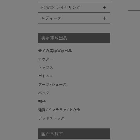
レインシューズ・ブーツ
フリースジャケット
ヘルメットバッグ
防寒物（ネックウォーマーetc）
スウェットパンツ
キャップ
ECWCS レイヤリング
ソックス/靴下
全てのインテリア
レザーアウター
メッセンジャーバッグ
傘/ポンチョ
ショートパンツ
ハット
デスク、椅子、家具
レディース
ジャケットライナー
トートバッグ
全てのECWCS
ミリタリーウォッチ
アンダー（下着）
ニット帽（ビーニー）
シュラフ/ブランケット/etc
デニムジャケット
ウエストバッグ/ボディバッグ
ライトベースレイヤー Level.1
財布・小銭入れ・キーケース
全てのレディース
ベレー帽
ボックス/ガソリン缶/etc
モッズコート
ダッフルバッグ
ミッドベースレイヤー Level.2
実物軍放出品
サングラス・ゴーグル
ハンチング
生地・テントシェル
ボストンバッグ
フリースレイヤー Level.3
ベルト
キャスケット
全ての実物軍放出品
ポーチ/ケース/etc
ウィンドレイヤー Level.4
食器/ボトル/etc
その他
アウター
スーツケース/キャリーバッグ
ソフトシェルレイヤー Level.5
ミリタリー雑貨
トップス
ビジネスバッグ
ハードシェルレイヤー Level.6
ライト/懐中電灯/etc
ボトムス
アウターレイヤー Level.7
ロープ/コード/etc
ブーツ/シューズ
タオル/ハンカチ/etc
バッグ
その他の小物
帽子
雑貨/インテリア/その他
デッドストック
国から探す