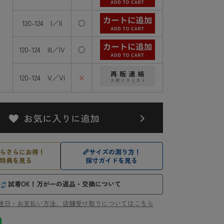
120-124 I／II
○
120-124 III／IV
○
120-124 V／VI
×
らさらにお得！
📏
サイズの測り方！
特典を見る
採寸ガイドを見る
試着OK！万が一の返品・交換について
送日・お支払い方法、店舗受け取りについてはこちら