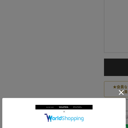
★
会員な
会員
送料・発