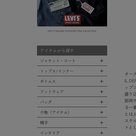
アイテムから探す
ジャケット・コート
トップス/インナー
全てのジャケット・コート
オース
IL
LEVEL7
ボトムス
全てのトップス/インナー
ップ
フライトジャケット
Tシャツ
フットウェア
全てのボトムス
盛り
M-65ジャケット
シャツ
部両
カーゴパンツ
バッグ
全てのフットウェア
デッキジャケット
る一
スウェット/パーカー
デニムパンツ
ブーツ
小物（アイテム）
とは
タンカースジャケット
全てのバッグ
セーター/カーディガン
チノ，ワークパンツ
シューズ・スニーカー
ステ
コート
リュックサック
帽子
ベスト
全ての小物（アイテム）
ファティーグパンツ
トと
サンダル
ソフトシェルジャケット
ショルダーバッグ
タンクトップ
グローブ（手袋）
インテリア
ナイロンパンツ
全ての帽子