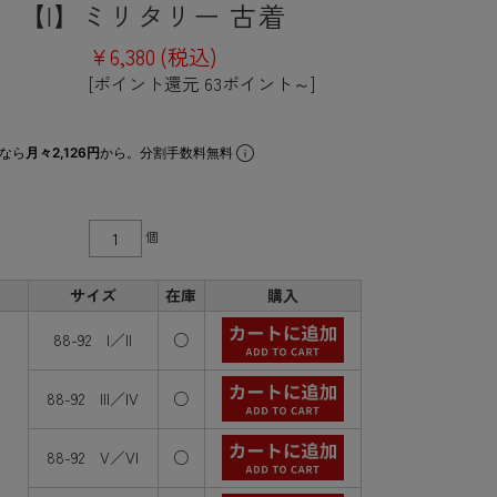
】【I】ミリタリー 古着
¥6,380
(税込)
[ポイント還元 63ポイント～]
なら
月々2,126円
から。分割手数料無料
個
サイズ
在庫
購入
88-92 I／II
○
88-92 III／IV
○
88-92 V／VI
○