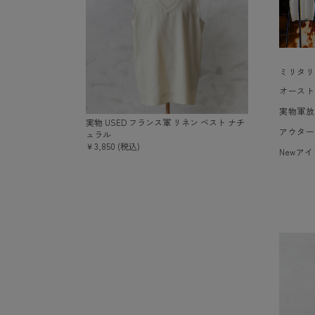
ミリタリ
オースト
実物軍放
実物 USED フランス軍 リネン ベスト ナチ
アウター
ュラル
￥3,850 (税込)
Newア