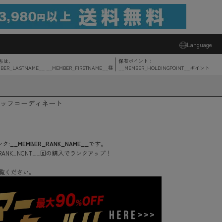
Language
ちは、
保有ポイント：
BER_LASTNAME__ __MEMBER_FIRSTNAME__
様
__MEMBER_HOLDINGPOINT__
ポイント
ッフコーディネート
ク:
__MEMBER_RANK_NAME__
です。
RANK_NCNT__
回
の購入でランクアップ！
覧ください。