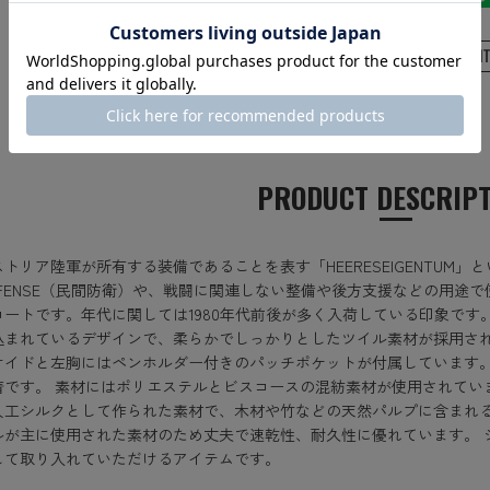
PRODUCT DESCRIP
トリア陸軍が所有する装備であることを表す「HEERESEIGENTUM」
 DEFENSE（民間防衛）や、戦闘に関連しない整備や後方支援などの用
コートです。年代に関しては1980年代前後が多く入荷している印象です
込まれているデザインで、柔らかでしっかりとしたツイル素材が採用さ
サイドと左胸にはペンホルダー付きのパッチポケットが付属しています
着です。 素材にはポリエステルとビスコースの混紡素材が使用されてい
人工シルクとして作られた素材で、木材や竹などの天然パルプに含まれ
ルが主に使用された素材のため丈夫で速乾性、耐久性に優れています。 
して取り入れていただけるアイテムです。