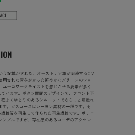
TION
という記載がされた、オーストリア軍が関連するCIV
途で使用された青みがかった鮮やかなグリーンのショ
。 ユーロワークテイストを感じさせる要素が多く
れています。ボタン開閉のデザインで、フロント下
。程よくゆとりのあるシルエットでさらっと羽織れ
ます。ビスコースはレーヨン素材の一種です。も
る繊維質を再生して作られた再生繊維です。ポリエ
シンプルですが、存在感のあるコーデのアクセン