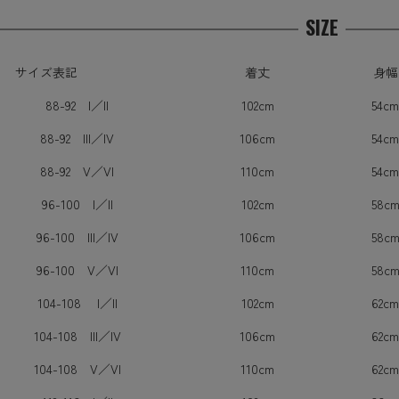
SIZE
サイズ表記
着丈
身幅
88-92 I／II
102cm
54cm
88-92 III／IV
106cm
54cm
88-92 V／VI
110cm
54cm
96-100 I／II
102cm
58c
96-100 III／IV
106cm
58c
96-100 V／VI
110cm
58c
104-108 I／II
102cm
62cm
104-108 III／IV
106cm
62cm
104-108 V／VI
110cm
62cm