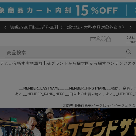
総額3,980円以上送料無料（一部地域・大型商品対象外あり）
こんに
__MEM
テムから探す
実物軍放出品
ブランドから探す
国から探す
コンテンツ
スタ
__MEMBER_LASTNAME__
__MEMBER_FIRSTNAME__
様は、
会員ラン
あと
__MEMBER_RANK_NPRC__
円
以上のお買い物と、あと
__MEMBER_
元帥専用先行販売ページはマイページよりご