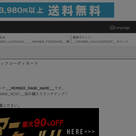
Language
ちは、
保有ポイント：
BER_LASTNAME__ __MEMBER_FIRSTNAME__
様
__MEMBER_HOLDINGPOINT__
ポイント
ッフコーディネート
ク:
__MEMBER_RANK_NAME__
です。
RANK_NCNT__
回
の購入でランクアップ！
覧ください。