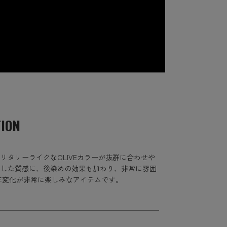
TION
リタリーライクなOLIVEカラーが抜群に合わせや
とした質感に、後染めの効果も加わり、非常に雰囲
年変化が非常に楽しみなアイテムです。