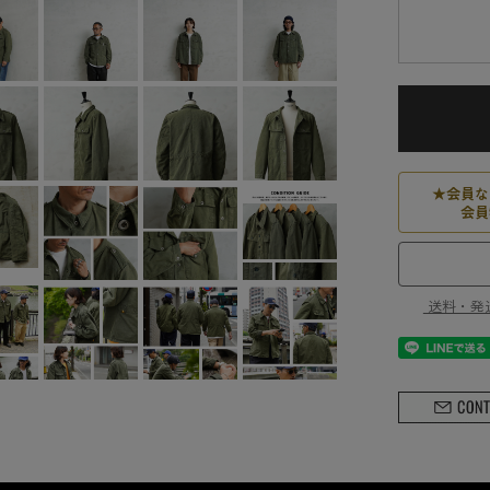
★
会員な
会員
送料・発