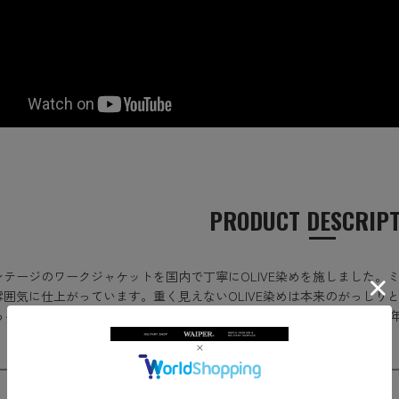
PRODUCT DESCRIP
ンテージのワークジャケットを国内で丁寧にOLIVE染めを施しました。ミ
雰囲気に仕上がっています。重く見えないOLIVE染めは本来のがっしり
ある仕上がりに。これからまた着込むほどにアタリや色落ちが出て、経
SIZE