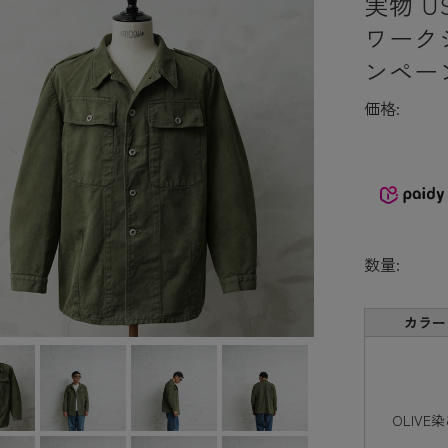
実物 U
ワーク
ンペー
価格:
数量:
カラー
OLIVE