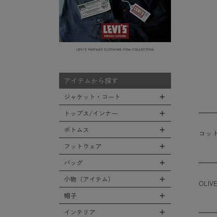
アイテムから探す
ジャケット・コート
トップス/インナー
全てのジャケット・コート
LEVEL7
ボトムス
コッ
全てのトップス/インナー
フライトジャケット
Tシャツ
フットウェア
全てのボトムス
M-65ジャケット
シャツ
カーゴパンツ
バッグ
全てのフットウェア
デッキジャケット
スウェット/パーカー
デニムパンツ
ブーツ
小物（アイテム）
タンカースジャケット
全てのバッグ
OLIV
セーター/カーディガン
チノ，ワークパンツ
シューズ・スニーカー
コート
リュックサック
帽子
ベスト
全ての小物（アイテム）
ファティーグパンツ
サンダル
ソフトシェルジャケット
ショルダーバッグ
タンクトップ
グローブ（手袋）
インテリア
ナイロンパンツ
全ての帽子