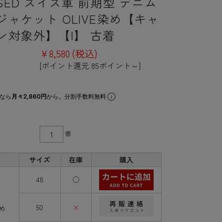
SED スイス軍 前期型 デニム
ジャケット OLIVE染め【キャ
ン対象外】【I】 古着
¥8,580
(税込)
[ポイント還元 85ポイント～]
なら
月々2,860円
から。分割手数料無料
個
サイズ
在庫
購入
48
○
50
×
染め