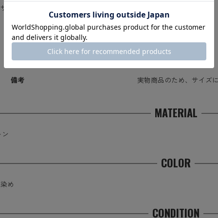
サイズ表記
着丈
身幅
48
66cm
54cm
50
68cm
58cm
52
70cm
60cm
備考
実物商品のため、サイズ
MATERIAL
トン
COLOR
E染め
CONDITION