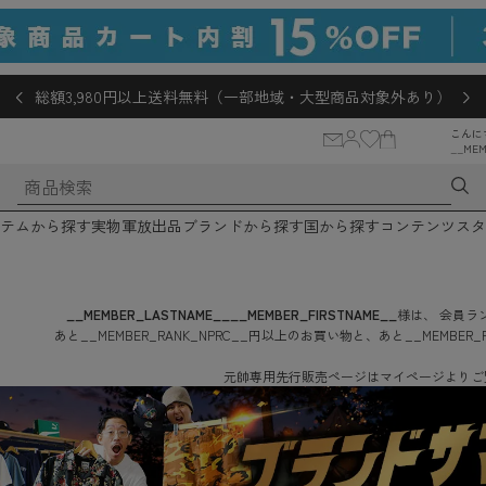
総額3,980円以上送料無料（一部地域・大型商品対象外あり）
こんに
__MEM
テムから探す
実物軍放出品
ブランドから探す
国から探す
コンテンツ
スタ
__MEMBER_LASTNAME__
__MEMBER_FIRSTNAME__
様は、
会員ラン
あと
__MEMBER_RANK_NPRC__
円
以上のお買い物と、あと
__MEMBER_
元帥専用先行販売ページはマイページよりご