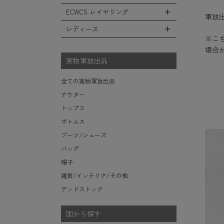
レインシューズ・ブーツ
フリースジャケット
ヘルメットバッグ
防寒物（ネックウォーマーetc）
スウェットパンツ
キャップ
ECWCS レイヤリング
ソックス/靴下
全てのインテリア
軍放出
レザーアウター
メッセンジャーバッグ
傘/ポンチョ
ショートパンツ
ハット
デスク、椅子、家具
レディース
ジャケットライナー
トートバッグ
全てのECWCS
ミリタリーウォッチ
※こ
アンダー（下着）
ニット帽（ビーニー）
シュラフ/ブランケット/etc
デニムジャケット
ウエストバッグ/ボディバッグ
ライトベースレイヤー Level.1
財布・小銭入れ・キーケース
場合
全てのレディース
ベレー帽
ボックス/ガソリン缶/etc
モッズコート
ダッフルバッグ
ミッドベースレイヤー Level.2
実物軍放出品
サングラス・ゴーグル
ハンチング
生地・テントシェル
ボストンバッグ
フリースレイヤー Level.3
ベルト
キャスケット
全ての実物軍放出品
ポーチ/ケース/etc
ウィンドレイヤー Level.4
食器/ボトル/etc
その他
アウター
スーツケース/キャリーバッグ
ソフトシェルレイヤー Level.5
ミリタリー雑貨
トップス
ビジネスバッグ
ハードシェルレイヤー Level.6
ライト/懐中電灯/etc
ボトムス
アウターレイヤー Level.7
ロープ/コード/etc
ブーツ/シューズ
タオル/ハンカチ/etc
バッグ
その他の小物
帽子
雑貨/インテリア/その他
デッドストック
国から探す