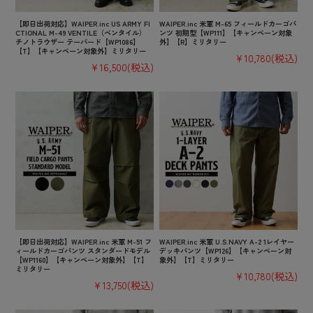
【即日出荷対応】WAIPER.inc US ARMY FI
WAIPER.inc 米軍 M-65 フィールドカーゴパ
CTIONAL M-49 VENTILE（ベンタイル）
ンツ 初期型【WP111】【キャンペーン対象
チノトラウザー テーパード【WP1086】
外】【R】ミリタリー
【T】【キャンペーン対象外】ミリタリー
¥10,780
(税込)
¥16,500
(税込)
【即日出荷対応】WAIPER.inc 米軍 M-51 フ
WAIPER.inc 米軍 U.S.NAVY A-2 1レイヤー
ィールドカーゴパンツ スタンダードモデル
デッキパンツ【WP126】【キャンペーン対
【WP1160】【キャンペーン対象外】【T】
象外】【T】ミリタリー
ミリタリー
¥10,780
(税込)
¥13,750
(税込)