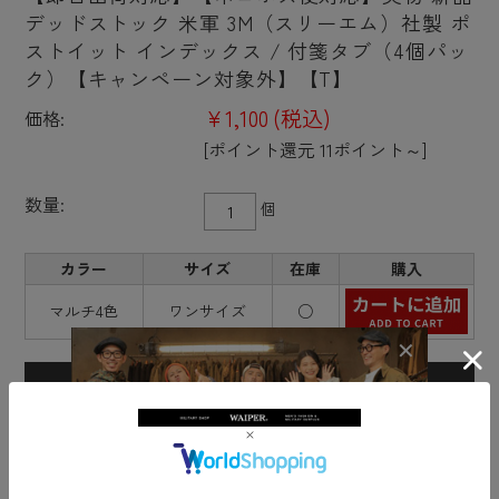
デッドストック 米軍 3M（スリーエム）社製 ポ
ストイット インデックス / 付箋タブ（4個パッ
ク）【キャンペーン対象外】【T】
¥1,100
(税込)
価格:
[ポイント還元 11ポイント～]
数量:
個
カラー
サイズ
在庫
購入
マルチ4色
ワンサイズ
○
★
会員ならさらにお得！
📏
サイズの測り方！
会員特典を見る
採寸ガイドを見る