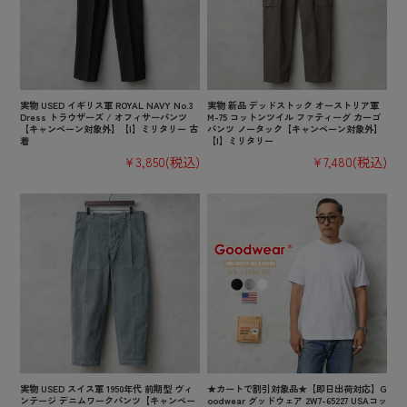
実物 USED イギリス軍 ROYAL NAVY No.3
実物 新品 デッドストック オーストリア軍
Dress トラウザーズ / オフィサーパンツ
M-75 コットンツイル ファティーグ カーゴ
【キャンペーン対象外】【I】ミリタリー 古
パンツ ノータック【キャンペーン対象外】
着
【I】ミリタリー
¥3,850
(税込)
¥7,480
(税込)
実物 USED スイス軍 1950年代 前期型 ヴィ
★カートで割引対象品★【即日出荷対応】G
ンテージ デニムワークパンツ【キャンペー
oodwear グッドウェア 2W7-65227 USAコッ