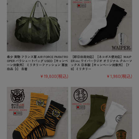
希少 実物 フランス軍 AIR FORCE PARATRO
【即日出荷対応】【ネコポス便対応】WAIP
OPER パラシュートバッグ USED【キャンペ
ER.inc ワイパーラジオ オリジナル クルーソ
ーン対象外】 ミリタリーファッション 軍放
ックス 日本製【キャンペーン対象外】【T
出品【I】 古着
B】ミリタリー
¥19,800
(税込)
¥1,980
(税込)