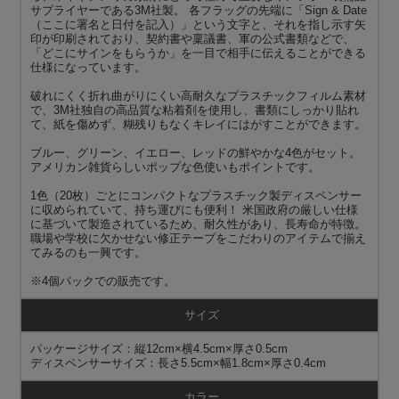
サプライヤーである3M社製。 各フラッグの先端に「Sign & Date
（ここに署名と日付を記入）」という文字と、それを指し示す矢
印が印刷されており、契約書や稟議書、軍の公式書類などで、
「どこにサインをもらうか」を一目で相手に伝えることができる
仕様になっています。
破れにくく折れ曲がりにくい高耐久なプラスチックフィルム素材
で、3M社独自の高品質な粘着剤を使用し、書類にしっかり貼れ
て、紙を傷めず、糊残りもなくキレイにはがすことができます。
ブルー、グリーン、イエロー、レッドの鮮やかな4色がセット。
アメリカン雑貨らしいポップな色使いもポイントです。
1色（20枚）ごとにコンパクトなプラスチック製ディスペンサー
に収められていて、持ち運びにも便利！ 米国政府の厳しい仕様
に基づいて製造されているため、耐久性があり、長寿命が特徴。
職場や学校に欠かせない修正テープをこだわりのアイテムで揃え
てみるのも一興です。
※4個パックでの販売です。
サイズ
パッケージサイズ：縦12cm×横4.5cm×厚さ0.5cm
ディスペンサーサイズ：長さ5.5cm×幅1.8cm×厚さ0.4cm
カラー