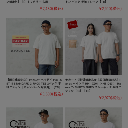
ン対象外】【I】ミリタリー 古着
トン パック 半袖 Tシャツ【TB】
¥7,480
(税込)
¥2,200
(税込)
【即日出荷対応】PAYDAY ペイデイ PD8-C
★カートで割引対象品★【即日出荷対応】H
ST-5 STANDARD 2-PACK TEE 2パック 半
anes ヘインズ HM1-X201（HM1-D201） Ha
袖 Tシャツ【キャンペーン対象外】【TB】
nes T-SHIRTS SHIRO クルーネック 半袖 T
シャツ【Sx】【TB】
¥5,830
(税込)
¥2,970
(税込)