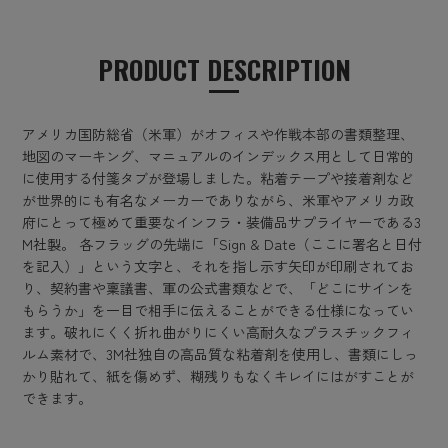
PRODUCT DESCRIPTION
アメリカ国防総省（米軍）がオフィスや作戦本部の書類整理、
地図のマーキング、マニュアルのインデックス用として日常的
に使用する付箋タブが登場しました。粘着テープや接着剤など
が世界的にも有名なメーカーでありながら、米軍やアメリカ政
府にとって極めて重要なインフラ・装備品サプライヤーである3
M社製。 各フラッグの先端に「Sign & Date（ここに署名と日付
を記入）」という文字と、それを指し示す矢印が印刷されてお
り、契約書や稟議書、軍の公式書類などで、「どこにサインを
もらうか」を一目で相手に伝えることができる仕様になってい
ます。破れにくく折れ曲がりにくい高耐久なプラスチックフィ
ルム素材で、3M社独自の高品質な粘着剤を使用し、書類にしっ
かり貼れて、紙を傷めず、糊残りもなくキレイにはがすことが
できます。