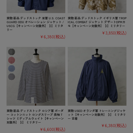
実物 新品 デッドストック 米軍 U.S. COAST
実物 新品 デッドストック イギリス軍 TROP
GUARD ODU オペレーション ジャケット /
ICAL COMBAT ジャケット デザートDPMカ
USCG【キャンペーン対象外】【I】ミリタ
モ【キャンペーン対象外】【I】ミリタリー
リー
¥3,850
(税込)
¥6,380
(税込)
実物 新品 デッドストック ロシア軍 ボーダ
実物 USED オランダ軍 トレーニングジャケ
ー コットンニット ロングスリーブ 長袖 T
ット【キャンペーン対象外】【I】 ミリタリ
シャツ ミディアムウェイト【キャンペーン
ー 古着
対象外】【I】 ミリタリー
¥6,380
(税込)
¥6,600
(税込)