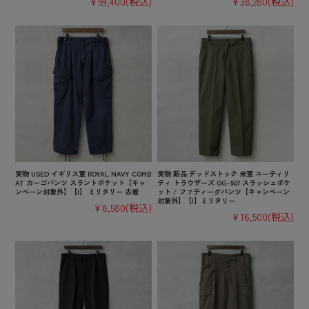
¥59,400
(税込)
¥38,280
(税込)
実物 USED イギリス軍 ROYAL NAVY COMB
実物 新品 デッドストック 米軍 ユーティリ
AT カーゴパンツ スラントポケット【キャ
ティ トラウザーズ OG-507 スラッシュポケ
ンペーン対象外】【I】 ミリタリー 古着
ット / ファティーグパンツ【キャンペーン
対象外】【I】ミリタリー
¥8,580
(税込)
¥16,500
(税込)