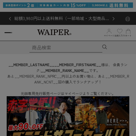
総額3,980円以上送料無料（一部地域・大型商品対
象外あり）
マイページ
お気に入り
カート
__MEMBER_LASTNAME__
__MEMBER_FIRSTNAME__
様は、
会員ラン
ク:
__MEMBER_RANK_NAME__
です。
あと
__MEMBER_RANK_NPRC__
円
以上のお買い物と、あと
__MEMBER_R
ANK_NCNT__
回
の購入でランクアップ！
元帥専用先行販売ページはマイページよりご覧ください。