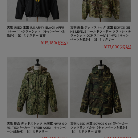
実物 USED 米軍 U.S.ARMY BLACK APFU
実物 新品 デッドストック 米軍 ECWCS GE
トレーニングジャケット【キャンペーン対
N3 LEVEL5 コールドウェザー ソフトシェル
象外】【I】ミリタリー 古着
ジャケット OCP スコーピオンW2【キャン
ペーン対象外】【I】ミリタリー
¥15,180
(税込)
¥77,000
(税込)
実物 新品 デッドストック 米海軍 NWU GO
実物 USED 米軍 ECWCS Gen1型パーカー
RE-TEXパーカー TYPEIII AOR2【キャンペ
ウッドランドカモ【キャンペーン対象外】
ーン対象外】【I】ミリタリー
【I】 ミリタリー 古着