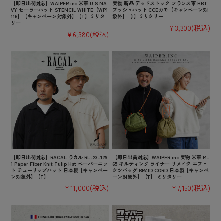
【即日出荷対応】WAIPER.inc 米軍 U.S.NA
実物 新品 デッドストック フランス軍 HBT
VY セーラーハット STENCIL WHITE【WP1
ブッシュハット CCEカモ【キャンペーン対
116】【キャンペーン対象外】【T】ミリタ
象外】【I】ミリタリー
リー
¥3,300
(税込)
¥6,380
(税込)
【即日出荷対応】RACAL ラカル RL-23-129
【即日出荷対応】WAIPER.inc 実物 米軍 M-
1 Paper Fiber Knit Tulip Hat ペーパーニッ
65 キルティング ライナー リメイク エフェ
ト チューリップハット 日本製【キャンペー
クツバッグ BRAID CORD 日本製【キャンペ
ン対象外】【T】
ーン対象外】【T】 ミリタリー
¥11,000
(税込)
¥7,150
(税込)