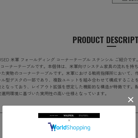
PRODUCT DESCRIP
USED 米軍 フォールディング コーナーテーブル ステンシル ご紹介です
のコーナーテーブルです。本個体は、米軍向けシステム家具の流れを持ち、後
いた実物のコーナーテーブルです。米軍における戦術指揮所において、
ール型デスクの一部であり、複数ユニットを組み合わせて構成すること
状となっており、レイアウト拡張を想定した機能的な構造が特徴です。
実運用環境に基づいた実用性の高い仕様となっています。
SIZE
サイズ
幅（最長部分）