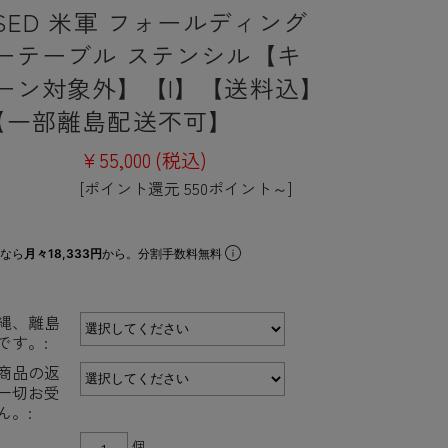
SED 米軍 フォールディング
ーテーブル ステンシル【キ
ーン対象外】【I】【送料込】
【一部離島配送不可】
¥55,000
(税込)
[ポイント還元 550ポイント～]
なら
月々18,333円
から。分割手数料無料
縄、離島
です。:
商品の返
一切お受
ん。:
個