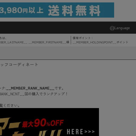
Language
ちは、
保有ポイント：
BER_LASTNAME__ __MEMBER_FIRSTNAME__
様
__MEMBER_HOLDINGPOINT__
ポイント
ッフコーディネート
ク:
__MEMBER_RANK_NAME__
です。
RANK_NCNT__
回
の購入でランクアップ！
覧ください。