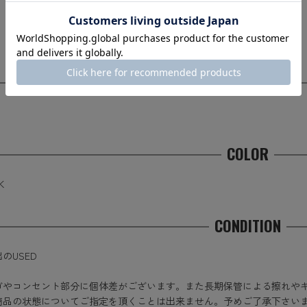
収納時
約149cm
展開時
約149cm
MATERIAL
ミ
COLOR
K
CONDITION
のUSED
ゴやコンセント部分に個体差がございます。また長期保管による擦れや
商品の状態についてご指定を頂くことは出来ません。予めご了承下さい