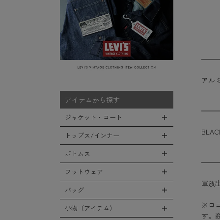
アル
アイテムから探す
ジャケット・コート
BLAC
トップス/インナー
全てのジャケット・コート
LEVEL7
ボトムス
全てのトップス/インナー
フライトジャケット
Tシャツ
フットウェア
全てのボトムス
軍放出
M-65ジャケット
シャツ
カーゴパンツ
バッグ
全てのフットウェア
デッキジャケット
スウェット/パーカー
※ロ
デニムパンツ
ブーツ
小物（アイテム）
全てのバッグ
タンカースジャケット
す。
セーター/カーディガン
チノ，ワークパンツ