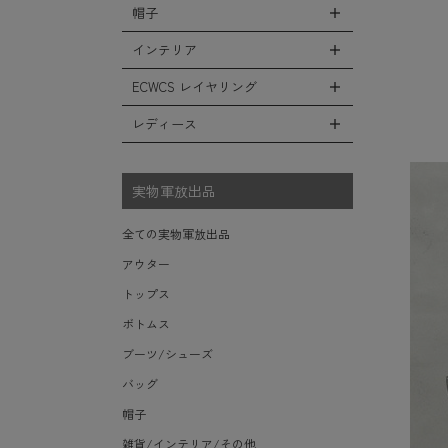
シューズ・スニーカー
リュックサック
帽子
コート
全ての小物（アイテム）
ベスト
ファティーグパンツ
サンダル
ショルダーバッグ
ソフトシェルジャケット
グローブ（手袋）
インテリア
タンクトップ
全ての帽子
ナイロンパンツ
レインシューズ・ブーツ
ヘルメットバッグ
フリースジャケット
防寒物（ネックウォーマーetc）
キャップ
ECWCS レイヤリング
スウェットパンツ
全てのインテリア
ソックス/靴下
メッセンジャーバッグ
レザーアウター
傘/ポンチョ
ハット
ショートパンツ
デスク、椅子、家具
レディース
全てのECWCS
トートバッグ
ジャケットライナー
ミリタリーウォッチ
ニット帽（ビーニー）
アンダー（下着）
シュラフ/ブランケット/etc
ライトベースレイヤー Level.1
ウエストバッグ/ボディバッグ
デニムジャケット
全てのレディース
財布・小銭入れ・キーケース
ベレー帽
ボックス/ガソリン缶/etc
ミッドベースレイヤー Level.2
実物軍放出品
ダッフルバッグ
モッズコート
サングラス・ゴーグル
ハンチング
生地・テントシェル
フリースレイヤー Level.3
ボストンバッグ
ベルト
全ての実物軍放出品
キャスケット
ウィンドレイヤー Level.4
ポーチ/ケース/etc
食器/ボトル/etc
アウター
その他
ソフトシェルレイヤー Level.5
スーツケース/キャリーバッグ
ミリタリー雑貨
トップス
ハードシェルレイヤー Level.6
ビジネスバッグ
ライト/懐中電灯/etc
ボトムス
アウターレイヤー Level.7
ロープ/コード/etc
ブーツ/シューズ
タオル/ハンカチ/etc
バッグ
その他の小物
帽子
雑貨/インテリア/その他