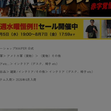
ーショップWAIPER 公式
軍
＞
アメリカ軍（実物）
＞
（実物）その他
tc...
＞
インテリア（デスク、椅子 etc）
出品
＞
雑貨/インテリア/その他
＞
インテリア（デスク、椅子 etc）
イテム入荷
＞
2026年6月入荷