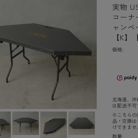
実物 U
コーナ
ャンペ
【K】
価格:
北海道、沖
は配送不可
※こちらの
品・交換は
けできませ
数量: