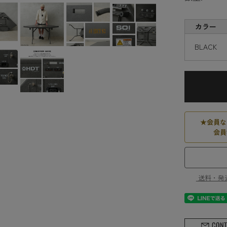
カラー
BLACK
★
会員な
会員
送料・発