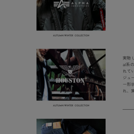
実物 
al系
れて
ジュ
ー形
れ、