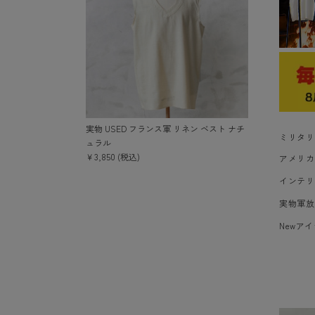
実物 USED フランス軍 リネン ベスト ナチ
ミリタリ
ュラル
￥3,850 (税込)
アメリカ
インテリアe
実物軍放
Newア