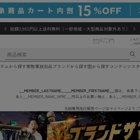
総額3,980円以上送料無料（一部地域・大型商品対象外あり）
こんに
__MEM
テムから探す
実物軍放出品
ブランドから探す
国から探す
コンテンツ
スタ
__MEMBER_LASTNAME__
__MEMBER_FIRSTNAME__
様は、
会員ラン
あと
__MEMBER_RANK_NPRC__
円
以上のお買い物と、あと
__MEMBER_
元帥専用先行販売ページはマイページよりご