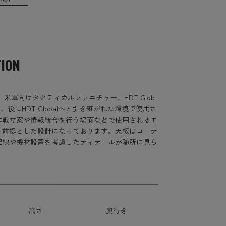
TION
。米軍向けタクティカルファニチャー、HDT Glob
にHDT Globalへと引き継がれた環境で使用さ
作戦立案や情報統合を行う場面などで使用されるモ
を前提とした設計になっております。天板はコーナ
配線や機材設置を考慮したディテールが随所に見ら
高さ
奥行き