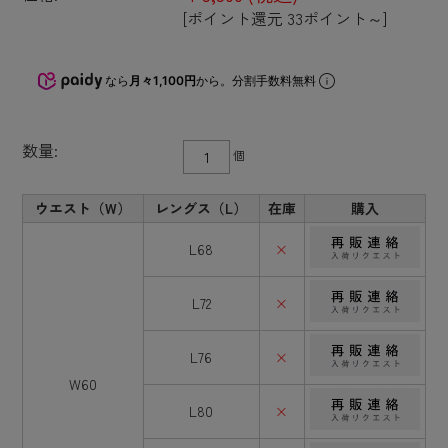
[ポイント還元 33ポイント～]
なら
月々1,100円
から。分割手数料無料
数量:
個
ウエスト（W）
レングス（L）
在庫
購入
L68
×
L72
×
L76
×
W60
L80
×