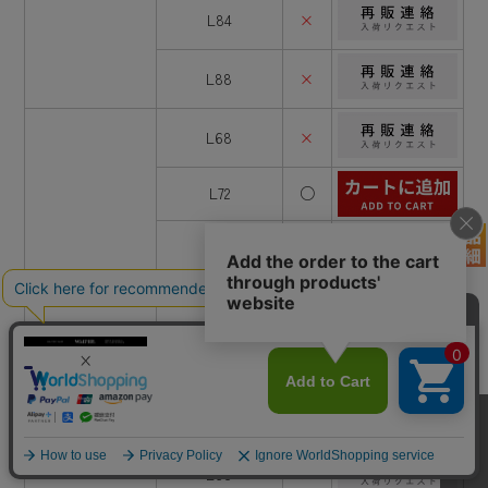
L84
×
L88
×
L68
×
L72
○
L76
○
W68
L80
○
L84
×
L88
×
L68
×