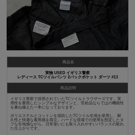
商品名
実物 USED イギリス警察
レディース TCツイルパンツ 2バックポケット ダーツ #13
商品説明
イギリス警察で採用されていたTCツイルトラウザーズです。実
用性を重視したシンプルなデザインと、官給品ならではの機能性
を兼ね備えた一本になっております。
ポリエステルとコットンを混紡したTCツイル生地を使用し、耐
久性と快適な着用感を両立。ハードな現場での使用を想定したタ
フな生地感ながら、日常使いにも取り入れやすいバランスの取れ
た仕上がりです。