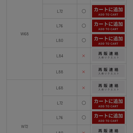
L72
○
L76
○
W68
L80
○
L84
×
L88
×
L68
×
L72
○
L76
○
W72
L80
×