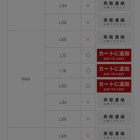
L84
×
L88
×
L68
×
L72
○
L76
○
W64
L80
○
L84
×
L88
×
L68
×