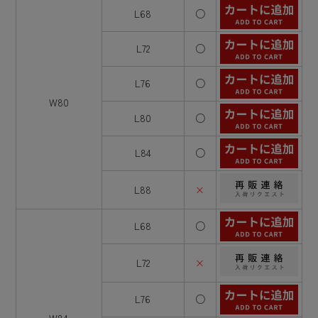
L68
○
L72
○
L76
○
W80
L80
○
L84
○
L88
×
L68
○
L72
×
L76
○