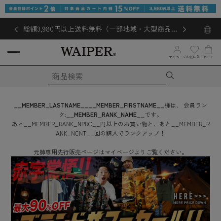
総額3,980円以上送料無料（一部地域・大型商品対
象外あり）
お気に入り
マイページ
カート
__MEMBER_LASTNAME__
__MEMBER_FIRSTNAME__
様は、
会員ラン
ク:
__MEMBER_RANK_NAME__
です。
あと
__MEMBER_RANK_NPRC__
円
以上のお買い物と、あと
__MEMBER_R
ANK_NCNT__
回
の購入でランクアップ！
元帥専用先行販売ページはマイページよりご覧ください。