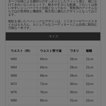
ダーツ仕様による腰回りのすっきりとしたフィット感と、裾にか
けてきれいなシルエットで、動きやすさにも配慮。フロントは使
いやすいジッパーフライ仕様となっており、警察用のアイテムな
らではの実用性と機能性、耐久性に優れたデザインとなっており
ます。
無駄を省いたベーシックなデザインは、ミリタリーやワークスタ
イルはもちろん、カジュアルなコーディネートにも自然に馴染む
万能な一本です。
サイズ
ウエスト（W）
ウエスト実寸値
ワタリ
裾幅
W60
60cm
28cm
21cm
W64
64cm
29cm
21cm
W68
68cm
29cm
21cm
W72
72cm
30cm
22cm
W76
76cm
30cm
22cm
W80
80cm
31cm
22cm