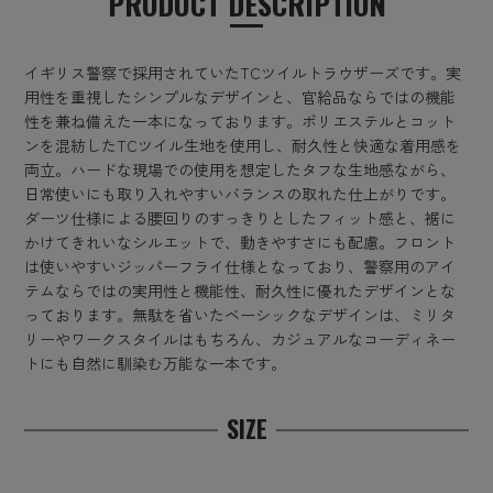
PRODUCT DESCRIPTION
イギリス警察で採用されていたTCツイルトラウザーズです。実
用性を重視したシンプルなデザインと、官給品ならではの機能
性を兼ね備えた一本になっております。ポリエステルとコット
ンを混紡したTCツイル生地を使用し、耐久性と快適な着用感を
両立。ハードな現場での使用を想定したタフな生地感ながら、
日常使いにも取り入れやすいバランスの取れた仕上がりです。
ダーツ仕様による腰回りのすっきりとしたフィット感と、裾に
かけてきれいなシルエットで、動きやすさにも配慮。フロント
は使いやすいジッパーフライ仕様となっており、警察用のアイ
テムならではの実用性と機能性、耐久性に優れたデザインとな
っております。無駄を省いたベーシックなデザインは、ミリタ
リーやワークスタイルはもちろん、カジュアルなコーディネー
トにも自然に馴染む万能な一本です。
SIZE