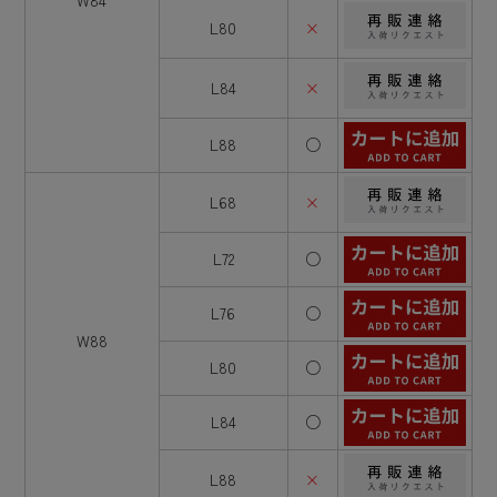
W84
L80
×
L84
×
L88
○
L68
×
L72
○
L76
○
W88
L80
○
L84
○
L88
×