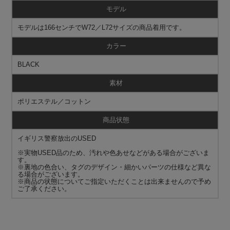
モデル
モデルは166センチでW72／L72サイズの商品着用です。
カラー
BLACK
素材
ポリエステル／コットン
商品状態
イギリス警察放出のUSED
※実物USED品のため、汚れや色あせなどがある場合がございま
す。
※裏地の色合い、タグのデザイン・細かいパーツの仕様など異な
る場合がございます。
※商品の状態についてご指定いただくことは出来ませんので予め
ご了承ください。