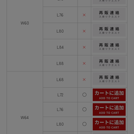
L76
×
W60
L80
×
L84
×
L88
×
L68
×
L72
○
L76
○
W64
L80
○