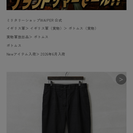
ミリタリーショップWAIPER 公式
イギリス軍
＞
イギリス軍（実物）
＞
ボトムス（実物）
実物軍放出品
＞
ボトムス
ボトムス
Newアイテム入荷
＞
2026年6月入荷
＞