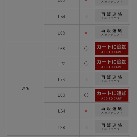
L84
×
L88
×
L68
○
L72
○
L76
×
W76
L80
○
L84
×
L88
×