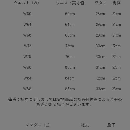
ウエスト（W）
ウエスト実寸値
ワタリ
裾幅
W60
60cm
28cm
21cm
W64
64cm
29cm
21cm
W68
68cm
29cm
21cm
W72
72cm
30cm
22cm
W76
76cm
30cm
22cm
W80
80cm
31cm
22cm
W84
84cm
32cm
22cm
W88
88cm
33cm
23cm
備考：
採寸に関しましては実物商品のため個体差による若干の
誤差がある場合がございます。
レングス（L）
総丈
股下