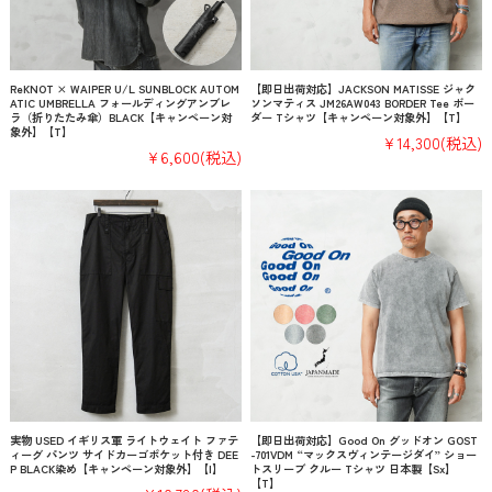
ReKNOT × WAIPER U/L SUNBLOCK AUTOM
【即日出荷対応】JACKSON MATISSE ジャク
ATIC UMBRELLA フォールディングアンブレ
ソンマティス JM26AW043 BORDER Tee ボー
ラ（折りたたみ傘）BLACK【キャンペーン対
ダー Tシャツ【キャンペーン対象外】【T】
象外】【T】
¥14,300
(税込)
¥6,600
(税込)
実物 USED イギリス軍 ライトウェイト ファテ
【即日出荷対応】Good On グッドオン GOST
ィーグ パンツ サイドカーゴポケット付き DEE
-701VDM “マックスヴィンテージダイ” ショー
P BLACK染め【キャンペーン対象外】【I】
トスリーブ クルー Tシャツ 日本製【Sx】
【T】