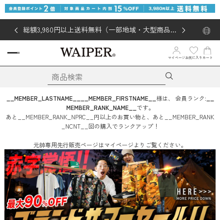
総額3,980円以上送料無料（一部地域・大型商品対
象外あり）
マイページ
お気に入り
カート
__MEMBER_LASTNAME__
__MEMBER_FIRSTNAME__
様は、
会員ランク:
__
MEMBER_RANK_NAME__
です。
あと
__MEMBER_RANK_NPRC__
円
以上のお買い物と、あと
__MEMBER_RANK
_NCNT__
回
の購入でランクアップ！
元帥専用先行販売ページはマイページよりご覧ください。