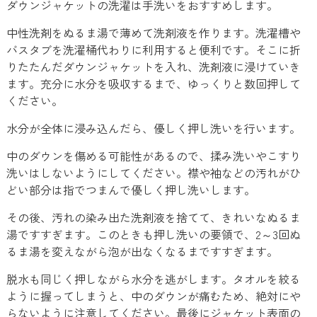
ダウンジャケットの洗濯は手洗いをおすすめします。
中性洗剤をぬるま湯で薄めて洗剤液を作ります。洗濯槽や
バスタブを洗濯桶代わりに利用すると便利です。そこに折
りたたんだダウンジャケットを入れ、洗剤液に浸けていき
ます。充分に水分を吸収するまで、ゆっくりと数回押して
ください。
水分が全体に浸み込んだら、優しく押し洗いを行います。
中のダウンを傷める可能性があるので、揉み洗いやこすり
洗いはしないようにしてください。襟や袖などの汚れがひ
どい部分は指でつまんで優しく押し洗いします。
その後、汚れの染み出た洗剤液を捨てて、きれいなぬるま
湯ですすぎます。このときも押し洗いの要領で、2～3回ぬ
るま湯を変えながら泡が出なくなるまですすぎます。
脱水も同じく押しながら水分を逃がします。タオルを絞る
ように握ってしまうと、中のダウンが痛むため、絶対にや
らないように注意してください。最後にジャケット表面の