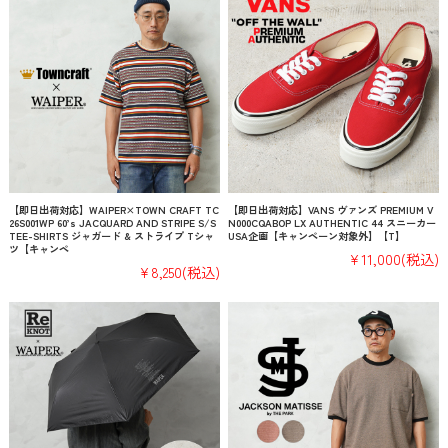
【即日出荷対応】WAIPER×TOWN CRAFT TC
【即日出荷対応】VANS ヴァンズ PREMIUM V
26S001WP 60’s JACQUARD AND STRIPE S/S
N000CQABOP LX AUTHENTIC 44 スニーカー
TEE-SHIRTS ジャガード & ストライプ Tシャ
USA企画【キャンペーン対象外】【T】
ツ【キャンペ
¥11,000
(税込)
¥8,250
(税込)