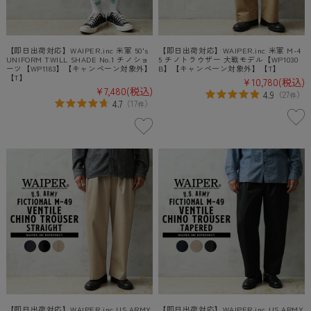
【即日出荷対応】WAIPER.inc 米軍 50's
【即日出荷対応】WAIPER.inc 米軍 M-4
UNIFORM TWILL SHADE No.1 チノショ
5 チノトラウザー 大戦モデル【WP1030
ーツ【WP1183】【キャンペーン対象外】
B】【キャンペーン対象外】【T】
【T】
¥10,780
(税込)
¥7,480
(税込)
4.9
（
27
）
件
4.7
（
17
）
件
【即日出荷対応】WAIPER.inc US ARMY
【即日出荷対応】WAIPER.inc US ARMY