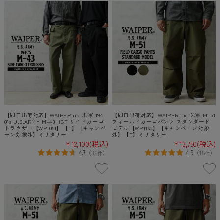
【即日出荷対応】WAIPER.inc 米軍 194
【即日出荷対応】WAIPER.inc 米軍 M-51
0's U.S.ARMY M-43 HBT サイドカーゴ
フィールドカーゴパンツ スタンダード
トラウザー【WP1051】【T】【キャンペ
モデル【WP1160】【キャンペーン対象
ーン対象外】ミリタリー
外】【T】ミリタリー
¥12,100
(税込)
¥13,750
(税込)
4.7
4.9
（
36
）
（
15
）
件
件