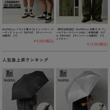
WAIPER.inc フランス軍 M-52 シャンブレー ツ
【即日出荷対応】WAIPER.inc 米軍 M-51 フィ
ータック ショーツ【WP152】【キャンペーン
ールドカーゴパンツ USMC（米海兵隊）モデ
対象外】【T】
ル【WP1108】【キャンペーン対象外】【T】
ミリタリー
¥8,580
(税込)
¥13,750
(税込)
人気急上昇ランキング