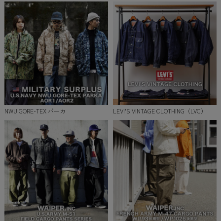
NWU GORE-TEX パーカ
LEVI'S VINTAGE CLOTHING（LVC）