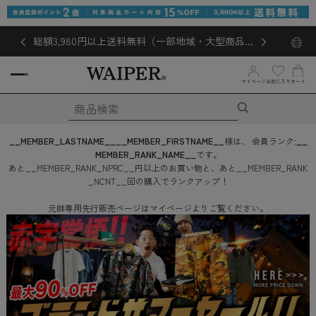
総額3,980円以上送料無料（一部地域・大型商品対
象外あり）
お気に入り
マイページ
カート
__MEMBER_LASTNAME__
__MEMBER_FIRSTNAME__
様は、
会員ランク:
__
MEMBER_RANK_NAME__
です。
あと
__MEMBER_RANK_NPRC__
円
以上のお買い物と、あと
__MEMBER_RANK
_NCNT__
回
の購入でランクアップ！
元帥専用先行販売ページはマイページよりご覧ください。