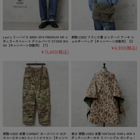
Levi’s リーバイス 00501-0114 PREMIUM 501 レ
実物 USED フランス軍 ビンテージ アーモ シ
ギュラーストレート デニムパンツ STONE WA
ョルダーバッグ【キャンペーン対象外】【I】
SH【キャンペーン対象外】【T】
¥6,930
(税込)
¥15,400
(税込)
実物 USED 米軍 COMBAT カーゴパンツ OCP
希少 実物 USED 米軍 VINTAGE 1940’s WW II
スコーピオンW2 コットンナイロン【キャンペ
ダックハンターカモ リバーシブル ポンチョ /