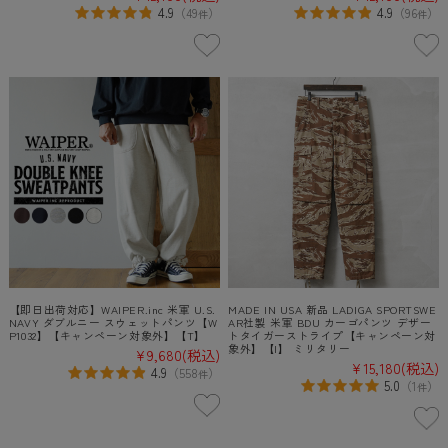
4.9
4.9
（
49
）
（
96
）
件
件
【即日出荷対応】WAIPER.inc 米軍 U.S.
MADE IN USA 新品 LADIGA SPORTSWE
NAVY ダブルニー スウェットパンツ【W
AR社製 米軍 BDU カーゴパンツ デザー
P1032】【キャンペーン対象外】【T】
トタイガーストライプ【キャンペーン対
象外】【I】 ミリタリー
¥9,680
(税込)
¥15,180
(税込)
4.9
（
558
）
件
5.0
（
1
）
件