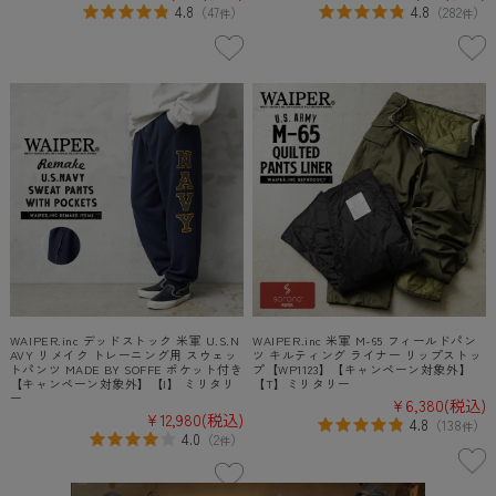
4.8
4.8
（
47
）
（
282
）
件
件
WAIPER.inc デッドストック 米軍 U.S.N
WAIPER.inc 米軍 M-65 フィールドパン
AVY リメイク トレーニング用 スウェッ
ツ キルティング ライナー リップストッ
トパンツ MADE BY SOFFE ポケット付き
プ【WP1123】【キャンペーン対象外】
【キャンペーン対象外】【I】 ミリタリ
【T】ミリタリー
ー
¥6,380
(税込)
¥12,980
(税込)
4.8
（
138
）
件
4.0
（
2
）
件