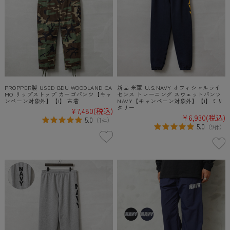
PROPPER製 USED BDU WOODLAND CA
新品 米軍 U.S.NAVY オフィシャルライ
MO リップストップ カーゴパンツ【キャ
センス トレーニング スウェットパンツ
ンペーン対象外】【I】 古着
NAVY【キャンペーン対象外】【I】ミリ
タリー
¥7,480
(税込)
¥6,930
(税込)
5.0
（
1
）
件
5.0
（
9
）
件