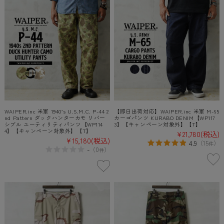
WAIPER.inc 米軍 1940’s U.S.M.C. P-44 2
【即日出荷対応】WAIPER.inc 米軍 M-65
nd Pattern ダックハンターカモ リバー
カーゴパンツ KURABO DENIM【WP117
シブル ユーティリティパンツ【WP114
3】【キャンペーン対象外】【T】
4】【キャンペーン対象外】【T】
¥21,780
(税込)
¥15,180
(税込)
4.9
（
15
）
件
-
（
0
）
件