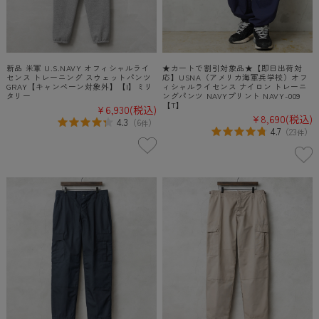
新品 米軍 U.S.NAVY オフィシャルライ
★カートで割引対象品★【即日出荷対
センス トレーニング スウェットパンツ
応】USNA（アメリカ海軍兵学校）オフ
GRAY【キャンペーン対象外】【I】ミリ
ィシャルライセンス ナイロン トレーニ
タリー
ングパンツ NAVYプリント NAVY-009
【T】
¥6,930
(税込)
¥8,690
(税込)
4.3
（
6
）
件
4.7
（
23
）
件