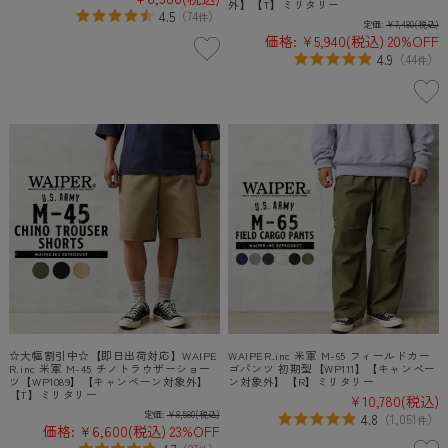
外】【T】ミリタリー
4.5
（
74
）
件
定価:
¥7,480
(税込)
価格:
¥5,940
(税込)
20%OFF
4.9
（
44
）
件
☆大幅割引中☆【即日出荷対応】WAIPE
WAIPER.inc 米軍 M-65 フィールドカー
R.inc 米軍 M-45 チノトラウザーショー
ゴパンツ 初期型【WP111】【キャンペー
ツ【WP1089】【キャンペーン対象外】
ン対象外】【R】ミリタリー
【T】ミリタリー
¥10,780
(税込)
定価:
¥8,580
(税込)
4.8
（
1,051
）
件
価格:
¥6,600
(税込)
23%OFF