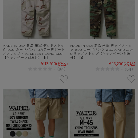
MADE IN USA 新品 米軍 デッドストッ
MADE IN USA 新品 米軍 デッドストッ
ク DCU カーゴパンツ 3カラーデザート
ク BDU カーゴパンツ WOODLAND CAM
ノンリップ / 3C DESERT CAMO BDU
O リップストップ【キャンペーン対象
【キャンペーン対象外】【I】
外】【I】
¥13,200
(税込)
¥13,200
(税込)
-
-
（
0
）
（
0
）
件
件