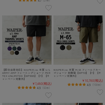
4.7
（
27
）
件
【即日出荷対応】WAIPER.inc 米軍 U.S.
WAIPER.inc 米軍 M-65 フィールドカー
ARMY AMP トレーニングショーツ PER
ゴショーツ 初期型【WP112】【T】【キ
TEX UNLIMITED【WP1085】【T】【キ
ャンペーン対象外】
ャンペーン対象外】
¥10,780
(税込)
¥7,480
(税込)
4.9
（
158
）
件
4.9
（
63
）
件