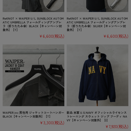
ReKNOT × WAIPER U/L SUNBLOCK AUTOM
ReKNOT × WAIPER U/L SUNBLOCK AUTOM
ATIC UMBRELLA フォールディングアンブレ
ATIC UMBRELLA フォールディングアンブレ
ラ（折りたたみ傘）BLACK【キャンペーン対
ラ（折りたたみ傘）SILVER【キャンペーン対
象外】【T】
象外】【T】
¥6,600
(税込)
¥6,600
(税込)
WAIPER.inc 男性用 ジャケットコートハンガー
新品 米軍 U.S.NAVY オフィシャルライセンス
BLACK【キャンペーン対象外】【T】
トレーニング スウェット ジップ フーディ NA
VY【キャンペーン対象外】【I】
¥3,300
(税込)
¥7,920
(税込)