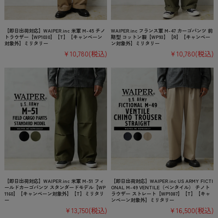
【即日出荷対応】WAIPER.inc 米軍 M-45 チノ
WAIPER.inc フランス軍 M-47 カーゴパンツ 前
トラウザー【WP1030】【T】【キャンペーン
期型 コットン製【WP93】【R】【キャンペー
対象外】ミリタリー
ン対象外】ミリタリー
¥10,780
(税込)
¥10,780
(税込)
【即日出荷対応】WAIPER.inc 米軍 M-51 フィ
【即日出荷対応】WAIPER.inc US ARMY FICTI
ールドカーゴパンツ スタンダードモデル【WP
ONAL M-49 VENTILE（ベンタイル） チノト
1160】【キャンペーン対象外】【T】ミリタリ
ラウザー ストレート【WP1087】【T】【キャ
ー
ンペーン対象外】ミリタリー
¥13,750
(税込)
¥16,500
(税込)