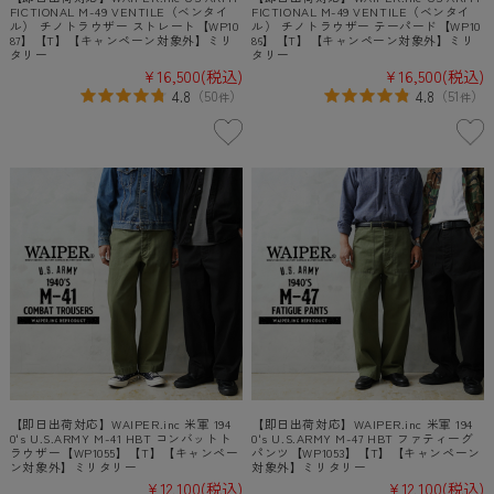
FICTIONAL M-49 VENTILE（ベンタイ
FICTIONAL M-49 VENTILE（ベンタイ
ル） チノトラウザー ストレート【WP10
ル） チノトラウザー テーパード【WP10
87】【T】【キャンペーン対象外】ミリ
86】【T】【キャンペーン対象外】ミリ
タリー
タリー
¥16,500
(税込)
¥16,500
(税込)
4.8
4.8
（
50
）
（
51
）
件
件
【即日出荷対応】WAIPER.inc 米軍 194
【即日出荷対応】WAIPER.inc 米軍 194
0's U.S.ARMY M-41 HBT コンバットト
0's U.S.ARMY M-47 HBT ファティーグ
ラウザー【WP1055】【T】【キャンペー
パンツ【WP1053】【T】【キャンペーン
ン対象外】ミリタリー
対象外】ミリタリー
¥12,100
(税込)
¥12,100
(税込)