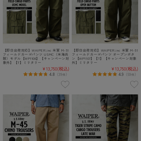
【即日出荷対応】WAIPER.inc 米軍 M-51
【即日出荷対応】WAIPER.inc 米軍 M-51
フィールドカーゴパンツ USMC（米海兵
フィールドカーゴパンツ オープンボタ
隊）モデル【WP1108】【キャンペーン対
ン【WP1107】【T】【キャンペーン対象
象外】【T】ミリタリー
外】ミリタリー
¥13,750
(税込)
¥13,750
(税込)
4.8
4.9
（
39
）
（
59
）
件
件