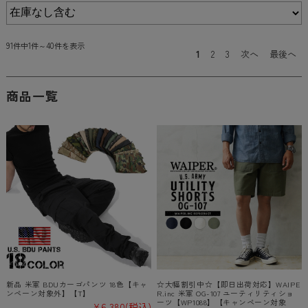
91件中1件～40件を表示
1
2
3
次へ
最後へ
商品一覧
新品 米軍 BDUカーゴパンツ 18色【キャ
☆大幅割引中☆【即日出荷対応】WAIPE
ンペーン対象外】【T】
R.inc 米軍 OG-107 ユーティリティショ
ーツ【WP1088】【キャンペーン対象
¥6,380
(税込)