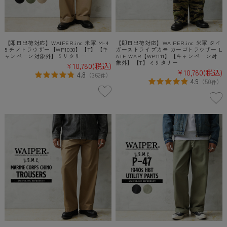
【即日出荷対応】WAIPER.inc 米軍 M-4
【即日出荷対応】WAIPER.inc 米軍 タイ
5 チノトラウザー【WP1030】【T】【キ
ガーストライプカモ カーゴトラウザー L
ャンペーン対象外】ミリタリー
ATE WAR【WP1111】【キャンペーン対
象外】【T】ミリタリー
¥10,780
(税込)
¥10,780
(税込)
4.8
（
362
）
件
4.9
（
50
）
件