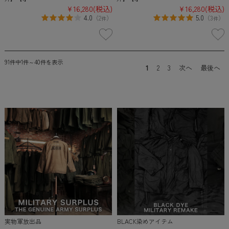
¥16,280
(税込)
¥16,280
(税込)
4.0
5.0
（
2
）
（
3
）
件
件
91件中1件～40件を表示
1
2
3
次へ
最後へ
実物軍放出品
BLACK染めアイテム