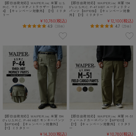
【即日出荷対応】WAIPER.inc 米軍 U.S.
【即日出荷対応】WAIPER.inc 米軍 194
M.C. マリンコチノトラウザー【WP113
0's U.S.M.C. P-47 HBT ユーティリティ
4】【キャンペーン対象外】【T】ミリタ
パンツ【WP1058】【キャンペーン対象
リー
外】【T】ミリタリー
¥10,780
(税込)
¥12,100
(税込)
4.9
4.7
（
38
）
（
29
）
件
件
【即日出荷対応】WAIPER.inc 米軍 194
【即日出荷対応】WAIPER.inc 米軍 M-51
0's U.S.M.C. P-44 HBT モンキーパンツ
フィールドカーゴパンツ【WP1013】
【WP1049】【キャンペーン対象外】
【T】【キャンペーン対象外】ミリタリ
【T】ミリタリー
ー
¥14,300
(税込)
¥10,780
(税込)