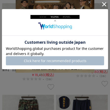
MADE IN USA 新品 米軍 デッドストッ
TRU SPEC製 USED BDU WOODLAND C
ク 1980～90年代 BDU カーゴパンツ COT
AMO リップストップ カーゴパンツ【キ
TON100% BLACK染め【キャンペーン対
ャンペーン対象外】【I】 古着
象外】【I】
¥7,480
(税込)
¥18,480
(税込)
-
（
0
）
件
-
（
0
）
件