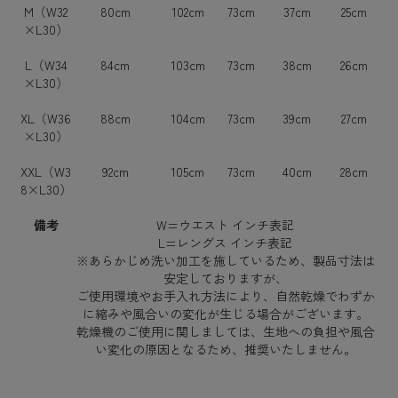
M（W32
80cm
102cm
73cm
37cm
25cm
×L30）
L（W34
84cm
103cm
73cm
38cm
26cm
×L30）
XL（W36
88cm
104cm
73cm
39cm
27cm
×L30）
XXL（W3
92cm
105cm
73cm
40cm
28cm
8×L30）
備考
W=ウエスト インチ表記
L=レングス インチ表記
※あらかじめ洗い加工を施しているため、製品寸法は
安定しておりますが、
ご使用環境やお手入れ方法により、自然乾燥でわずか
に縮みや風合いの変化が生じる場合がございます。
乾燥機のご使用に関しましては、生地への負担や風合
い変化の原因となるため、推奨いたしません。