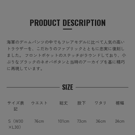
PRODUCT DESCRIPTION
海軍のデニムパンツの中でもフレアモデルに比べて人気の高い
トラウザーを、こだわりのファブリックとともに忠実に復刻し
ました。 フロントポケットのステッチがラウンドしており、小
ぶりなブラックのネオバボタンと当時のアーカイブを基に精巧
に再現しています。
SIZE
サイズ表
ウエスト
総丈
股下
ワタリ
裾幅
記
S（W30
76cm
101cm
73cm
36cm
24cm
×L30）