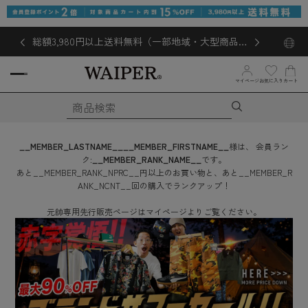
総額3,980円以上送料無料（一部地域・大型商品対
象外あり）
マイページ
お気に入り
カート
__MEMBER_LASTNAME__
__MEMBER_FIRSTNAME__
様は、
会員ラン
ク:
__MEMBER_RANK_NAME__
です。
あと
__MEMBER_RANK_NPRC__
円
以上のお買い物と、あと
__MEMBER_R
ANK_NCNT__
回
の購入でランクアップ！
元帥専用先行販売ページはマイページよりご覧ください。