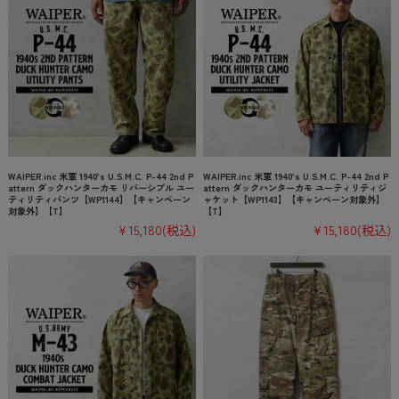
WAIPER.inc 米軍 1940’s U.S.M.C. P-44 2nd P
WAIPER.inc 米軍 1940’s U.S.M.C. P-44 2nd P
attern ダックハンターカモ リバーシブル ユー
attern ダックハンターカモ ユーティリティジ
ティリティパンツ【WP1144】【キャンペーン
ャケット【WP1143】【キャンペーン対象外】
対象外】【T】
【T】
¥15,180
(税込)
¥15,180
(税込)