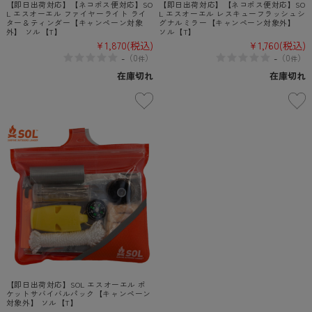
【即日出荷対応】【ネコポス便対応】SO
【即日出荷対応】【ネコポス便対応】SO
L エスオーエル ファイヤーライト ライ
L エスオーエル レスキューフラッシュシ
ター＆ティンダー【キャンペーン対象
グナルミラー【キャンペーン対象外】
外】 ソル【T】
ソル【T】
¥1,870
(税込)
¥1,760
(税込)
-
-
（
0
）
（
0
）
件
件
在庫切れ
在庫切れ
【即日出荷対応】SOL エスオーエル ポ
ケットサバイバルパック【キャンペーン
対象外】 ソル【T】