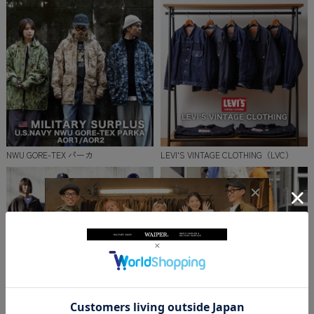
NWU GORE-TEX パーカ
LEVI'S VINTAGE CLOTHING（LVC）