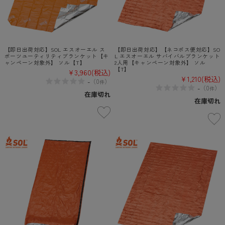
【即日出荷対応】SOL エスオーエル ス
【即日出荷対応】【ネコポス便対応】SO
ポーツユーティリティブランケット【キ
L エスオーエル サバイバルブランケット
ャンペーン対象外】 ソル【T】
2人用【キャンペーン対象外】 ソル
【T】
¥3,960
(税込)
¥1,210
(税込)
-
（
0
）
件
-
（
0
）
件
在庫切れ
在庫切れ