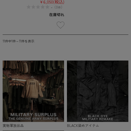
¥6,050
(税込)
-
（
0
）
件
在庫切れ
11件中1件～11件を表示
実物軍放出品
BLACK染めアイテム