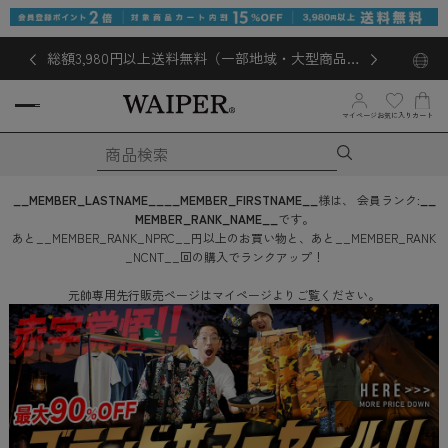
総額3,980円以上送料無料（一部地域・大型商品対
象外あり）
お気に入り
マイページ
カート
__MEMBER_LASTNAME__
__MEMBER_FIRSTNAME__
様は、
会員ランク:
__
MEMBER_RANK_NAME__
です。
あと
__MEMBER_RANK_NPRC__
円
以上のお買い物と、あと
__MEMBER_RANK
_NCNT__
回
の購入でランクアップ！
元帥専用先行販売ページはマイページよりご覧ください。