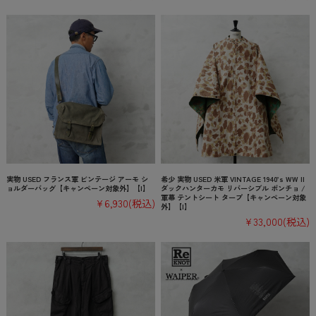
実物 USED フランス軍 ビンテージ アーモ シ
希少 実物 USED 米軍 VINTAGE 1940’s WW II
ョルダーバッグ【キャンペーン対象外】【I】
ダックハンターカモ リバーシブル ポンチョ /
軍幕 テントシート タープ【キャンペーン対象
¥6,930
(税込)
外】【I】
¥33,000
(税込)