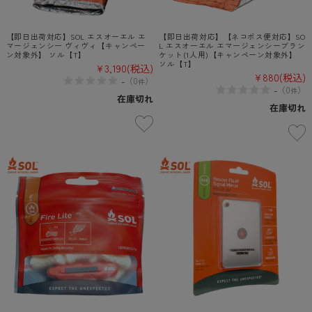
【即日出荷対応】SOL エスオーエル エ
【即日出荷対応】【ネコポス便対応】SO
マージェンシー ヴィヴィ【キャンペー
L エスオーエル エマージェンシーブラン
ン対象外】 ソル【T】
ケット(1人用)【キャンペーン対象外】
ソル【T】
¥3,190
(税込)
¥880
(税込)
-
（
0
）
件
-
（
0
）
件
在庫切れ
在庫切れ