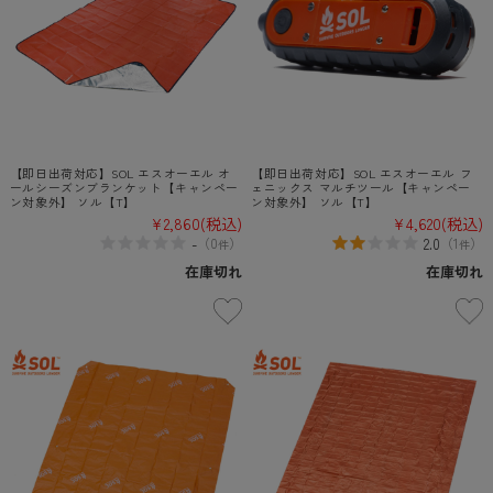
【即日出荷対応】SOL エスオーエル オ
【即日出荷対応】SOL エスオーエル フ
ールシーズンブランケット【キャンペー
ェニックス マルチツール【キャンペー
ン対象外】 ソル【T】
ン対象外】 ソル【T】
¥2,860
(税込)
¥4,620
(税込)
-
2.0
（
0
）
（
1
）
件
件
在庫切れ
在庫切れ