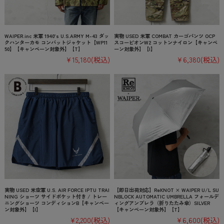
WAIPER.inc 米軍 1940’s U.S.ARMY M-43 ダッ
実物 USED 米軍 COMBAT カーゴパンツ OCP
クハンターカモ コンバットジャケット【WP11
スコーピオンW2 コットンナイロン【キャンペ
50】【キャンペーン対象外】【T】
ーン対象外】【I】
¥15,180
(税込)
¥6,380
(税込)
実物 USED 米空軍 U.S. AIR FORCE IPTU TRAI
【即日出荷対応】ReKNOT × WAIPER U/L SU
NING ショーツ サイドポケット付き / トレー
NBLOCK AUTOMATIC UMBRELLA フォールデ
ニングショーツ コンディションB【キャンペー
ィングアンブレラ（折りたたみ傘）SILVER
ン対象外】【I】
【キャンペーン対象外】【T】
¥2,200
(税込)
¥6,600
(税込)