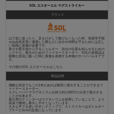
SOL エスオーエル マグストライカー
ブランド
山で道に迷ったり、足をけがして動けなくなった時、地震等予期
せぬ自然災害に遭遇した際などに自分や仲間を守るためには正し
い知識と装備が必要です。
寒さや悪天候から守るシェルター、自分の位置を知らせるための
シグナル、着火のためのファイヤースターター、SOLの各製品は
困難な状況に陥った時に真価を発揮する本物のサバイバルギアで
す。
その他の
SOL エスオーエル
はこちら
商品説明
過酷な状況でもこの1本があれば確実に着火することができるフ
ァイヤースターター。
スクレーパーでマグネシウムを削り約3,000℃の火花で着火する
ことが出来ます。
着火用のティンダーはマグネシウムを採用していることで、より
高温で燃焼し着火しやすくなっています。
大きな手でも使いやすいグリップで、ストライカーはボトルオー
プナーと5cmの定規になっています。