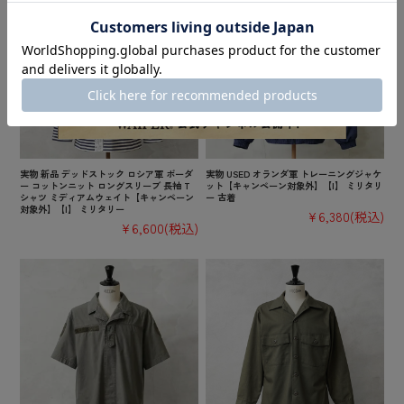
実物 新品 デッドストック ロシア軍 ボーダ
実物 USED オランダ軍 トレーニングジャケ
ー コットンニット ロングスリーブ 長袖 T
ット【キャンペーン対象外】【I】 ミリタリ
シャツ ミディアムウェイト【キャンペーン
ー 古着
対象外】【I】 ミリタリー
¥6,380
(税込)
¥6,600
(税込)