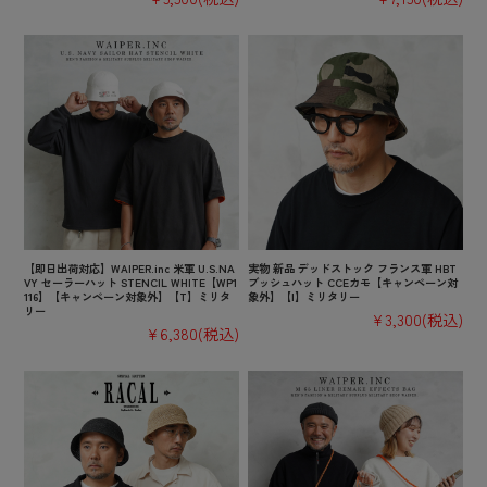
【即日出荷対応】WAIPER.inc 米軍 U.S.NA
実物 新品 デッドストック フランス軍 HBT
VY セーラーハット STENCIL WHITE【WP1
ブッシュハット CCEカモ【キャンペーン対
116】【キャンペーン対象外】【T】ミリタ
象外】【I】ミリタリー
リー
¥3,300
(税込)
¥6,380
(税込)