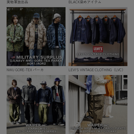
実物軍放出品
BLACK染めアイテム
NWU GORE-TEX パーカ
LEVI'S VINTAGE CLOTHING（LVC）