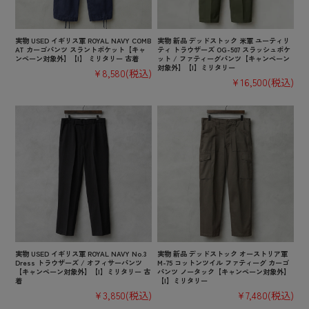
実物 USED イギリス軍 ROYAL NAVY COMB
実物 新品 デッドストック 米軍 ユーティリ
AT カーゴパンツ スラントポケット【キャ
ティ トラウザーズ OG-507 スラッシュポケ
ンペーン対象外】【I】 ミリタリー 古着
ット / ファティーグパンツ【キャンペーン
対象外】【I】ミリタリー
¥8,580
(税込)
¥16,500
(税込)
実物 USED イギリス軍 ROYAL NAVY No.3
実物 新品 デッドストック オーストリア軍
Dress トラウザーズ / オフィサーパンツ
M-75 コットンツイル ファティーグ カーゴ
【キャンペーン対象外】【I】ミリタリー 古
パンツ ノータック【キャンペーン対象外】
着
【I】ミリタリー
¥3,850
(税込)
¥7,480
(税込)