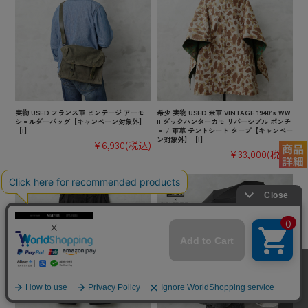
実物 USED フランス軍 ビンテージ アーモ
希少 実物 USED 米軍 VINTAGE 1940’s WW
ショルダーバッグ【キャンペーン対象外】
II ダックハンターカモ リバーシブル ポンチ
【I】
ョ / 軍幕 テントシート タープ【キャンペー
ン対象外】【I】
¥6,930
(税込)
¥33,000
(税込)