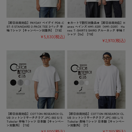
【即日出荷対応】PAYDAY ペイデイ PD8-C
★カートで割引対象品★【即日出荷対応】H
ST-5 STANDARD 2-PACK TEE 2パック 半
anes ヘインズ HM1-X201（HM1-D201） Ha
袖 Tシャツ【キャンペーン対象外】【TB】
nes T-SHIRTS SHIRO クルーネック 半袖 T
シャツ【Sx】【TB】
¥5,830
(税込)
¥2,970
(税込)
【即日出荷対応】COTTON RESEARCH CL
【即日出荷対応】COTTON RESEARCH CL
UB コットンリサーチクラブ JPC-002 S/S
UB コットンリサーチクラブ JPC-003 L/S
Tubular 半袖 Tシャツ 日本製【キャンペー
Tubular 長袖 Tシャツ 日本製【キャンペー
ン対象外】【TB】
ン対象外】【T】
¥5,500
(税込)
¥7,150
(税込)