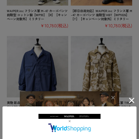
WAIPER.inc フランス軍 M-47 カーゴパンツ
【即日出荷対応】WAIPER.inc フランス軍 M
前期型 コットン製【WP93】【R】【キャン
-47 カーゴパンツ 後期型 HBT【WP1026】
ペーン対象外】ミリタリー
【T】【キャンペーン対象外】ミリタリー
¥10,780
(税込)
¥10,780
(税込)
実物 新品 デッドストック 米軍 U.S. COAST
実物 新品 デッドストック イギリス軍 TROP
GUARD ODU オペレーション ジャケット /
ICAL COMBAT ジャケット デザートDPMカ
USCG【キャンペーン対象外】【I】ミリタ
モ【キャンペーン対象外】【I】ミリタリー
リー
¥3,850
(税込)
¥6,380
(税込)