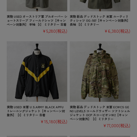
実物 USED オーストリア軍 プルオーバー シ
実物 新品 デッドストック 米軍 ユーティリ
ョートスリーブ フィールドシャツ【キャン
ティシャツ OG-507【キャンペーン対象外】
ペーン対象外】 半袖 【I】 ミリタリー 古着
長袖 【I】ミリタリー
¥5,280
(税込)
¥6,380
(税込)
実物 USED 米軍 U.S.ARMY BLACK APFU
実物 新品 デッドストック 米軍 ECWCS GE
トレーニングジャケット【キャンペーン対
N3 LEVEL5 コールドウェザー ソフトシェル
象外】【I】ミリタリー 古着
ジャケット OCP スコーピオンW2【キャン
ペーン対象外】【I】ミリタリー
¥15,180
(税込)
¥77,000
(税込)