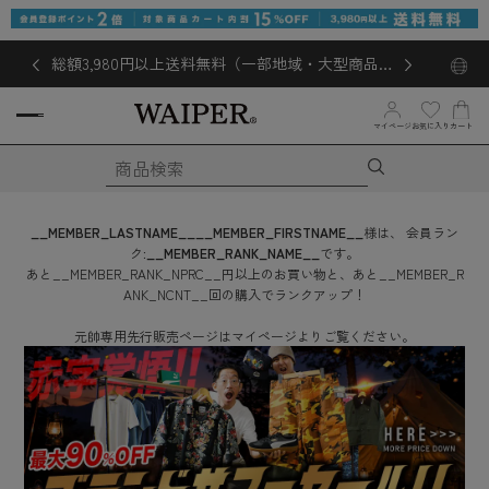
総額3,980円以上送料無料（一部地域・大型商品対
象外あり）
お気に入り
マイページ
カート
__MEMBER_LASTNAME__
__MEMBER_FIRSTNAME__
様は、
会員ラン
ク:
__MEMBER_RANK_NAME__
です。
あと
__MEMBER_RANK_NPRC__
円
以上のお買い物と、あと
__MEMBER_R
ANK_NCNT__
回
の購入でランクアップ！
元帥専用先行販売ページはマイページよりご覧ください。