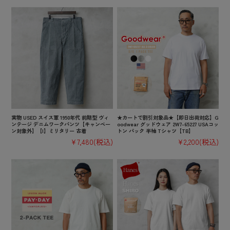
実物 USED スイス軍 1950年代 前期型 ヴィ
★カートで割引対象品★【即日出荷対応】G
ンテージ デニムワークパンツ【キャンペー
oodwear グッドウェア 2W7-65227 USAコッ
ン対象外】【I】ミリタリー 古着
トン パック 半袖 Tシャツ【TB】
¥7,480
(税込)
¥2,200
(税込)