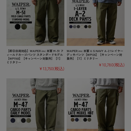
【即日出荷対応】WAIPER.inc 米軍 M-51 フ
WAIPER.inc 米軍 U.S.NAVY A-2 1レイヤー
ィールドカーゴパンツ スタンダードモデル
デッキパンツ【WP126】【キャンペーン対
【WP1160】【キャンペーン対象外】【T】
象外】【T】ミリタリー
ミリタリー
¥10,780
(税込)
¥13,750
(税込)