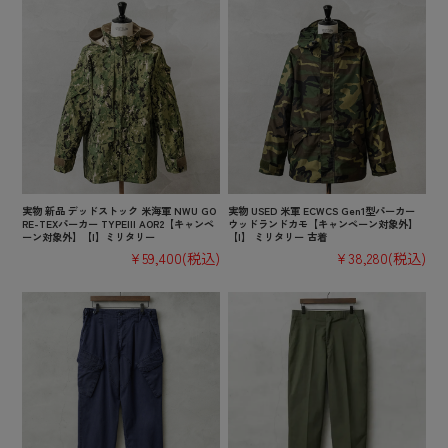
実物 新品 デッドストック 米海軍 NWU GO
実物 USED 米軍 ECWCS Gen1型パーカー
RE-TEXパーカー TYPEIII AOR2【キャンペ
ウッドランドカモ【キャンペーン対象外】
ーン対象外】【I】ミリタリー
【I】 ミリタリー 古着
¥59,400
(税込)
¥38,280
(税込)