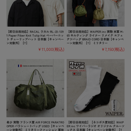
【即日出荷対応】RACAL ラカル RL-23-129
【即日出荷対応】WAIPER.inc 実物 米軍 M-
1 Paper Fiber Knit Tulip Hat ペーパーニッ
65 キルティング ライナー リメイク エフェ
ト チューリップハット 日本製【キャンペー
クツバッグ BRAID CORD 日本製【キャンペ
ン対象外】【T】
ーン対象外】【T】 ミリタリー
¥11,000
(税込)
¥7,150
(税込)
希少 実物 フランス軍 AIR FORCE PARATRO
【即日出荷対応】【ネコポス便対応】WAIP
OPER パラシュートバッグ USED【キャンペ
ER.inc ワイパーラジオ オリジナル クルーソ
ーン対象外】 ミリタリーファッション 軍放
ックス 日本製【キャンペーン対象外】【T