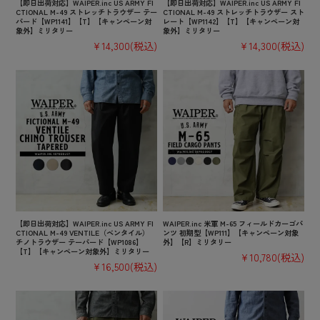
【即日出荷対応】WAIPER.inc US ARMY FI
【即日出荷対応】WAIPER.inc US ARMY FI
CTIONAL M-49 ストレッチトラウザー テー
CTIONAL M-49 ストレッチトラウザー スト
パード【WP1141】【T】【キャンペーン対
レート【WP1142】【T】【キャンペーン対
象外】ミリタリー
象外】ミリタリー
¥14,300
(税込)
¥14,300
(税込)
【即日出荷対応】WAIPER.inc US ARMY FI
WAIPER.inc 米軍 M-65 フィールドカーゴパ
CTIONAL M-49 VENTILE（ベンタイル）
ンツ 初期型【WP111】【キャンペーン対象
チノトラウザー テーパード【WP1086】
外】【R】ミリタリー
【T】【キャンペーン対象外】ミリタリー
¥10,780
(税込)
¥16,500
(税込)