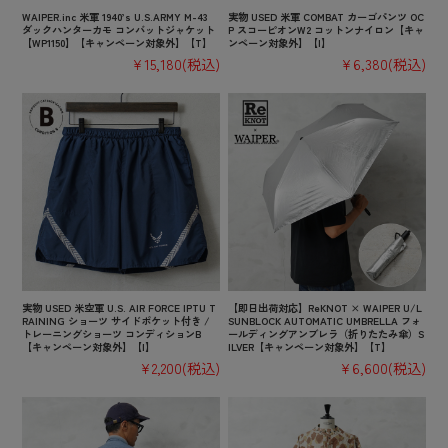
WAIPER.inc 米軍 1940’s U.S.ARMY M-43
実物 USED 米軍 COMBAT カーゴパンツ OC
ダックハンターカモ コンバットジャケット
P スコーピオンW2 コットンナイロン【キャ
【WP1150】【キャンペーン対象外】【T】
ンペーン対象外】【I】
¥15,180
(税込)
¥6,380
(税込)
実物 USED 米空軍 U.S. AIR FORCE IPTU T
【即日出荷対応】ReKNOT × WAIPER U/L
RAINING ショーツ サイドポケット付き /
SUNBLOCK AUTOMATIC UMBRELLA フォ
トレーニングショーツ コンディションB
ールディングアンブレラ（折りたたみ傘）S
【キャンペーン対象外】【I】
ILVER【キャンペーン対象外】【T】
¥2,200
(税込)
¥6,600
(税込)