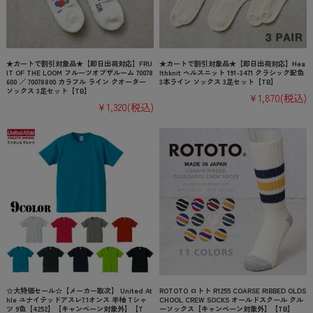
★カートで割引対象品★【即日出荷対応】FRU
★カートで割引対象品★【即日出荷対応】Hea
IT OF THE LOOM フルーツオブザルーム 70078
lthknit ヘルスニット 191-3471 クラシック配色
600 ／ 70078800 カラフル ライン クオーター
3本ライン ソックス 3足セット【TB】
ソックス 3足セット【TB】
¥1,870
(税込)
¥1,320
(税込)
☆大特価セール☆【メーカー取次】 United At
ROTOTO ロトト R1255 COARSE RIBBED OLDS
hle ユナイテッドアスレ7.1オンス 半袖 Tシャ
CHOOL CREW SOCKS オールドスクール クル
ツ 9色【4252】【キャンペーン対象外】【T
ーソックス【キャンペーン対象外】【TB】