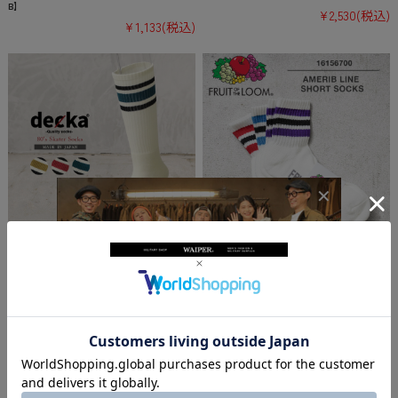
B】
¥2,530
(税込)
¥1,133
(税込)
★カートで割引対象品★【即日出荷対応】DEC
★カートで割引対象品★FRUIT OF THE LOOM
KA デカ 80's Skater Socks スケーターソック
フルーツオブザルーム 16156700 アメリブ ライ
ス 日本製【TB】
ン ショート ソックス 3足セット【TB】
¥1,980
(税込)
¥1,320
(税込)