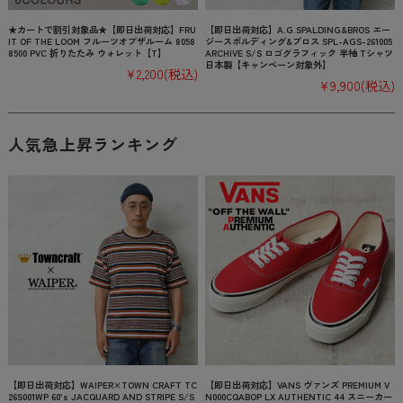
★カートで割引対象品★【即日出荷対応】FRU
【即日出荷対応】A.G.SPALDING&BROS エー
IT OF THE LOOM フルーツオブザルーム 8058
ジースポルディング&ブロス SPL-AGS-261005
8500 PVC 折りたたみ ウォレット【T】
ARCHIVE S/S ロゴグラフィック 半袖 Tシャツ
日本製【キャンペーン対象外】
¥2,200
(税込)
¥9,900
(税込)
人気急上昇ランキング
【即日出荷対応】WAIPER×TOWN CRAFT TC
【即日出荷対応】VANS ヴァンズ PREMIUM V
26S001WP 60’s JACQUARD AND STRIPE S/S
N000CQABOP LX AUTHENTIC 44 スニーカー