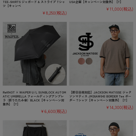
TEE-SHIRTS ジャガード & ストライプ Tシャ
USA企画【キャンペーン対象外】【T】
ツ【キャンペ
¥11,000
(税込)
¥8,250
(税込)
ReKNOT × WAIPER U/L SUNBLOCK AUTOM
【即日出荷対応】JACKSON MATISSE ジャク
ATIC UMBRELLA フォールディングアンブレ
ソンマティス JM26AW043 BORDER Tee ボー
ラ（折りたたみ傘）BLACK【キャンペーン対
ダー Tシャツ【キャンペーン対象外】【T】
象外】【T】
¥14,300
(税込)
¥6,600
(税込)