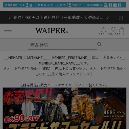
総額3,980円以上送料無料（一部地域・大型商品対
象外あり）
マイページ
お気に入り
カート
__MEMBER_LASTNAME__
__MEMBER_FIRSTNAME__
様は、
会員ランク:
__
MEMBER_RANK_NAME__
です。
あと
__MEMBER_RANK_NPRC__
円
以上のお買い物と、あと
__MEMBER_RANK
_NCNT__
回
の購入でランクアップ！
元帥専用先行販売ページはマイページよりご覧ください。