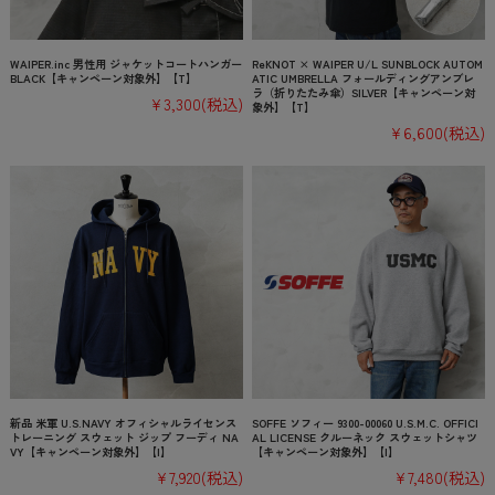
WAIPER.inc 男性用 ジャケットコートハンガー
ReKNOT × WAIPER U/L SUNBLOCK AUTOM
BLACK【キャンペーン対象外】【T】
ATIC UMBRELLA フォールディングアンブレ
ラ（折りたたみ傘）SILVER【キャンペーン対
¥3,300
(税込)
象外】【T】
¥6,600
(税込)
新品 米軍 U.S.NAVY オフィシャルライセンス
SOFFE ソフィー 9300-00060 U.S.M.C. OFFICI
トレーニング スウェット ジップ フーディ NA
AL LICENSE クルーネック スウェットシャツ
VY【キャンペーン対象外】【I】
【キャンペーン対象外】【I】
¥7,920
(税込)
¥7,480
(税込)