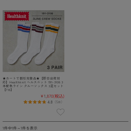
★カートで割引対象品★【即日出荷対
応】Healthknit ヘルスニット 191-3108 3
本配色ライン クルーソックス 3足セット
【TB】
¥1,870
(税込)
4.8
（
5
）
件
1件中1件～1件を表示