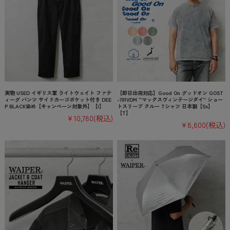
実物 USED イギリス軍 ライトウェイト ファテ
【即日出荷対応】Good On グッドオン GOST
ィーグ パンツ サイドカーゴポケット付き DEE
-701VDM “マックスヴィンテージダイ” ショー
P BLACK染め【キャンペーン対象外】【I】
トスリーブ クルー Tシャツ 日本製【Sx】
【T】
¥10,780
(税込)
¥8,800
(税込)