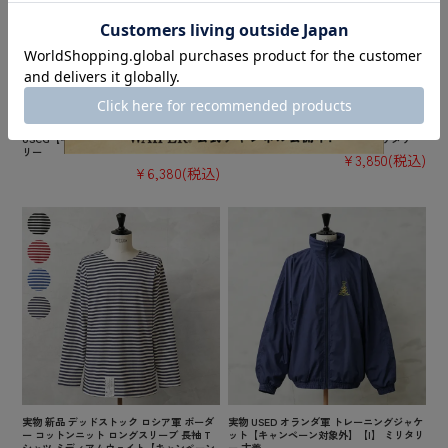
実物 新品 デッドストック 米軍 U.S. COAST
実物 新品 デッドストック イギリス軍 TROP
GUARD ODU オペレーション ジャケット /
ICAL COMBAT ジャケット デザートDPMカ
USCG【キャンペーン対象外】【I】ミリタ
モ【キャンペーン対象外】【I】ミリタリー
リー
¥3,850
(税込)
¥6,380
(税込)
実物 新品 デッドストック ロシア軍 ボーダ
実物 USED オランダ軍 トレーニングジャケ
ー コットンニット ロングスリーブ 長袖 T
ット【キャンペーン対象外】【I】 ミリタリ
シャツ ミディアムウェイト【キャンペーン
ー 古着