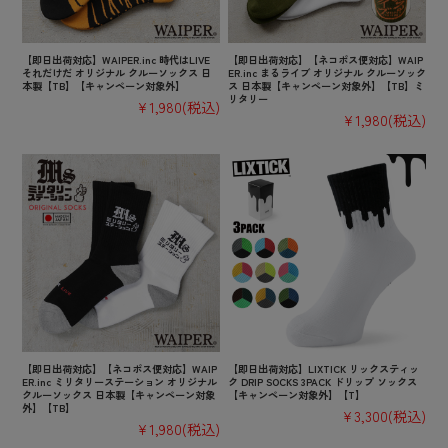
【即日出荷対応】WAIPER.inc 時代はLIVE
【即日出荷対応】【ネコポス便対応】WAIP
それだけだ オリジナル クルーソックス 日
ER.inc まるライブ オリジナル クルーソック
本製【TB】【キャンペーン対象外】
ス 日本製【キャンペーン対象外】【TB】ミ
リタリー
¥1,980
(税込)
¥1,980
(税込)
【即日出荷対応】【ネコポス便対応】WAIP
【即日出荷対応】LIXTICK リックスティッ
ER.inc ミリタリーステーション オリジナル
ク DRIP SOCKS 3PACK ドリップ ソックス
クルーソックス 日本製【キャンペーン対象
【キャンペーン対象外】【T】
外】【TB】
¥3,300
(税込)
¥1,980
(税込)