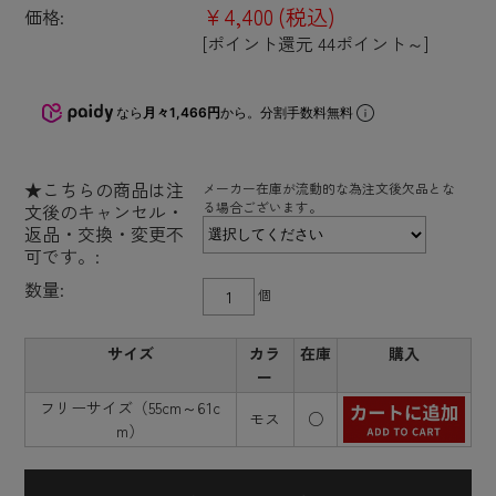
¥4,400
(税込)
価格:
[ポイント還元 44ポイント～]
なら
月々1,466円
から。分割手数料無料
★こちらの商品は注
メーカー在庫が流動的な為注文後欠品とな
る場合ございます。
文後のキャンセル・
返品・交換・変更不
可です。:
数量:
個
サイズ
カラ
在庫
購入
ー
フリーサイズ（55cm～61c
モス
○
m）