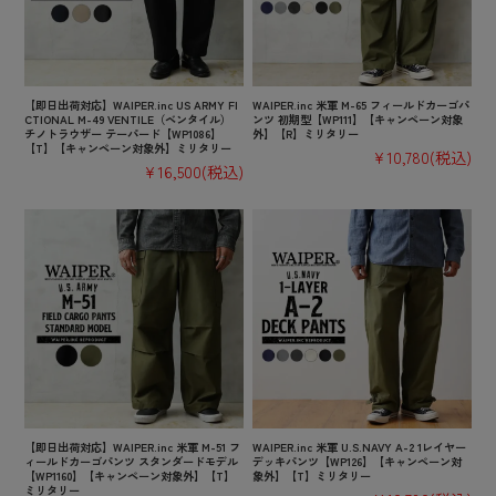
【即日出荷対応】WAIPER.inc US ARMY FI
WAIPER.inc 米軍 M-65 フィールドカーゴパ
CTIONAL M-49 VENTILE（ベンタイル）
ンツ 初期型【WP111】【キャンペーン対象
チノトラウザー テーパード【WP1086】
外】【R】ミリタリー
【T】【キャンペーン対象外】ミリタリー
¥10,780
(税込)
¥16,500
(税込)
【即日出荷対応】WAIPER.inc 米軍 M-51 フ
WAIPER.inc 米軍 U.S.NAVY A-2 1レイヤー
ィールドカーゴパンツ スタンダードモデル
デッキパンツ【WP126】【キャンペーン対
【WP1160】【キャンペーン対象外】【T】
象外】【T】ミリタリー
ミリタリー