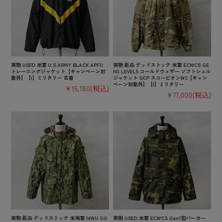
実物 USED 米軍 U.S.ARMY BLACK APFU
実物 新品 デッドストック 米軍 ECWCS GE
トレーニングジャケット【キャンペーン対
N3 LEVEL5 コールドウェザー ソフトシェル
象外】【I】ミリタリー 古着
ジャケット OCP スコーピオンW2【キャン
ペーン対象外】【I】ミリタリー
¥15,180
(税込)
¥77,000
(税込)
実物 新品 デッドストック 米海軍 NWU GO
実物 USED 米軍 ECWCS Gen1型パーカー