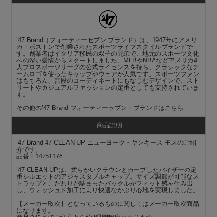
’47 Brand（フォーティーセブン ブランド）は、1947年にアメリ
カ・ボストンで創業されたスポーツライフスタイルブランドで
す。創業者はイタリア移民の双子の兄弟で、地元のスポーツ文化
への深い愛情からスタートしました。MLBやNBAなどアメリカ4
大プロスポーツリーグの公式ライセンスを持ち、クラシックなチ
ームロゴを使ったキャップやウェアが人気です。スポーツファン
はもちろん、普段のコーディネートにもなじむデザインで、スト
リートやカジュアルファッションの定番としても支持されていま
す。
その他の
’47 Brand フォーティーセブン・ブランド
はこちら
商品説明
’47 Brand 47 CLEAN UP ニューヨーク・ヤンキース モスのご紹
介です。
品番：14751178
’47 CLEAN UPは、柔らかいクラウンとカーブしたバイザーの定
番シルエットのアジャスタブルキャップ。サイズ調節が可能なス
トラップとこだわりが詰まったバックルがフィット感を生み出
し、ウォッシュド加工により快適なかぶり心地を実現しました。
【メーカー取次】となっているものに関してはメーカー取次商品
になります。