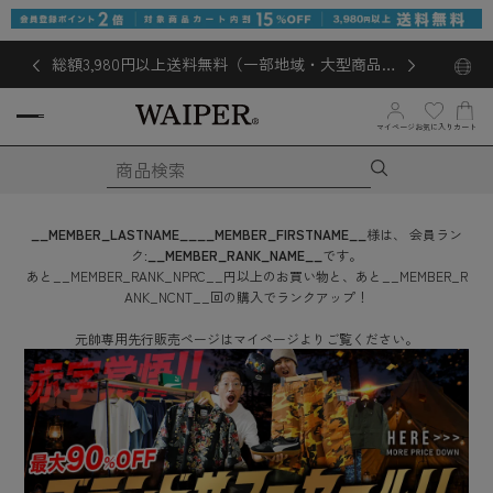
総額3,980円以上送料無料（一部地域・大型商品対
象外あり）
お気に入り
マイページ
カート
__MEMBER_LASTNAME__
__MEMBER_FIRSTNAME__
様は、
会員ラン
ク:
__MEMBER_RANK_NAME__
です。
あと
__MEMBER_RANK_NPRC__
円
以上のお買い物と、あと
__MEMBER_R
ANK_NCNT__
回
の購入でランクアップ！
元帥専用先行販売ページはマイページよりご覧ください。