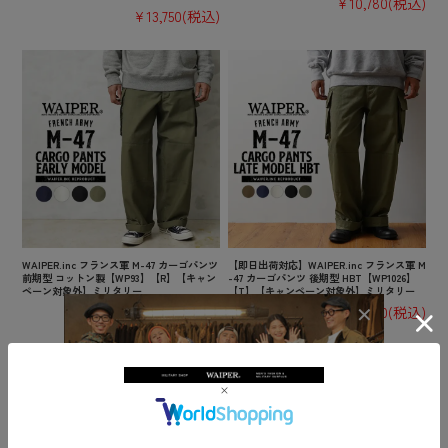
¥10,780
(税込)
¥13,750
(税込)
WAIPER.inc フランス軍 M-47 カーゴパンツ
【即日出荷対応】WAIPER.inc フランス軍 M
前期型 コットン製【WP93】【R】【キャン
-47 カーゴパンツ 後期型 HBT【WP1026】
ペーン対象外】ミリタリー
【T】【キャンペーン対象外】ミリタリー
¥10,780
(税込)
¥10,780
(税込)