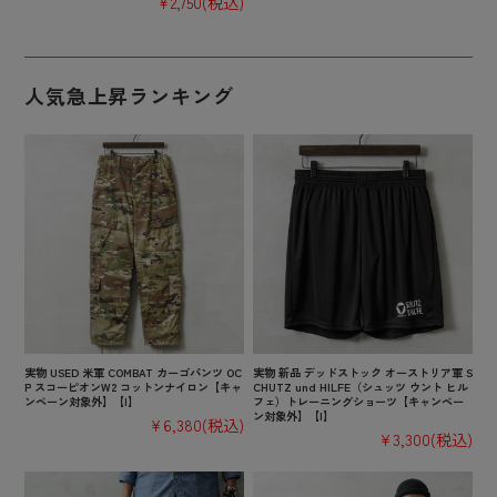
¥2,750
(税込)
人気急上昇ランキング
実物 USED 米軍 COMBAT カーゴパンツ OC
実物 新品 デッドストック オーストリア軍 S
P スコーピオンW2 コットンナイロン【キャ
CHUTZ und HILFE（シュッツ ウント ヒル
ンペーン対象外】【I】
フェ）トレーニングショーツ【キャンペー
ン対象外】【I】
¥6,380
(税込)
¥3,300
(税込)