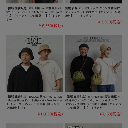
【即日出荷対応】WAIPER.inc 米軍 U.S.NA
実物 新品 デッドストック フランス軍 HBT
VY セーラーハット STENCIL WHITE【WP1
ブッシュハット CCEカモ【キャンペーン対
116】【キャンペーン対象外】【T】ミリタ
象外】【I】ミリタリー
リー
¥3,300
(税込)
¥6,380
(税込)
【即日出荷対応】RACAL ラカル RL-23-129
【即日出荷対応】WAIPER.inc 実物 米軍 M-
1 Paper Fiber Knit Tulip Hat ペーパーニッ
65 キルティング ライナー リメイク エフェ
ト チューリップハット 日本製【キャンペー
クツバッグ BRAID CORD 日本製【キャンペ
ン対象外】【T】
ーン対象外】【T】 ミリタリー
¥11,000
(税込)
¥7,150
(税込)