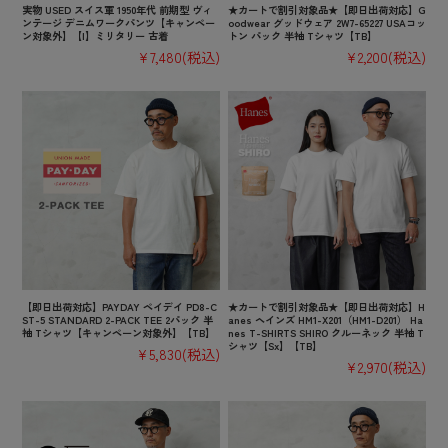
実物 USED スイス軍 1950年代 前期型 ヴィ
★カートで割引対象品★【即日出荷対応】G
ンテージ デニムワークパンツ【キャンペー
oodwear グッドウェア 2W7-65227 USAコッ
ン対象外】【I】ミリタリー 古着
トン パック 半袖 Tシャツ【TB】
¥7,480
(税込)
¥2,200
(税込)
【即日出荷対応】PAYDAY ペイデイ PD8-C
★カートで割引対象品★【即日出荷対応】H
ST-5 STANDARD 2-PACK TEE 2パック 半
anes ヘインズ HM1-X201（HM1-D201） Ha
袖 Tシャツ【キャンペーン対象外】【TB】
nes T-SHIRTS SHIRO クルーネック 半袖 T
シャツ【Sx】【TB】
¥5,830
(税込)
¥2,970
(税込)