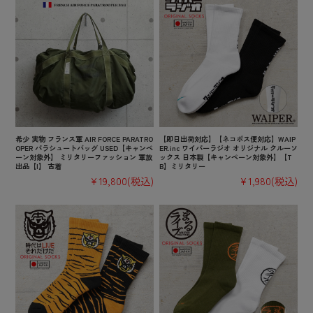
希少 実物 フランス軍 AIR FORCE PARATRO
【即日出荷対応】【ネコポス便対応】WAIP
OPER パラシュートバッグ USED【キャンペ
ER.inc ワイパーラジオ オリジナル クルーソ
ーン対象外】 ミリタリーファッション 軍放
ックス 日本製【キャンペーン対象外】【T
出品【I】 古着
B】ミリタリー
¥19,800
(税込)
¥1,980
(税込)