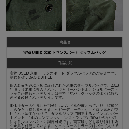
商品名
実物 USED 米軍 トランスポート ダッフルバッグ
商品説明
実物 USED 米軍 トランスポート ダッフルバッグのご紹介です。
制式名称：BAG DUFFEL
個人装備を運ぶために設計された米軍のダッフルバッグで、2013
年頃より米軍に導入された、キャリーハンドルとショルダースト
ラップが備わったデザインは手持ちやバックパックのように持ち
運べる改良されたデザインです。
IDホルダーの付属した部分にもハンドルが備わっており、縦横ど
ちらからも持ち運べます。ヘビーデューティなナイロン素材が使
用された堅牢な作りで、ダブルジップで開閉するメインコンパー
トメント、4本のコンプレッションストラップが荷物の少ない時
には多少コンパクトに調節可能です。南京錠などを取り付ける為
の金具も付属しています。ショルダーストラップはパッド入りで