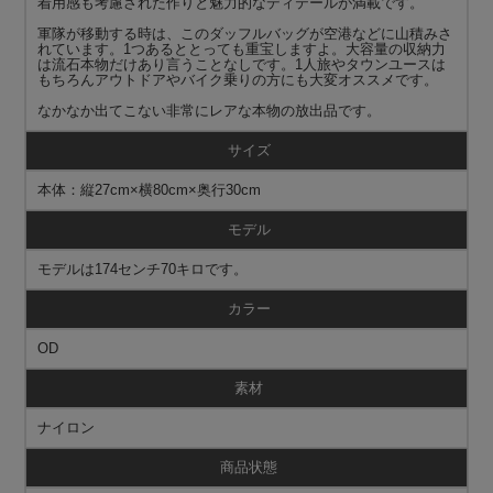
着用感も考慮された作りと魅力的なディテールが満載です。
軍隊が移動する時は、このダッフルバッグが空港などに山積みさ
れています。1つあるととっても重宝しますよ。大容量の収納力
は流石本物だけあり言うことなしです。1人旅やタウンユースは
もちろんアウトドアやバイク乗りの方にも大変オススメです。
なかなか出てこない非常にレアな本物の放出品です。
サイズ
本体：縦27cm×横80cm×奥行30cm
モデル
モデルは174センチ70キロです。
カラー
OD
素材
ナイロン
商品状態