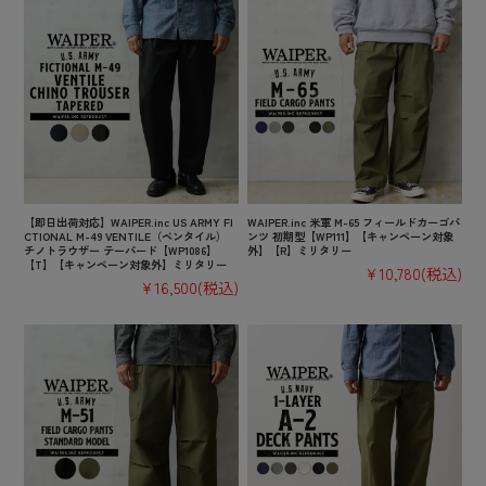
【即日出荷対応】WAIPER.inc US ARMY FI
WAIPER.inc 米軍 M-65 フィールドカーゴパ
CTIONAL M-49 VENTILE（ベンタイル）
ンツ 初期型【WP111】【キャンペーン対象
チノトラウザー テーパード【WP1086】
外】【R】ミリタリー
【T】【キャンペーン対象外】ミリタリー
¥10,780
(税込)
¥16,500
(税込)