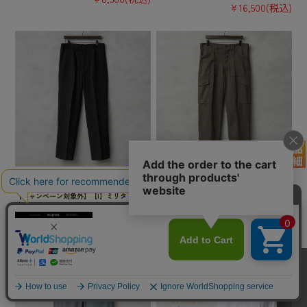
¥16,500
(税込)
実物 USED イギリス軍 ROYAL NAVY No.3
実物 新品 デッドストック オーストリア軍
Dress トラウザーズ / オフィサーパンツ
M-75 コットンツイル ファティーグ カーゴ
【キャンペーン対象外】【I】ミリタリー 古
パンツ ノータック【キャンペーン対象外】
着
【I】ミリタリー
¥3,850
(税込)
¥7,480
(税込)