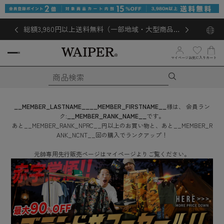
総額3,980円以上送料無料（一部地域・大型商品対
象外あり）
お気に入り
マイページ
カート
__MEMBER_LASTNAME__
__MEMBER_FIRSTNAME__
様は、
会員ラン
ク:
__MEMBER_RANK_NAME__
です。
あと
__MEMBER_RANK_NPRC__
円
以上のお買い物と、あと
__MEMBER_R
ANK_NCNT__
回
の購入でランクアップ！
元帥専用先行販売ページはマイページよりご覧ください。