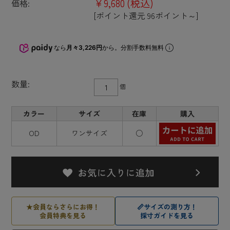
¥9,680
(税込)
価格:
[ポイント還元 96ポイント～]
なら
月々3,226円
から。分割手数料無料
数量:
個
カラー
サイズ
在庫
購入
OD
ワンサイズ
○
★
会員ならさらにお得！
📏
サイズの測り方！
会員特典を見る
採寸ガイドを見る