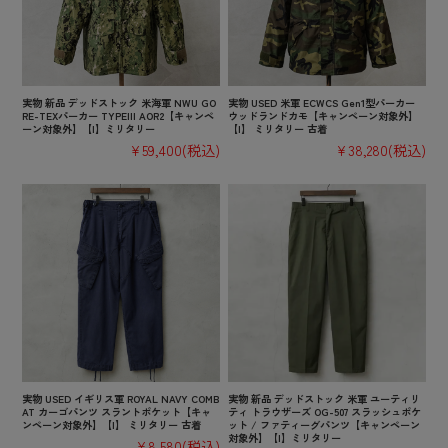
実物 新品 デッドストック 米海軍 NWU GO
実物 USED 米軍 ECWCS Gen1型パーカー
RE-TEXパーカー TYPEIII AOR2【キャンペ
ウッドランドカモ【キャンペーン対象外】
ーン対象外】【I】ミリタリー
【I】 ミリタリー 古着
¥59,400
(税込)
¥38,280
(税込)
実物 USED イギリス軍 ROYAL NAVY COMB
実物 新品 デッドストック 米軍 ユーティリ
AT カーゴパンツ スラントポケット【キャ
ティ トラウザーズ OG-507 スラッシュポケ
ンペーン対象外】【I】 ミリタリー 古着
ット / ファティーグパンツ【キャンペーン
対象外】【I】ミリタリー
¥8,580
(税込)