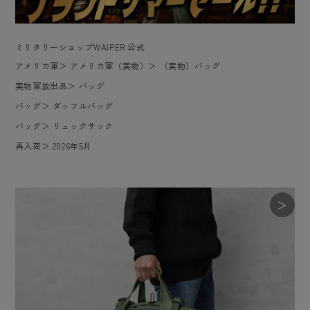
ミリタリーショップWAIPER 公式
アメリカ軍
＞
アメリカ軍（実物）
＞
（実物）バッグ
実物軍放出品
＞
バッグ
バッグ
＞
ダッフルバッグ
バッグ
＞
リュックサック
再入荷
＞
2026年5月
＞