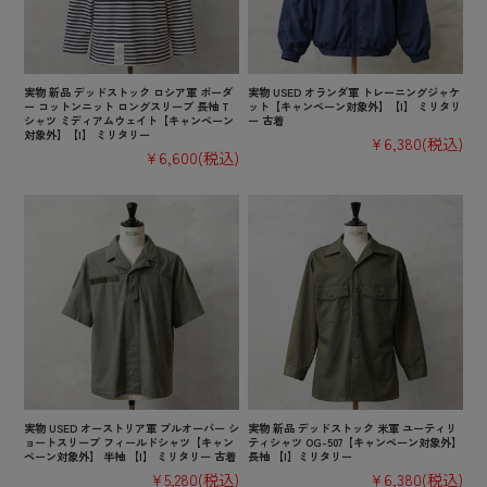
実物 新品 デッドストック ロシア軍 ボーダ
実物 USED オランダ軍 トレーニングジャケ
ー コットンニット ロングスリーブ 長袖 T
ット【キャンペーン対象外】【I】 ミリタリ
シャツ ミディアムウェイト【キャンペーン
ー 古着
対象外】【I】 ミリタリー
¥6,380
(税込)
¥6,600
(税込)
実物 USED オーストリア軍 プルオーバー シ
実物 新品 デッドストック 米軍 ユーティリ
ョートスリーブ フィールドシャツ【キャン
ティシャツ OG-507【キャンペーン対象外】
ペーン対象外】 半袖 【I】 ミリタリー 古着
長袖 【I】ミリタリー
¥5,280
(税込)
¥6,380
(税込)