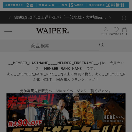
総額3,980円以上送料無料（一部地域・大型商品対
象外あり）
お気に入り
マイページ
カート
__MEMBER_LASTNAME__
__MEMBER_FIRSTNAME__
様は、
会員ラン
ク:
__MEMBER_RANK_NAME__
です。
あと
__MEMBER_RANK_NPRC__
円
以上のお買い物と、あと
__MEMBER_R
ANK_NCNT__
回
の購入でランクアップ！
元帥専用先行販売ページはマイページよりご覧ください。