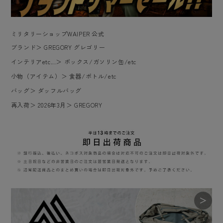
ミリタリーショップWAIPER 公式
ブランド
＞
GREGORY グレゴリー
インテリアetc...
＞
ボックス/ガソリン缶/etc
小物（アイテム）
＞
食器/ボトル/etc
バッグ
＞
ダッフルバッグ
再入荷
＞
2026年3月
＞
GREGORY
＞