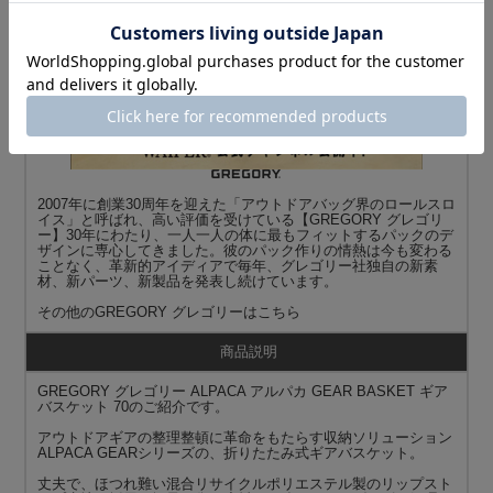
商品名
GREGORY グレゴリー
ALPACA アルパカ GEAR BASKET ギアバスケット 70
ブランド
2007年に創業30周年を迎えた「アウトドアバッグ界のロールスロ
イス」と呼ばれ、高い評価を受けている【GREGORY グレゴリ
ー】30年にわたり、一人一人の体に最もフィットするパックのデ
ザインに専心してきました。彼のパック作りの情熱は今も変わる
ことなく、革新的アイディアで毎年、グレゴリー社独自の新素
材、新パーツ、新製品を発表し続けています。
その他の
GREGORY グレゴリー
はこちら
商品説明
GREGORY グレゴリー ALPACA アルパカ GEAR BASKET ギア
バスケット 70のご紹介です。
アウトドアギアの整理整頓に革命をもたらす収納ソリューション
ALPACA GEARシリーズの、折りたたみ式ギアバスケット。
丈夫で、ほつれ難い混合リサイクルポリエステル製のリップスト