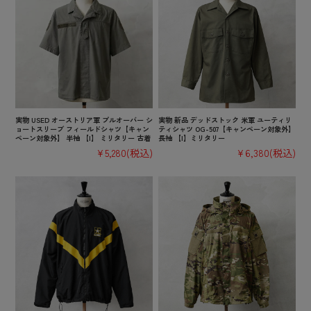
実物 USED オーストリア軍 プルオーバー シ
実物 新品 デッドストック 米軍 ユーティリ
ョートスリーブ フィールドシャツ【キャン
ティシャツ OG-507【キャンペーン対象外】
ペーン対象外】 半袖 【I】 ミリタリー 古着
長袖 【I】ミリタリー
¥5,280
(税込)
¥6,380
(税込)