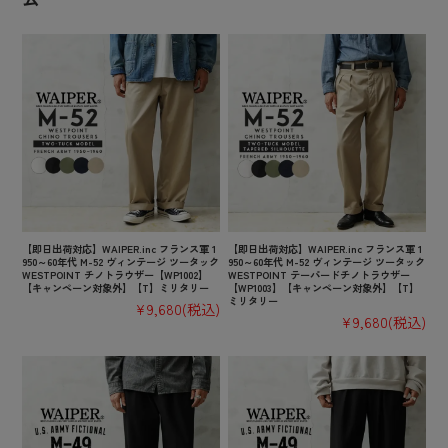
【即日出荷対応】WAIPER.inc フランス軍 1
【即日出荷対応】WAIPER.inc フランス軍 1
950～60年代 M-52 ヴィンテージ ツータック
950～60年代 M-52 ヴィンテージ ツータック
WESTPOINT チノトラウザー【WP1002】
WESTPOINT テーパードチノトラウザー
【キャンペーン対象外】【T】ミリタリー
【WP1003】【キャンペーン対象外】【T】
ミリタリー
¥9,680
(税込)
¥9,680
(税込)