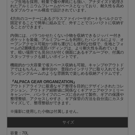
ップ生地を採用。軽量で傷や摩耗にも強い、アナダイズド処理さ
れたアルミニウムフレームがベースとなっており、耐久性を高め
るダブルウォール構造で設計されています。
4方向のコーナーにあるグラスファイバーサポートをベルクロで
固定することで簡単に組み立て、外すことでコンパクトに収納す
ることができます。
内側には、バラつかせたくない小物を収納できるジッパ ー付き
ポケットを装備。アルミフレームを利用したハンドルにより、オ
ープンアクセス可能かつ持ち運びにも便利な仕様で、生地とフォ
ームの2層構造の底部パディングは、より耐久性を高めていま
す。暗い場所でも見分けが付く側面にあるギアループや、付属の
スタッフサックも嬉しいポイントです。
機能的かつ大容量で省スペース収納も可能。キャンプやアウトド
アではもちろん、車中泊や、普段のインテリアに取り入れてもグ
ランピングルームのような雰囲気で楽しめる収納アイテムです。
『ALPACA GEAR ORGANIZATION』
アウトドアライフに最適なギア整理を目的にデザインされたコレ
クション。アウトドア経験値に関係なくギアマニアやファミリー
キャンパー、バンライフのニーズに合わせて製作。ギアの保護や
整理整頓、アクセスしやすさ、ギア保管の方法を自分流にカスタ
マイズして、整理整頓ができます。
※撮影に使用した小物は付属しません。
サイズ
容量：70L