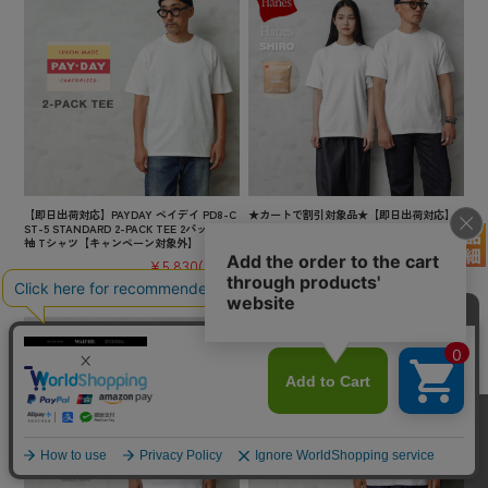
【即日出荷対応】PAYDAY ペイデイ PD8-C
★カートで割引対象品★【即日出荷対応】H
ST-5 STANDARD 2-PACK TEE 2パック 半
anes ヘインズ HM1-X201（HM1-D201） Ha
袖 Tシャツ【キャンペーン対象外】【TB】
nes T-SHIRTS SHIRO クルーネック 半袖 T
シャツ【Sx】【TB】
¥5,830
(税込)
¥2,970
(税込)