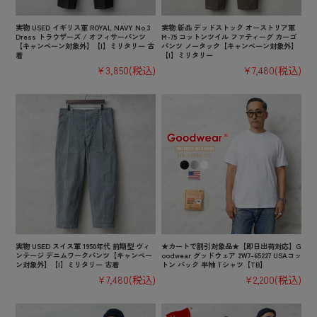
実物 USED イギリス軍 ROYAL NAVY No.3
実物 新品 デッドストック オーストリア軍
Dress トラウザーズ / オフィサーパンツ
M-75 コットンツイル ファティーグ カーゴ
【キャンペーン対象外】【I】ミリタリー 古
パンツ ノータック【キャンペーン対象外】
着
【I】ミリタリー
¥3,850
(税込)
¥7,480
(税込)
実物 USED スイス軍 1950年代 前期型 ヴィ
★カートで割引対象品★【即日出荷対応】G
ンテージ デニムワークパンツ【キャンペー
oodwear グッドウェア 2W7-65227 USAコッ
ン対象外】【I】ミリタリー 古着
トン パック 半袖 Tシャツ【TB】
¥7,480
(税込)
¥2,200
(税込)