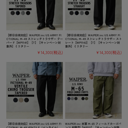
【即日出荷対応】WAIPER.inc US ARMY FI
【即日出荷対応】WAIPER.inc US ARMY FI
CTIONAL M-49 ストレッチトラウザー テー
CTIONAL M-49 ストレッチトラウザー スト
パード【WP1141】【T】【キャンペーン対
レート【WP1142】【T】【キャンペーン対
象外】ミリタリー
象外】ミリタリー
¥14,300
(税込)
¥14,300
(税込)
【即日出荷対応】WAIPER.inc US ARMY FI
WAIPER.inc 米軍 M-65 フィールドカーゴパ
CTIONAL M-49 VENTILE（ベンタイル）
ンツ 初期型【WP111】【キャンペーン対象