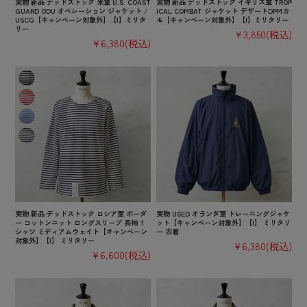
実物 新品 デッドストック 米軍 U.S. COAST
実物 新品 デッドストック イギリス軍 TROP
GUARD ODU オペレーション ジャケット /
ICAL COMBAT ジャケット デザートDPMカ
USCG【キャンペーン対象外】【I】ミリタ
モ【キャンペーン対象外】【I】ミリタリー
リー
¥3,850
(税込)
¥6,380
(税込)
実物 新品 デッドストック ロシア軍 ボーダ
実物 USED オランダ軍 トレーニングジャケ
ー コットンニット ロングスリーブ 長袖 T
ット【キャンペーン対象外】【I】 ミリタリ
シャツ ミディアムウェイト【キャンペーン
ー 古着
対象外】【I】 ミリタリー
¥6,380
(税込)
¥6,600
(税込)