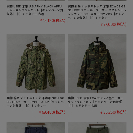
実物 USED 米軍 U.S.ARMY BLACK APFU
実物 新品 デッドストック 米軍 ECWCS GE
トレーニングジャケット【キャンペーン対
N3 LEVEL5 コールドウェザー ソフトシェル
象外】【I】ミリタリー 古着
ジャケット OCP スコーピオンW2【キャン
ペーン対象外】【I】ミリタリー
¥15,180
(税込)
¥77,000
(税込)
実物 新品 デッドストック 米海軍 NWU GO
実物 USED 米軍 ECWCS Gen1型パーカー
RE-TEXパーカー TYPEIII AOR2【キャンペ
ウッドランドカモ【キャンペーン対象外】
ーン対象外】【I】ミリタリー
【I】 ミリタリー 古着
¥59,400
(税込)
¥38,280
(税込)