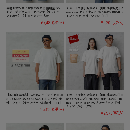
実物 USED スイス軍 1950年代 前期型 ヴィ
★カートで割引対象品★【即日出荷対応】G
ンテージ デニムワークパンツ【キャンペー
oodwear グッドウェア 2W7-65227 USAコッ
ン対象外】【I】ミリタリー 古着
トン パック 半袖 Tシャツ【TB】
¥7,480
(税込)
¥2,200
(税込)
【即日出荷対応】PAYDAY ペイデイ PD8-C
★カートで割引対象品★【即日出荷対応】H
ST-5 STANDARD 2-PACK TEE 2パック 半
anes ヘインズ HM1-X201（HM1-D201） Ha
袖 Tシャツ【キャンペーン対象外】【TB】
nes T-SHIRTS SHIRO クルーネック 半袖 T
シャツ【Sx】【TB】
¥5,830
(税込)
¥2,970
(税込)