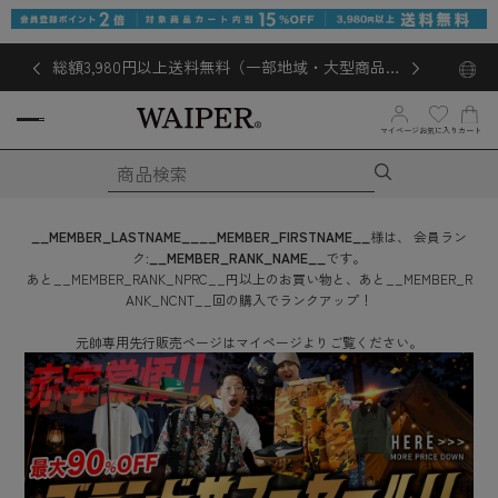
総額3,980円以上送料無料（一部地域・大型商品対
象外あり）
マイページ
お気に入り
カート
__MEMBER_LASTNAME__
__MEMBER_FIRSTNAME__
様は、
会員ラン
ク:
__MEMBER_RANK_NAME__
です。
あと
__MEMBER_RANK_NPRC__
円
以上のお買い物と、あと
__MEMBER_R
ANK_NCNT__
回
の購入でランクアップ！
元帥専用先行販売ページはマイページよりご覧ください。