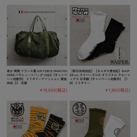
希少 実物 フランス軍 AIR FORCE PARATRO
【即日出荷対応】【ネコポス便対応】WAIP
OPER パラシュートバッグ USED【キャンペ
ER.inc ワイパーラジオ オリジナル クルーソ
ーン対象外】 ミリタリーファッション 軍放
ックス 日本製【キャンペーン対象外】【T
出品【I】 古着
B】ミリタリー
¥19,800
(税込)
¥1,980
(税込)