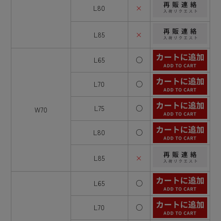
L80
×
L85
×
L65
○
L70
○
L75
○
W70
L80
○
L85
×
L65
○
L70
○