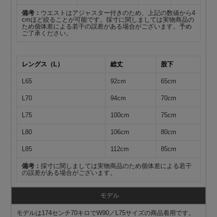
備考：
ウエストはアジャスター付きのため、上記の数値から4
cmほど絞ることが可能です。採寸に関しましては実物商品の
ため個体差による若干の誤差がある場合がございます。予め
ご了承ください。
レングス（L）
総丈
股下
L65
92cm
65cm
L70
94cm
70cm
L75
100cm
75cm
L80
106cm
80cm
L85
112cm
85cm
備考：
採寸に関しましては実物商品のため個体差による若干
の誤差がある場合がございます。
モデル
モデルは174センチ70キロでW90／L75サイズの商品着用です。