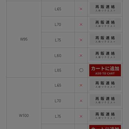
L65
×
L70
×
W95
L75
×
L80
×
L85
○
L65
×
L70
×
W100
L75
×