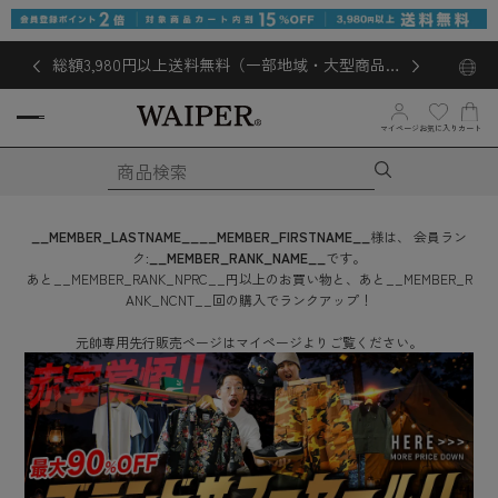
総額3,980円以上送料無料（一部地域・大型商品対
象外あり）
お気に入り
マイページ
カート
__MEMBER_LASTNAME__
__MEMBER_FIRSTNAME__
様は、
会員ラン
ク:
__MEMBER_RANK_NAME__
です。
あと
__MEMBER_RANK_NPRC__
円
以上のお買い物と、あと
__MEMBER_R
ANK_NCNT__
回
の購入でランクアップ！
元帥専用先行販売ページはマイページよりご覧ください。