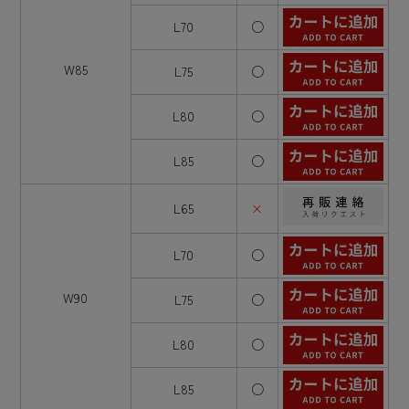
L70
○
W85
L75
○
L80
○
L85
○
L65
×
L70
○
W90
L75
○
L80
○
L85
○