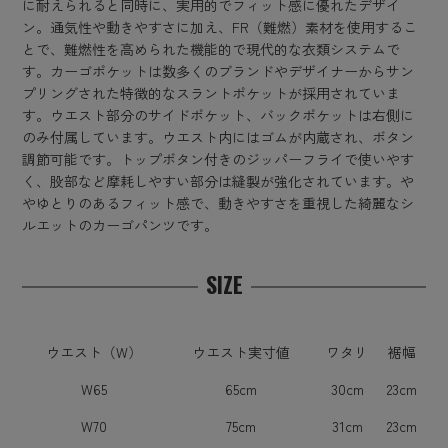
に耐えられると同時に、実用的でフィット感に優れたデザイ
ン。通気性や動きやすさに加え、FR（難燃）素材を使用するこ
とで、難燃性を高められた機能的で現代的な衣類システムで
す。カーゴポケットは数多くのブランドやデザイナーからサン
プリングされた特徴的なスラントポケットが採用されていま
す。ウエスト部分のサイドポケット、バックポケットは右側に
のみ付属しています。ウエスト内にはゴムが内蔵され、ボタン
調節可能です。トップボタン付きのジッパーフライで使いやす
く、股部など摩耗しやすい部分は縫製が強化されています。や
やゆとりのあるフィット感で、動きやすさを重視した綺麗なシ
ルエットのカーゴパンツです。
SIZE
ウエスト（W）
ウエスト実寸値
ワタリ
裾幅
W65
65cm
30cm
23cm
W70
75cm
31cm
23cm