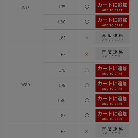
L75
○
W75
L80
○
L85
×
L65
×
L70
○
W80
L75
○
L80
○
L85
○
L65
×