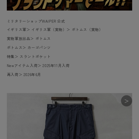
ミリタリーショップWAIPER 公式
イギリス軍
＞
イギリス軍（実物）
＞
ボトムス（実物）
実物軍放出品
＞
ボトムス
ボトムス
＞
カーゴパンツ
特集
＞
スラントポケット
Newアイテム入荷
＞
2025年11月入荷
再入荷
＞
2026年6月
＞