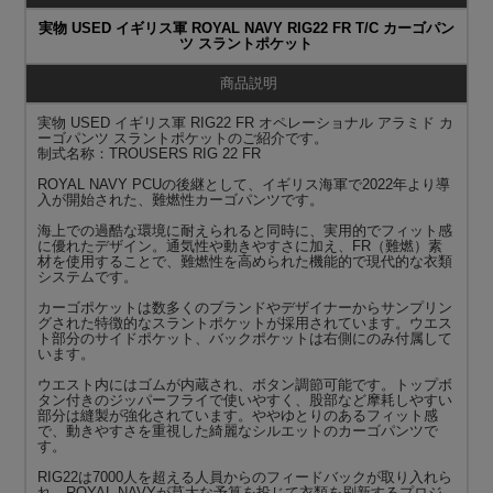
実物 USED イギリス軍 ROYAL NAVY RIG22 FR T/C カーゴパン
ツ スラントポケット
商品説明
実物 USED イギリス軍 RIG22 FR オペレーショナル アラミド カ
ーゴパンツ スラントポケットのご紹介です。
制式名称：TROUSERS RIG 22 FR
ROYAL NAVY PCUの後継として、イギリス海軍で2022年より導
入が開始された、難燃性カーゴパンツです。
海上での過酷な環境に耐えられると同時に、実用的でフィット感
に優れたデザイン。通気性や動きやすさに加え、FR（難燃）素
材を使用することで、難燃性を高められた機能的で現代的な衣類
システムです。
カーゴポケットは数多くのブランドやデザイナーからサンプリン
グされた特徴的なスラントポケットが採用されています。ウエス
ト部分のサイドポケット、バックポケットは右側にのみ付属して
います。
ウエスト内にはゴムが内蔵され、ボタン調節可能です。トップボ
タン付きのジッパーフライで使いやすく、股部など摩耗しやすい
部分は縫製が強化されています。ややゆとりのあるフィット感
で、動きやすさを重視した綺麗なシルエットのカーゴパンツで
す。
RIG22は7000人を超える人員からのフィードバックが取り入れら
れ、ROYAL NAVYが莫大な予算を投じて衣類を刷新するプロジ