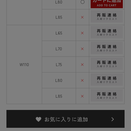
L80
○
L85
×
L65
×
L70
×
W110
L75
×
L80
×
L85
×