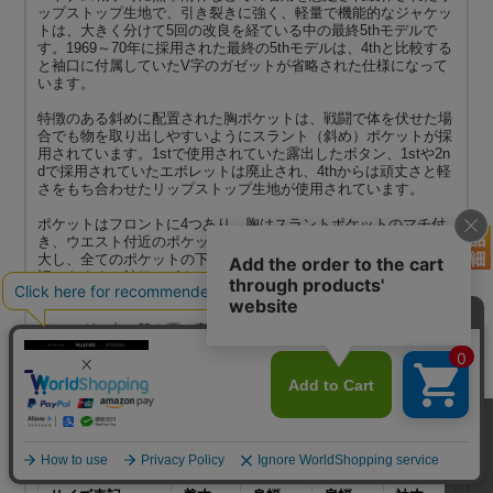
ップストップ生地で、引き裂きに強く、軽量で機能的なジャケッ
トは、大きく分けて5回の改良を経ている中の最終5thモデルで
す。1969～70年に採用された最終の5thモデルは、4thと比較する
と袖口に付属していたV字のガゼットが省略された仕様になって
います。
特徴のある斜めに配置された胸ポケットは、戦闘で体を伏せた場
合でも物を取り出しやすいようにスラント（斜め）ポケットが採
用されています。1stで使用されていた露出したボタン、1stや2n
dで採用されていたエポレットは廃止され、4thからは頑丈さと軽
さをもち合わせたリップストップ生地が使用されています。
ポケットはフロントに4つあり、胸はスラントポケットのマチ付
き、ウエスト付近のポケットにも大きめのマチが付き、容量が拡
大し、全てのポケットの下部には水抜きの為のドレンホールが確
認できます。袖口はボタンで調節可能なデザインになっていま
す。
ジャングル内で肌を覆い守るだけではなく、耐久性を保ちながら
軽量化を追求された機能的なU.S.ARMYの名品です。コレクター
ズアイテムとしても価値のあるジャケットは本物にしか出せない
雰囲気を醸し出しています。未使用デッドストックでこのサイズ
が発見できることはこの先無いかもしれません！
サイズ