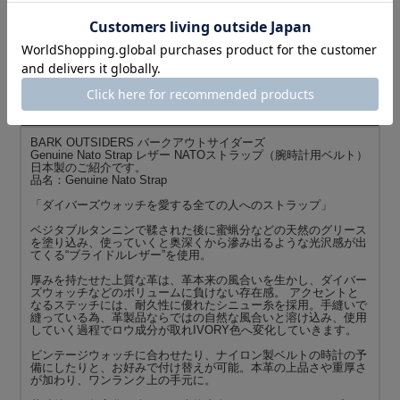
日本のモノづくりを背景に、オーセンティック、ビンテージ、ト
ラッドなアイテムを愛するアウトサイドな個人が作り、一つ一つ
のアイテムを拘って選びたいアウトサイドな人達に向けた上質で
少し個性が際立つブランド。
その他の
BARK OUTSIDERS バークアウトサイダーズ
はこちら
商品説明
BARK OUTSIDERS バークアウトサイダーズ
Genuine Nato Strap レザー NATOストラップ（腕時計用ベルト）
日本製のご紹介です。
品名：Genuine Nato Strap
「ダイバーズウォッチを愛する全ての人へのストラップ」
ベジタブルタンニンで鞣された後に蜜蝋分などの天然のグリース
を塗り込み、使っていくと奥深くから滲み出るような光沢感が出
てくる“ブライドルレザー”を使用。
厚みを持たせた上質な革は、革本来の風合いを生かし、ダイバー
ズウォッチなどのボリュームに負けない存在感。 アクセントと
なるステッチには、耐久性に優れたシニュー糸を採用。手縫いで
縫っている為、革製品ならではの自然な風合いと溶け込み、使用
していく過程でロウ成分が取れIVORY色へ変化していきます。
ビンテージウォッチに合わせたり、ナイロン製ベルトの時計の予
備にしたりと、お好みで付け替えが可能。本革の上品さや重厚さ
が加わり、ワンランク上の手元に。