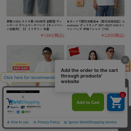
実物 USED スイス軍 1950年代 前期型 ヴィ
★カートで割引対象品★【即日出荷対応】G
ンテージ デニムワークパンツ【キャンペー
oodwear グッドウェア 2W7-65227 USAコッ
ン対象外】【I】ミリタリー 古着
トン パック 半袖 Tシャツ【TB】
¥7,480
(税込)
¥2,200
(税込)
【即日出荷対応】PAYDAY ペイデイ PD8-C
★カートで割引対象品★【即日出荷対応】H
ST-5 STANDARD 2-PACK TEE 2パック 半
anes ヘインズ HM1-X201（HM1-D201） Ha
袖 Tシャツ【キャンペーン対象外】【TB】
nes T-SHIRTS SHIRO クルーネック 半袖 T
シャツ【Sx】【TB】
¥5,830
(税込)
¥2,970
(税込)