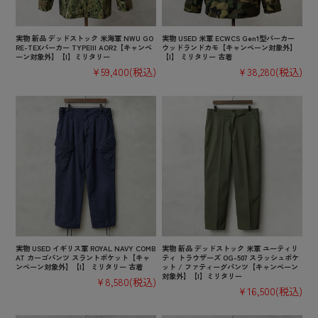
実物 新品 デッドストック 米海軍 NWU GO
実物 USED 米軍 ECWCS Gen1型パーカー
RE-TEXパーカー TYPEIII AOR2【キャンペ
ウッドランドカモ【キャンペーン対象外】
ーン対象外】【I】ミリタリー
【I】 ミリタリー 古着
¥59,400
(税込)
¥38,280
(税込)
実物 USED イギリス軍 ROYAL NAVY COMB
実物 新品 デッドストック 米軍 ユーティリ
AT カーゴパンツ スラントポケット【キャ
ティ トラウザーズ OG-507 スラッシュポケ
ンペーン対象外】【I】 ミリタリー 古着
ット / ファティーグパンツ【キャンペーン
対象外】【I】ミリタリー
¥8,580
(税込)
¥16,500
(税込)