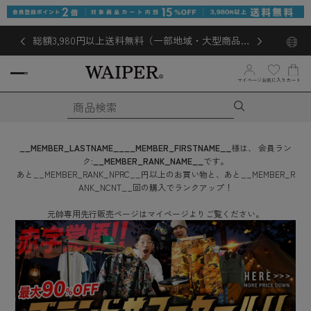
総額3,980円以上送料無料（一部地域・大型商品対
象外あり）
お気に入り
マイページ
カート
__MEMBER_LASTNAME__
__MEMBER_FIRSTNAME__
様は、
会員ラン
ク:
__MEMBER_RANK_NAME__
です。
あと
__MEMBER_RANK_NPRC__
円
以上のお買い物と、あと
__MEMBER_R
ANK_NCNT__
回
の購入でランクアップ！
元帥専用先行販売ページはマイページよりご覧ください。