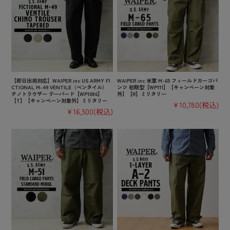
【即日出荷対応】WAIPER.inc US ARMY FI
WAIPER.inc 米軍 M-65 フィールドカーゴパ
CTIONAL M-49 VENTILE（ベンタイル）
ンツ 初期型【WP111】【キャンペーン対象
チノトラウザー テーパード【WP1086】
外】【R】ミリタリー
【T】【キャンペーン対象外】ミリタリー
¥10,780
(税込)
¥16,500
(税込)