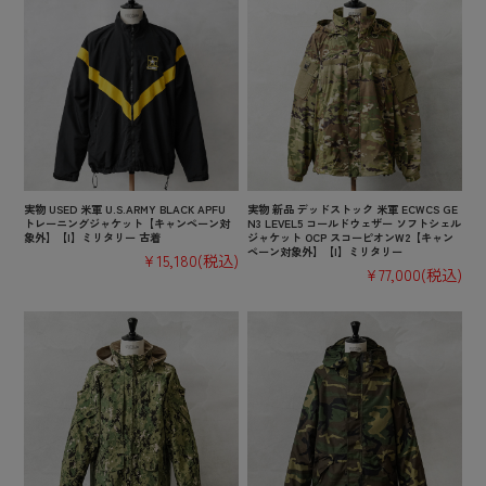
実物 USED 米軍 U.S.ARMY BLACK APFU
実物 新品 デッドストック 米軍 ECWCS GE
トレーニングジャケット【キャンペーン対
N3 LEVEL5 コールドウェザー ソフトシェル
象外】【I】ミリタリー 古着
ジャケット OCP スコーピオンW2【キャン
ペーン対象外】【I】ミリタリー
¥15,180
(税込)
¥77,000
(税込)