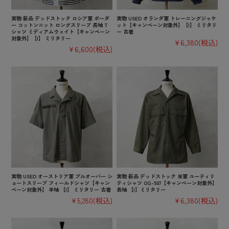
実物 新品 デッドストック ロシア軍 ボーダ
実物 USED オランダ軍 トレーニングジャケ
ー コットンニット ロングスリーブ 長袖 T
ット【キャンペーン対象外】【I】 ミリタリ
シャツ ミディアムウェイト【キャンペーン
ー 古着
対象外】【I】 ミリタリー
¥6,380
(税込)
¥6,600
(税込)
実物 USED オーストリア軍 プルオーバー シ
実物 新品 デッドストック 米軍 ユーティリ
ョートスリーブ フィールドシャツ【キャン
ティシャツ OG-507【キャンペーン対象外】
ペーン対象外】 半袖 【I】 ミリタリー 古着
長袖 【I】ミリタリー
¥5,280
(税込)
¥6,380
(税込)