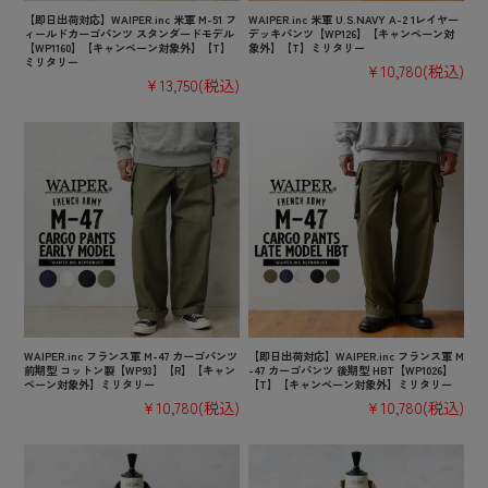
【即日出荷対応】WAIPER.inc 米軍 M-51 フ
WAIPER.inc 米軍 U.S.NAVY A-2 1レイヤー
ィールドカーゴパンツ スタンダードモデル
デッキパンツ【WP126】【キャンペーン対
【WP1160】【キャンペーン対象外】【T】
象外】【T】ミリタリー
ミリタリー
¥10,780
(税込)
¥13,750
(税込)
WAIPER.inc フランス軍 M-47 カーゴパンツ
【即日出荷対応】WAIPER.inc フランス軍 M
前期型 コットン製【WP93】【R】【キャン
-47 カーゴパンツ 後期型 HBT【WP1026】
ペーン対象外】ミリタリー
【T】【キャンペーン対象外】ミリタリー
¥10,780
(税込)
¥10,780
(税込)