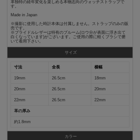
革独特の経年変化を楽しめる本物志向のウォッチストラップで
す。
Made in Japan
※撮影に使用した時計本体は付属しません。ストラップのみの販
売です。
※ブライドルレザーは特有のブルーム(ロウ分が表面に浮き出て
白くなっています)がございます。ご使用の際に軽くブラシで磨
いて着用下さい。
サイズ
寸法
全長
横幅
19mm
26.5cm
18mm
20mm
26.5cm
20mm
22mm
26.5cm
22mm
革の厚み
約1.8mm
カラー