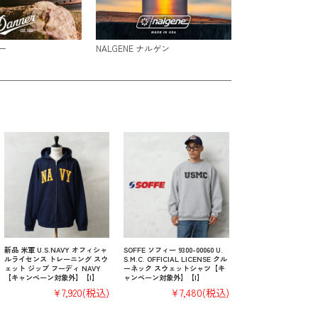
ー
NALGENE ナルゲン
新品 米軍 U.S.NAVY オフィシャ
SOFFE ソフィー 9300-00060 U.
ルライセンス トレーニング スウ
S.M.C. OFFICIAL LICENSE クル
ェット ジップ フーディ NAVY
ーネック スウェットシャツ【キ
【キャンペーン対象外】【I】
ャンペーン対象外】【I】
¥7,920
(税込)
¥7,480
(税込)