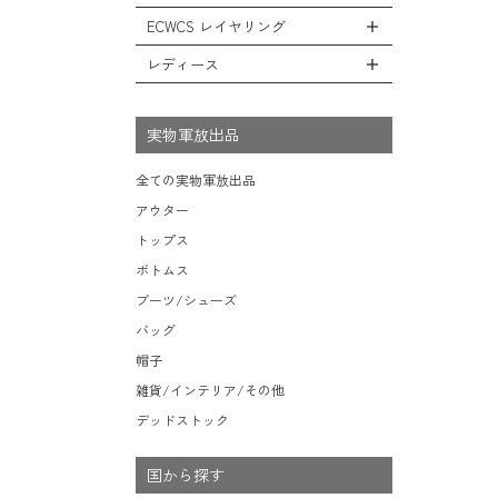
レインシューズ・ブーツ
フリースジャケット
ヘルメットバッグ
防寒物（ネックウォーマーetc）
スウェットパンツ
キャップ
ECWCS レイヤリング
ソックス/靴下
全てのインテリア
レザーアウター
メッセンジャーバッグ
傘/ポンチョ
ショートパンツ
ハット
デスク、椅子、家具
レディース
ジャケットライナー
トートバッグ
全てのECWCS
ミリタリーウォッチ
アンダー（下着）
ニット帽（ビーニー）
シュラフ/ブランケット/etc
デニムジャケット
ウエストバッグ/ボディバッグ
ライトベースレイヤー Level.1
財布・小銭入れ・キーケース
全てのレディース
ベレー帽
ボックス/ガソリン缶/etc
モッズコート
ダッフルバッグ
ミッドベースレイヤー Level.2
実物軍放出品
サングラス・ゴーグル
ハンチング
生地・テントシェル
ボストンバッグ
フリースレイヤー Level.3
ベルト
キャスケット
全ての実物軍放出品
ポーチ/ケース/etc
ウィンドレイヤー Level.4
食器/ボトル/etc
その他
アウター
スーツケース/キャリーバッグ
ソフトシェルレイヤー Level.5
ミリタリー雑貨
トップス
ビジネスバッグ
ハードシェルレイヤー Level.6
ライト/懐中電灯/etc
ボトムス
アウターレイヤー Level.7
ロープ/コード/etc
ブーツ/シューズ
タオル/ハンカチ/etc
バッグ
その他の小物
帽子
雑貨/インテリア/その他
デッドストック
国から探す