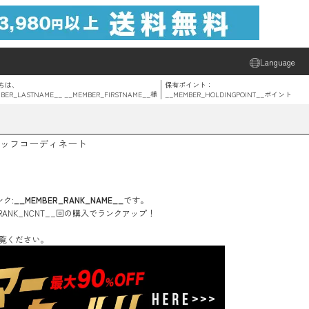
Language
ちは、
保有ポイント：
BER_LASTNAME__ __MEMBER_FIRSTNAME__
様
__MEMBER_HOLDINGPOINT__
ポイント
ッフコーディネート
ク:
__MEMBER_RANK_NAME__
です。
RANK_NCNT__
回
の購入でランクアップ！
覧ください。