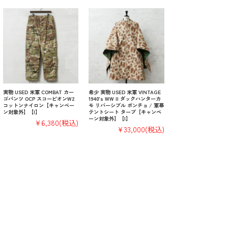
実物 USED 米軍 COMBAT カー
希少 実物 USED 米軍 VINTAGE
ゴパンツ OCP スコーピオンW2
1940’s WW II ダックハンターカ
コットンナイロン【キャンペー
モ リバーシブル ポンチョ / 軍幕
ン対象外】【I】
テントシート タープ【キャンペ
ーン対象外】【I】
¥6,380
(税込)
¥33,000
(税込)