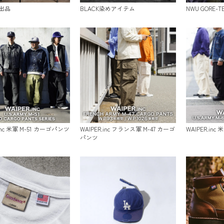
出品
BLACK染めアイテム
NWU GORE-
.inc 米軍 M-51 カーゴパンツ
WAIPER.inc フランス軍 M-47 カーゴ
WAIPER.inc
パンツ