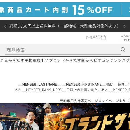
総額3,980円以上送料無料（一部地域・大型商品対象外あり）
こんに
__MEM
テムから探す
実物軍放出品
ブランドから探す
国から探す
コンテンツ
スタ
__MEMBER_LASTNAME__
__MEMBER_FIRSTNAME__
様は、
会員ラン
あと
__MEMBER_RANK_NPRC__
円
以上のお買い物と、あと
__MEMBER_
元帥専用先行販売ページはマイページよりご