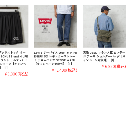
 デッドストック オー
Levi’s リーバイス 00501-0114 PR
実物 USED フランス軍 ビンテー
CHUTZ und HILFE
EMIUM 501 レギュラーストレー
ジ アーモ ショルダーバッグ【キ
 ウント ヒルフェ）ト
ト デニムパンツ STONE WASH
ャンペーン対象外】【I】
ショーツ【キャンペ
【キャンペーン対象外】【T】
¥6,930
(税込)
】【I】
¥15,400
(税込)
¥3,300
(税込)