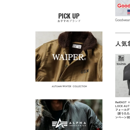
PICK UP
Goodwe
おすすめブランド
人気
ReKNOT ×
LOCK AUT
フォールデ
（折りたた
ンペーン対