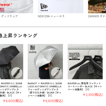
ar グッドウェア
NEW ERA ニューエラ
DANNER ダナ
急上昇ランキング
 WAIPER U/L SUNB
ReKNOT × WAIPER U/L SUNB
WAIPER.inc 男性用 ジャケット
OMATIC UMBRELLA
LOCK AUTOMATIC UMBRELLA
コートハンガー BLACK【キャン
ィングアンブレラ
フォールディングアンブレラ
ペーン対象外】【T】
み傘）BLACK【キャ
（折りたたみ傘）SILVER【キャ
¥3,300
(税込)
象外】【T】
ンペーン対象外】【T】
¥6,600
(税込)
¥6,600
(税込)