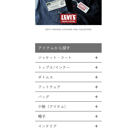
アイテムから探す
ジャケット・コート
トップス/インナー
全てのジャケット・コート
LEVEL7
ボトムス
全てのトップス/インナー
フライトジャケット
Tシャツ
フットウェア
全てのボトムス
M-65ジャケット
シャツ
カーゴパンツ
バッグ
全てのフットウェア
デッキジャケット
スウェット/パーカー
デニムパンツ
ブーツ
小物（アイテム）
タンカースジャケット
全てのバッグ
セーター/カーディガン
チノ，ワークパンツ
シューズ・スニーカー
コート
リュックサック
帽子
ベスト
全ての小物（アイテム）
ファティーグパンツ
サンダル
ソフトシェルジャケット
ショルダーバッグ
タンクトップ
グローブ（手袋）
インテリア
ナイロンパンツ
全ての帽子