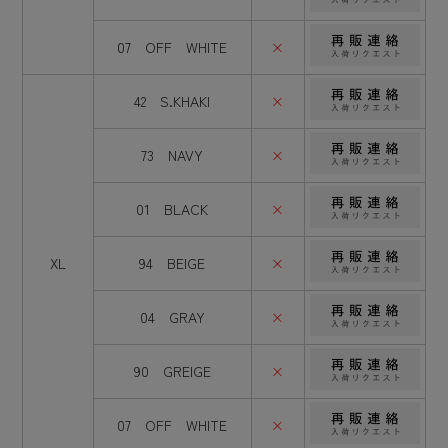
07 OFF WHITE
×
42 S.KHAKI
×
73 NAVY
×
01 BLACK
×
XL
94 BEIGE
×
04 GRAY
×
90 GREIGE
×
07 OFF WHITE
×