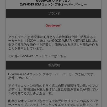
Goodwear グッドウェア
2W7-0519 USAコットン プルオーバー パーカー
ブランド
グッドウェアは 米空軍の前身となる米陸軍航空隊に納品するメ
ーカーとして1920年に始まったGOOD WEAR KNITING MILLSの
タフで機能的な物作りを踏襲し、価値のある卓越した商品を作る
ことを基本としています。
その他の
Goodwear グッドウェア
はこちら
商品説明
Goodwear USAコットン プルオーバー パーカーのご紹介です。
品番：2W7-0519
アメリカコットン特有のドライ感に肉厚で縫製強度の高いタフな
ボディは、着用回数を重ねるほどに体に馴染み雰囲気が増してい
くので育てる楽しみがある一枚。
肉厚な12オンスのタフなボディで首元にボリュームのあるプルオ
ーバータイプ。スッキリとしたシルエットでそのまま着ても、ア