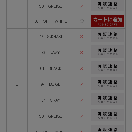
90 GREIGE
×
07 OFF WHITE
○
42 S.KHAKI
×
73 NAVY
×
01 BLACK
×
L
94 BEIGE
×
04 GRAY
×
90 GREIGE
×
07 OFF WHITE
×