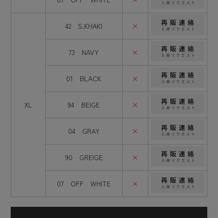
42 S.KHAKI
×
73 NAVY
×
01 BLACK
×
XL
94 BEIGE
×
04 GRAY
×
90 GREIGE
×
07 OFF WHITE
×