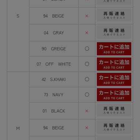
S
94 BEIGE
×
04 GRAY
×
90 GREIGE
○
07 OFF WHITE
○
42 S.KHAKI
○
73 NAVY
○
01 BLACK
×
94 BEIGE
×
M