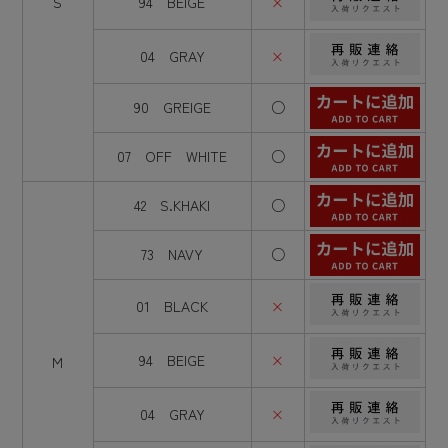
S
94 BEIGE
×
04 GRAY
×
90 GREIGE
○
07 OFF WHITE
○
42 S.KHAKI
○
73 NAVY
○
01 BLACK
×
94 BEIGE
×
M
04 GRAY
×