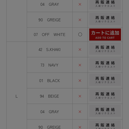
04 GRAY
×
90 GREIGE
×
07 OFF WHITE
○
42 S.KHAKI
×
73 NAVY
×
01 BLACK
×
L
94 BEIGE
×
04 GRAY
×
90 GREIGE
×