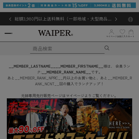
総額3,980円以上送料無料（一部地域・大型商品対
象外あり）
マイページ
お気に入り
カート
__MEMBER_LASTNAME__
__MEMBER_FIRSTNAME__
様は、
会員ラン
ク:
__MEMBER_RANK_NAME__
です。
あと
__MEMBER_RANK_NPRC__
円
以上のお買い物と、あと
__MEMBER_R
ANK_NCNT__
回
の購入でランクアップ！
元帥専用先行販売ページはマイページよりご覧ください。