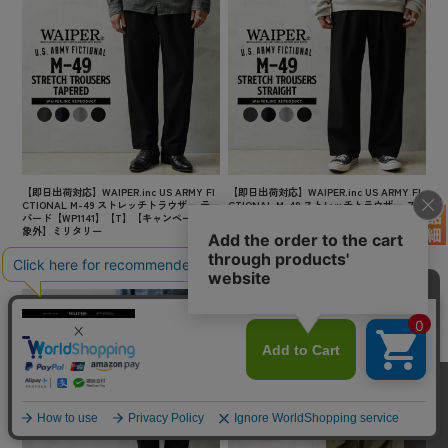
【即日出荷対応】WAIPER.inc US ARMY FI
【即日出荷対応】WAIPER.inc US ARMY FI
CTIONAL M-49 ストレッチトラウザー テー
CTIONAL M-49 ストレッチトラウザー スト
パード【WP1141】【T】【キャンペーン対
レート【WP1142】【T】【キャンペーン対
象外】ミリタリー
象外】ミリタリー
¥14,300
(税込)
¥14,300
(税込)