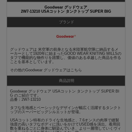
Goodwear グッドウェア
2W7-13210 USAコットン タンクトップ SUPER BIG
ブランド
グッドウェアは 米空軍の前身となる米陸軍航空隊に納品するメ
ーカーとして1920年に始まったGOOD WEAR KNITING MILLSの
タフで機能的な物作りを踏襲し、価値のある卓越した商品を作る
ことを基本としています。
その他の
Goodwear グッドウェア
はこちら
商品説明
Goodwear グッドウェア USAコットン タンクトップ SUPER BI
G のご紹介です。
品番：2W7-13210
タフな生地感とベーシックなデザインが幅広く活躍するタンクト
ップのスーパービッグシルエットが登場。
USAコットン特有のドライな生地感と、7.6オンスの肉厚で縫製
強度の高いタフなボディに洗いをかけてUSED感を演出。着用回
数を重ねるごとに身体に馴染んでいき、より一層増していくヴィ