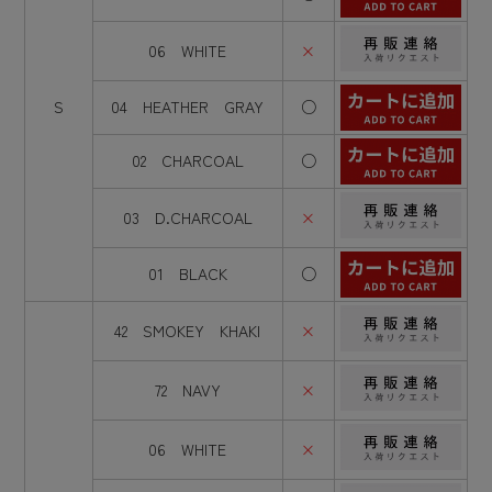
06 WHITE
×
S
04 HEATHER GRAY
○
02 CHARCOAL
○
03 D.CHARCOAL
×
01 BLACK
○
42 SMOKEY KHAKI
×
72 NAVY
×
06 WHITE
×