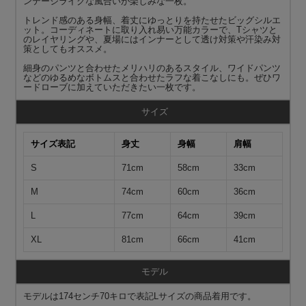
ンテージライクな風合いが楽しみな一枚。
トレンド感のある身幅、着丈にゆっとりを持たせたビッグシルエ
ット。コーディネートに取り入れ易い万能カラーで、Tシャツと
のレイヤリングや、夏場にはインナーとして透け対策や汗染み対
策としてもオススメ。
細身のパンツと合わせたメリハリのあるスタイル、ワイドパンツ
などのゆるめなボトムスと合わせたラフな着こなしにも。ぜひワ
ードローブに加えていただきたい一枚です。
サイズ
サイズ表記
身丈
身幅
肩幅
S
71cm
58cm
33cm
M
74cm
60cm
36cm
L
77cm
64cm
39cm
XL
81cm
66cm
41cm
モデル
モデルは174センチ70キロで表記Lサイズの商品着用です。