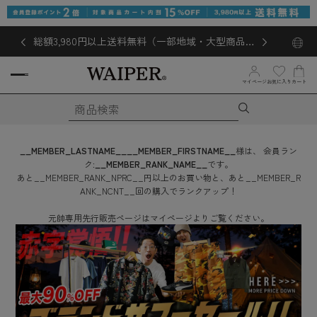
総額3,980円以上送料無料（一部地域・大型商品対
象外あり）
お気に入り
マイページ
カート
__MEMBER_LASTNAME__
__MEMBER_FIRSTNAME__
様は、
会員ラン
ク:
__MEMBER_RANK_NAME__
です。
あと
__MEMBER_RANK_NPRC__
円
以上のお買い物と、あと
__MEMBER_R
ANK_NCNT__
回
の購入でランクアップ！
元帥専用先行販売ページはマイページよりご覧ください。