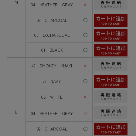
M
04 HEATHER GRAY
×
02 CHARCOAL
○
03 D.CHARCOAL
○
01 BLACK
○
42 SMOKEY KHAKI
×
72 NAVY
○
06 WHITE
×
L
04 HEATHER GRAY
×
02 CHARCOAL
○