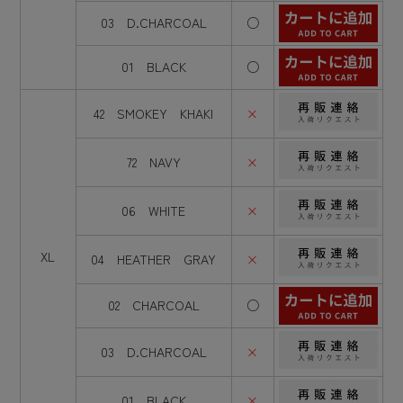
03 D.CHARCOAL
○
01 BLACK
○
42 SMOKEY KHAKI
×
72 NAVY
×
06 WHITE
×
XL
04 HEATHER GRAY
×
02 CHARCOAL
○
03 D.CHARCOAL
×
01 BLACK
×