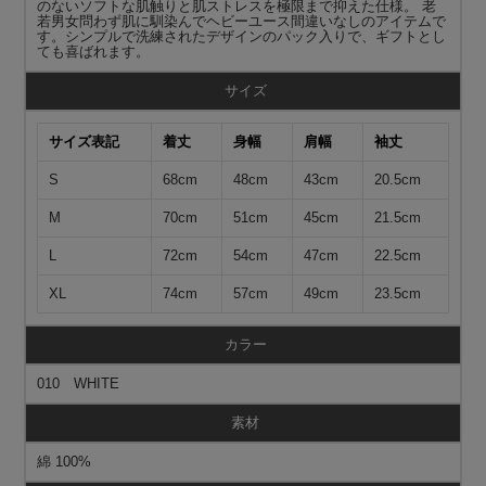
のないソフトな肌触りと肌ストレスを極限まで抑えた仕様。 老
若男女問わず肌に馴染んでヘビーユース間違いなしのアイテムで
す。シンプルで洗練されたデザインのパック入りで、ギフトとし
ても喜ばれます。
サイズ
サイズ表記
着丈
身幅
肩幅
袖丈
S
68cm
48cm
43cm
20.5cm
M
70cm
51cm
45cm
21.5cm
L
72cm
54cm
47cm
22.5cm
XL
74cm
57cm
49cm
23.5cm
カラー
010 WHITE
素材
綿 100%