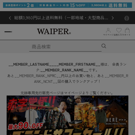
総額3,980円以上送料無料（一部地域・大型商品対
象外あり）
お気に入り
マイページ
カート
__MEMBER_LASTNAME__
__MEMBER_FIRSTNAME__
様は、
会員ラン
ク:
__MEMBER_RANK_NAME__
です。
あと
__MEMBER_RANK_NPRC__
円
以上のお買い物と、あと
__MEMBER_R
ANK_NCNT__
回
の購入でランクアップ！
元帥専用先行販売ページはマイページよりご覧ください。