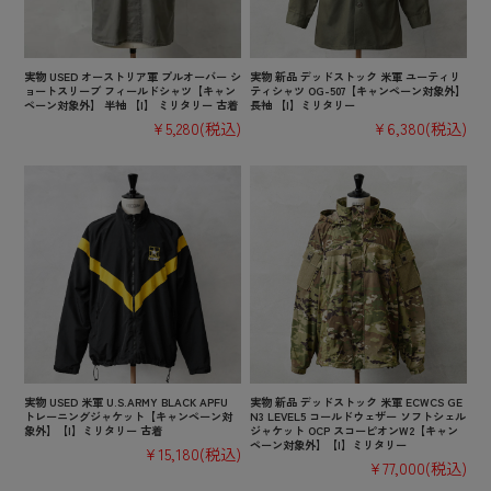
実物 USED オーストリア軍 プルオーバー シ
実物 新品 デッドストック 米軍 ユーティリ
ョートスリーブ フィールドシャツ【キャン
ティシャツ OG-507【キャンペーン対象外】
ペーン対象外】 半袖 【I】 ミリタリー 古着
長袖 【I】ミリタリー
¥5,280
(税込)
¥6,380
(税込)
実物 USED 米軍 U.S.ARMY BLACK APFU
実物 新品 デッドストック 米軍 ECWCS GE
トレーニングジャケット【キャンペーン対
N3 LEVEL5 コールドウェザー ソフトシェル
象外】【I】ミリタリー 古着
ジャケット OCP スコーピオンW2【キャン
ペーン対象外】【I】ミリタリー
¥15,180
(税込)
¥77,000
(税込)