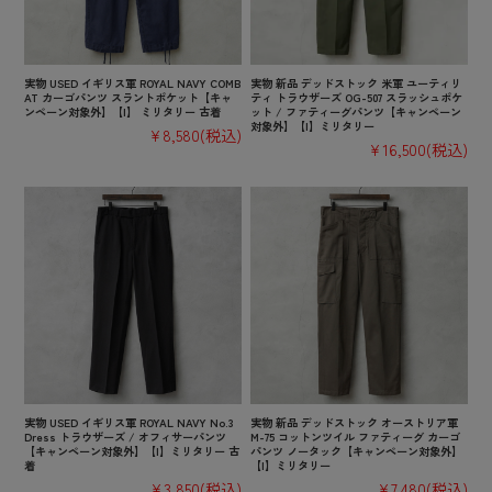
実物 USED イギリス軍 ROYAL NAVY COMB
実物 新品 デッドストック 米軍 ユーティリ
AT カーゴパンツ スラントポケット【キャ
ティ トラウザーズ OG-507 スラッシュポケ
ンペーン対象外】【I】 ミリタリー 古着
ット / ファティーグパンツ【キャンペーン
対象外】【I】ミリタリー
¥8,580
(税込)
¥16,500
(税込)
実物 USED イギリス軍 ROYAL NAVY No.3
実物 新品 デッドストック オーストリア軍
Dress トラウザーズ / オフィサーパンツ
M-75 コットンツイル ファティーグ カーゴ
【キャンペーン対象外】【I】ミリタリー 古
パンツ ノータック【キャンペーン対象外】
着
【I】ミリタリー
¥3,850
(税込)
¥7,480
(税込)