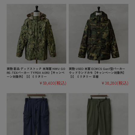
実物 新品 デッドストック 米海軍 NWU GO
実物 USED 米軍 ECWCS Gen1型パーカー
RE-TEXパーカー TYPEIII AOR2【キャンペ
ウッドランドカモ【キャンペーン対象外】
ーン対象外】【I】ミリタリー
【I】 ミリタリー 古着
¥59,400
(税込)
¥38,280
(税込)