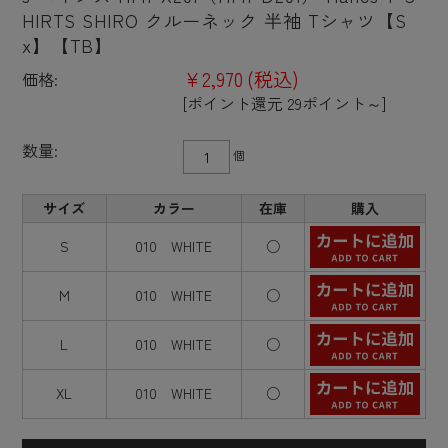
HIRTS SHIRO クルーネック 半袖 Tシャツ【S
x】【TB】
¥2,970
(税込)
価格:
[ポイント還元 29ポイント～]
数量:
個
サイズ
カラー
在庫
購入
S
010 WHITE
○
M
010 WHITE
○
L
010 WHITE
○
XL
010 WHITE
○