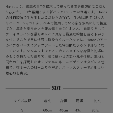
Hanesより、最高の白Tを追求して様々な要素を徹底的にこだわ
り抜いた、白1色展開とする新パックTシャツが登場です。Hanes
の独自製法で生み出したこだわりの“白”。 生地は3P-T（3枚入
りパックTシャツ）赤ラベルで使用している糸を双糸にして編立
てた、厚みと柔らかさを兼ね備えた 7.0 オンス。 首周りそして
フェイスラインを最もキレイに見せる最適な衿幅と後ろ下がり
を付けることで首に快適に馴染むクルーネックは、Hanesのアー
カイブをベースにアップデートした特徴的なラウンド形状にな
っています。シルエットはアメリカンスタイルな身幅と袖幅に
ゆとりを持たせた造りで、脇に縫い目の無い丸胴仕様。生地と
同色の白を採用したオリジナルのネームデザインはタグレス仕
様で、襟ネームの肌当たりを解消。ストレスフリーで心地よい
着心地を実現。
SIZE
サイズ表記
着丈
身幅
肩幅
袖丈
S
68cm
48cm
43cm
20.5cm