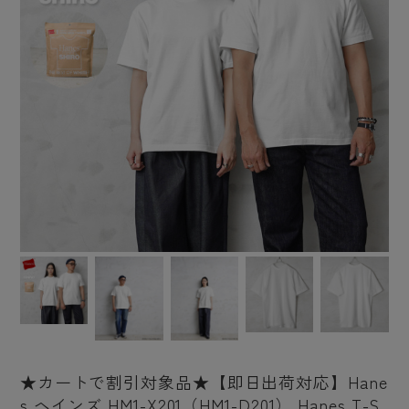
★カートで割引対象品★【即日出荷対応】Hane
s ヘインズ HM1-X201（HM1-D201） Hanes T-S