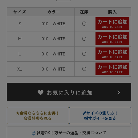
サイズ
カラー
在庫
購入
S
010 WHITE
○
M
010 WHITE
○
L
010 WHITE
○
XL
010 WHITE
○
★
会員ならさらにお得！
📏
サイズの測り方！
会員特典を見る
採寸ガイドを見る
試着OK！万が一の返品・交換について