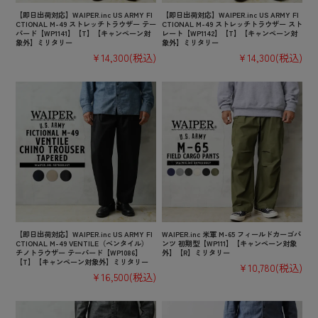
【即日出荷対応】WAIPER.inc US ARMY FI
【即日出荷対応】WAIPER.inc US ARMY FI
CTIONAL M-49 ストレッチトラウザー テー
CTIONAL M-49 ストレッチトラウザー スト
パード【WP1141】【T】【キャンペーン対
レート【WP1142】【T】【キャンペーン対
象外】ミリタリー
象外】ミリタリー
¥14,300
(税込)
¥14,300
(税込)
【即日出荷対応】WAIPER.inc US ARMY FI
WAIPER.inc 米軍 M-65 フィールドカーゴパ
CTIONAL M-49 VENTILE（ベンタイル）
ンツ 初期型【WP111】【キャンペーン対象
チノトラウザー テーパード【WP1086】
外】【R】ミリタリー
【T】【キャンペーン対象外】ミリタリー
¥10,780
(税込)
¥16,500
(税込)