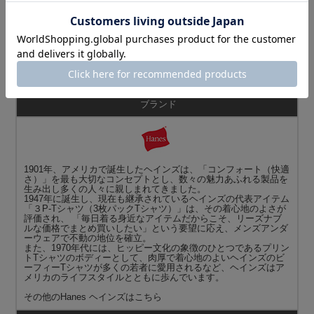
商品名
Hanes ヘインズ
HM1-X201（HM1-D201） Hanes T-SHIRTS SHIRO クルーネック
Tシャツ
ブランド
1901年、アメリカで誕生したヘインズは、「コンフォート（快適
さ）」を最も大切なコンセプトとし、数々の魅力あふれる製品を
生み出し多くの人々に親しまれてきました。
1947年に誕生し、現在も継承されているヘインズの代表アイテム
「３P-Tシャツ（3枚パックTシャツ）」は、その着心地のよさが
評価され、 「毎日着る身近なアイテムだからこそ、リーズナブ
ルな価格でまとめ買いしたい」という要望に応え、メンズアンダ
ーウェアで不動の地位を確立。
また、1970年代には、ヒッピー文化の象徴のひとつであるプリン
トTシャツのボディーとして、肉厚で着心地のよいヘインズのビ
ーフィーTシャツが多くの若者に愛用されるなど、ヘインズはア
メリカのライフスタイルとともに歩んでいます。
その他の
Hanes ヘインズ
はこちら