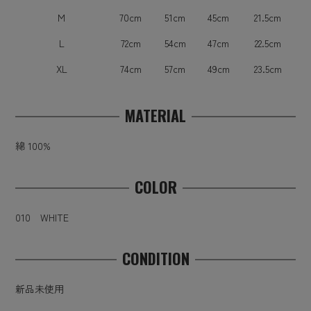
M
70cm
51cm
45cm
21.5cm
L
72cm
54cm
47cm
22.5cm
XL
74cm
57cm
49cm
23.5cm
MATERIAL
綿 100%
COLOR
010 WHITE
CONDITION
新品未使用