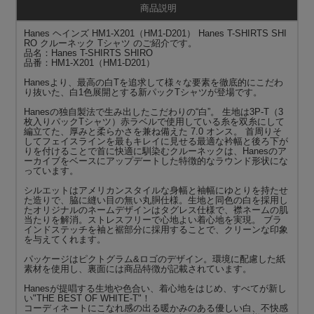
商品説明
Hanes ヘインズ HM1-X201（HM1-D201） Hanes T-SHIRTS SHI
RO クルーネック Tシャツ のご紹介です。
品名：Hanes T-SHIRTS SHIRO
品番：HM1-X201（HM1-D201）
Hanesより、最高の白Tを追求して様々な要素を徹底的にこだわ
り抜いた、白1色展開とする新パックTシャツが登場です。
Hanesの独自製法で生み出したこだわりの“白”。 生地は3P-T（3
枚入りパックTシャツ）赤ラベルで使用している糸を双糸にして
編立てた、厚みと柔らかさを兼ね備えた 7.0 オンス。 首周りそ
してフェイスラインを最もキレイに見せる最適な衿幅と後ろ下が
りを付けることで首に快適に馴染むクルーネックは、Hanesのア
ーカイブをベースにアップデートした特徴的なラウンド形状にな
っています。
シルエットはアメリカンスタイルな身幅と袖幅にゆとりを持たせ
た造りで、脇に縫い目の無い丸胴仕様。生地と同色の白を採用し
たオリジナルのネームデザインはタグレス仕様で、襟ネームの肌
当たりを解消。ストレスフリーで心地よい着心地を実現。 ブラ
インドステッチを袖と裾部分に採用することで、クリーンな印象
を与えてくれます。
パッケージはピクトグラム&ロゴのデザイン。環境に配慮した紙
素材を使用し、裏面には商品特徴が記載されています。
Hanesが提唱する生地や色合い、着心地をはじめ、すべてが新し
い"THE BEST OF WHITE-T"！
コーディネートにこなれ感の出る暖かみのある優しい白、不快感