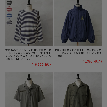
実物 新品 デッドストック ロシア軍 ボーダ
実物 USED オランダ軍 トレーニングジャケ
ー コットンニット ロングスリーブ 長袖 T
ット【キャンペーン対象外】【I】 ミリタリ
シャツ ミディアムウェイト【キャンペーン
ー 古着
対象外】【I】 ミリタリー
¥6,380
(税込)
¥6,600
(税込)