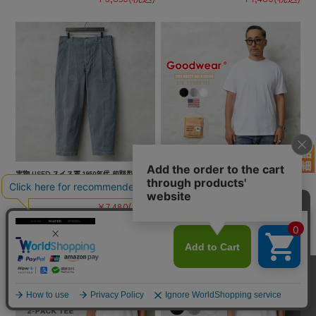
実物 USED スイス軍 1950年代 前期型 ヴィ
★カートで割引対象品★【即日出荷対応】G
ンテージ デニムワークパンツ【キャンペー
oodwear グッドウェア 2W7-65227 USAコッ
ン対象外】【I】ミリタリー 古着
トン パック 半袖 Tシャツ【TB】
¥7,480
(税込)
¥2,200
(税込)