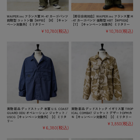
WAIPER.inc フランス軍 M-47 カーゴパンツ
【即日出荷対応】WAIPER.inc フランス軍 M
前期型 コットン製【WP93】【R】【キャン
-47 カーゴパンツ 後期型 HBT【WP1026】
ペーン対象外】ミリタリー
【T】【キャンペーン対象外】ミリタリー
¥10,780
(税込)
¥10,780
(税込)
実物 新品 デッドストック 米軍 U.S. COAST
実物 新品 デッドストック イギリス軍 TROP
GUARD ODU オペレーション ジャケット /
ICAL COMBAT ジャケット デザートDPMカ
USCG【キャンペーン対象外】【I】ミリタ
モ【キャンペーン対象外】【I】ミリタリー
リー
¥3,850
(税込)
¥6,380
(税込)