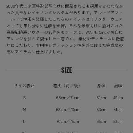
2000年代に米軍特殊部隊向けに開発されるも採用がかなわなか
った貴重なレイヤリングシステムがあります。アウトドアフィ
ールドで性能を発揮したこれらのアイテムはミリタリーウェア
としても申し分ない性能を発揮。そんな米軍向けに設計された
高機能防寒アウターの名作をモチーフに、WAIPER.incが独自に
アレンジを加えて製作した一着です。 素材やディテールに徹底
的にこだわり、実用性とファッション性を兼ね備えた完成度の
高いアイテムに仕上げました。
SIZE
サイズ表記
着丈（前／後）
身幅
肩幅
S
66cm／71cm
61cm
49cm
M
68cm／73cm
63cm
51cm
L
70cm／75cm
65cm
53cm
XL
72cm／77cm
67cm
55cm