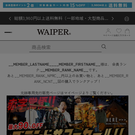
総額3,980円以上送料無料（一部地域・大型商品対
象外あり）
マイページ
お気に入り
カート
__MEMBER_LASTNAME__
__MEMBER_FIRSTNAME__
様は、
会員ラン
ク:
__MEMBER_RANK_NAME__
です。
あと
__MEMBER_RANK_NPRC__
円
以上のお買い物と、あと
__MEMBER_R
ANK_NCNT__
回
の購入でランクアップ！
元帥専用先行販売ページはマイページよりご覧ください。