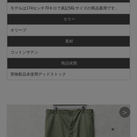
モデルは174センチ70キロで表記56Lサイズの商品着用です。
カラー
オリーブ
素材
コットンサテン
商品状態
実物新品未使用デッドストック
＞