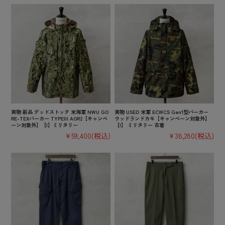
実物 新品 デッドストック 米海軍 NWU GO
実物 USED 米軍 ECWCS Gen1型パーカー
RE-TEXパーカー TYPEIII AOR2【キャンペ
ウッドランドカモ【キャンペーン対象外】
ーン対象外】【I】ミリタリー
【I】 ミリタリー 古着
¥59,400
(税込)
¥38,280
(税込)