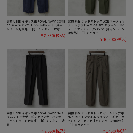
実物 USED イギリス軍 ROYAL NAVY COMB
実物 新品 デッドストック 米軍 ユーティリ
AT カーゴパンツ スラントポケット【キャ
ティ トラウザーズ OG-507 スラッシュポケ
ンペーン対象外】【I】 ミリタリー 古着
ット / ファティーグパンツ【キャンペーン
対象外】【I】ミリタリー
¥8,580
(税込)
¥16,500
(税込)
実物 USED イギリス軍 ROYAL NAVY No.3
実物 新品 デッドストック オーストリア軍
Dress トラウザーズ / オフィサーパンツ
M-75 コットンツイル ファティーグ カーゴ
【キャンペーン対象外】【I】ミリタリー 古
パンツ ノータック【キャンペーン対象外】
着
【I】ミリタリー
¥3,850
(税込)
¥7,480
(税込)