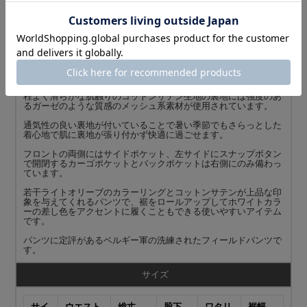
商品説明
実物 新品 デッドストック ベルギー軍 WHITE LINING フィール
ドパンツのご紹介です。
ベルギー軍からシンプルで使いやすい裏地付きのフィールドパン
ツが入荷しました。
程よく滑らかな肌触りのコットンサテン生地の裏地には強度のあ
るガーゼのような質感のメッシュ系素材が使用されています。
通気性の良い裏地が付いていることで暑い季節でもさらっとした
着心地で肌に裏地が張り付かず快適に過ごせます。
フロントの両側にはサイドポケット、左サイドにスナップボタン
で開閉するカーゴポケットとバックポケットは右側にのみ備わっ
ています。
若干ライトオリーブのカラーリングとコットンサテンが上品な印
象を与えてくれるパンツで、裾をロールアップしてホワイトカラ
ーの差し色をアクセントに履くこともできる使いやすいアイテム
です。
パンツに定評があるベルギー軍の洗練されたフィールドパンツで
す。
サイズ
サイ
ウエスト
総丈
股下
ワタリ
裾幅