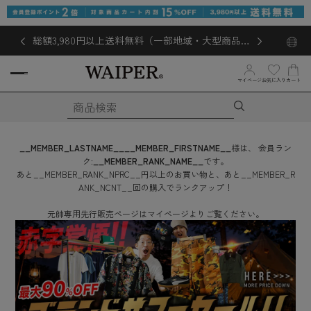
総額3,980円以上送料無料（一部地域・大型商品対
象外あり）
お気に入り
マイページ
カート
__MEMBER_LASTNAME__
__MEMBER_FIRSTNAME__
様は、
会員ラン
ク:
__MEMBER_RANK_NAME__
です。
あと
__MEMBER_RANK_NPRC__
円
以上のお買い物と、あと
__MEMBER_R
ANK_NCNT__
回
の購入でランクアップ！
元帥専用先行販売ページはマイページよりご覧ください。