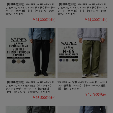
【即日出荷対応】WAIPER.inc US ARMY FI
【即日出荷対応】WAIPER.inc US ARMY FI
CTIONAL M-49 ストレッチトラウザー テー
CTIONAL M-49 ストレッチトラウザー スト
パード【WP1141】【T】【キャンペーン対
レート【WP1142】【T】【キャンペーン対
象外】ミリタリー
象外】ミリタリー
¥14,300
(税込)
¥14,300
(税込)
【即日出荷対応】WAIPER.inc US ARMY FI
WAIPER.inc 米軍 M-65 フィールドカーゴパ
CTIONAL M-49 VENTILE（ベンタイル）
ンツ 初期型【WP111】【キャンペーン対象
チノトラウザー テーパード【WP1086】
外】【R】ミリタリー
【T】【キャンペーン対象外】ミリタリー
¥10,780
(税込)
¥16,500
(税込)