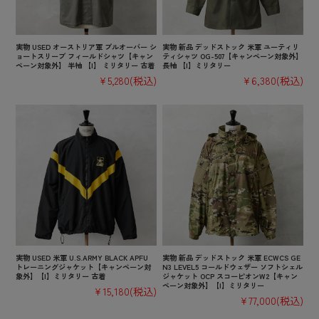
実物 USED オーストリア軍 プルオーバー シ
実物 新品 デッドストック 米軍 ユーティリ
ョートスリーブ フィールドシャツ【キャン
ティシャツ OG-507【キャンペーン対象外】
ペーン対象外】 半袖 【I】 ミリタリー 古着
長袖 【I】ミリタリー
¥5,280
(税込)
¥6,380
(税込)
実物 USED 米軍 U.S.ARMY BLACK APFU
実物 新品 デッドストック 米軍 ECWCS GE
トレーニングジャケット【キャンペーン対
N3 LEVEL5 コールドウェザー ソフトシェル
象外】【I】ミリタリー 古着
ジャケット OCP スコーピオンW2【キャン
ペーン対象外】【I】ミリタリー
¥15,180
(税込)
¥77,000
(税込)