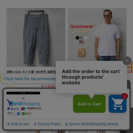
実物 USED スイス軍 1950年代 前期型 ヴィ
★カートで割引対象品★【即日出荷対応】G
ンテージ デニムワークパンツ【キャンペー
oodwear グッドウェア 2W7-65227 USAコッ
ン対象外】【I】ミリタリー 古着
トン パック 半袖 Tシャツ【TB】
¥7,480
(税込)
¥2,200
(税込)