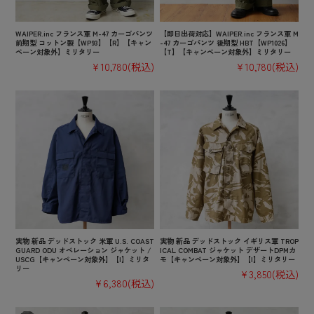
WAIPER.inc フランス軍 M-47 カーゴパンツ
【即日出荷対応】WAIPER.inc フランス軍 M
前期型 コットン製【WP93】【R】【キャン
-47 カーゴパンツ 後期型 HBT【WP1026】
ペーン対象外】ミリタリー
【T】【キャンペーン対象外】ミリタリー
¥10,780
(税込)
¥10,780
(税込)
実物 新品 デッドストック 米軍 U.S. COAST
実物 新品 デッドストック イギリス軍 TROP
GUARD ODU オペレーション ジャケット /
ICAL COMBAT ジャケット デザートDPMカ
USCG【キャンペーン対象外】【I】ミリタ
モ【キャンペーン対象外】【I】ミリタリー
リー
¥3,850
(税込)
¥6,380
(税込)