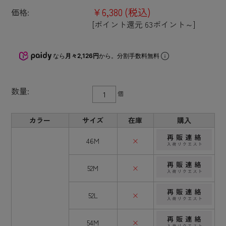
¥6,380
(税込)
価格:
[ポイント還元 63ポイント～]
なら
月々2,126円
から。分割手数料無料
数量:
個
カラー
サイズ
在庫
購入
46M
×
52M
×
52L
×
54M
×