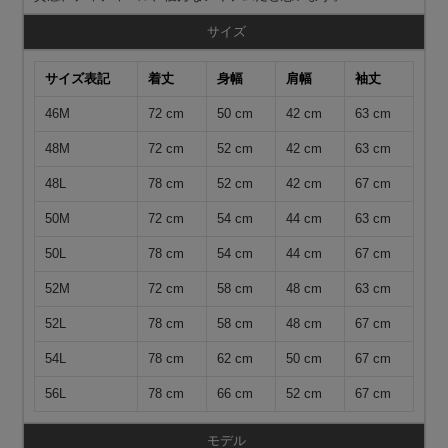
サイズ
サイズ表記
着丈
身幅
肩幅
袖丈
46M
72 cm
50 cm
42 cm
63 cm
48M
72 cm
52 cm
42 cm
63 cm
48L
78 cm
52 cm
42 cm
67 cm
50M
72 cm
54 cm
44 cm
63 cm
50L
78 cm
54 cm
44 cm
67 cm
52M
72 cm
58 cm
48 cm
63 cm
52L
78 cm
58 cm
48 cm
67 cm
54L
78 cm
62 cm
50 cm
67 cm
56L
78 cm
66 cm
52 cm
67 cm
モデル