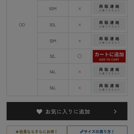
50M
×
OD
50L
×
52M
×
52L
○
54L
×
56L
×
★
会員ならさらにお得！
📏
サイズの測り方！