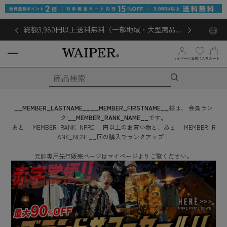
総額3,980円以上送料無料（一部地域・大型商品対
象外あり）
お気に入り
マイページ
カート
__MEMBER_LASTNAME__
__MEMBER_FIRSTNAME__
様は、
会員ラン
ク:
__MEMBER_RANK_NAME__
です。
あと
__MEMBER_RANK_NPRC__
円
以上のお買い物と、あと
__MEMBER_R
ANK_NCNT__
回
の購入でランクアップ！
元帥専用先行販売ページはマイページよりご覧ください。