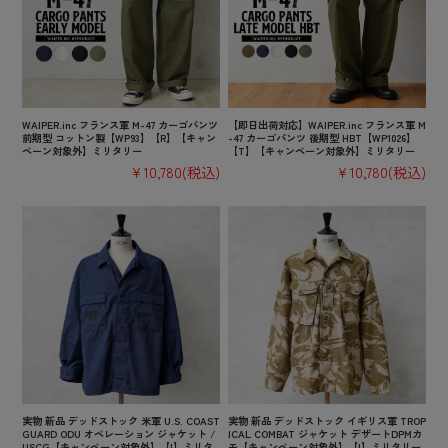
WAIPER.inc フランス軍 M-47 カーゴパンツ
【即日出荷対応】WAIPER.inc フランス軍 M
前期型 コットン製【WP93】【R】【キャン
-47 カーゴパンツ 後期型 HBT【WP1026】
ペーン対象外】ミリタリー
【T】【キャンペーン対象外】ミリタリー
¥10,780
(税込)
¥10,780
(税込)
実物 新品 デッドストック 米軍 U.S. COAST
実物 新品 デッドストック イギリス軍 TROP
GUARD ODU オペレーション ジャケット /
ICAL COMBAT ジャケット デザートDPMカ
USCG【キャンペーン対象外】【I】ミリタ
モ【キャンペーン対象外】【I】ミリタリー