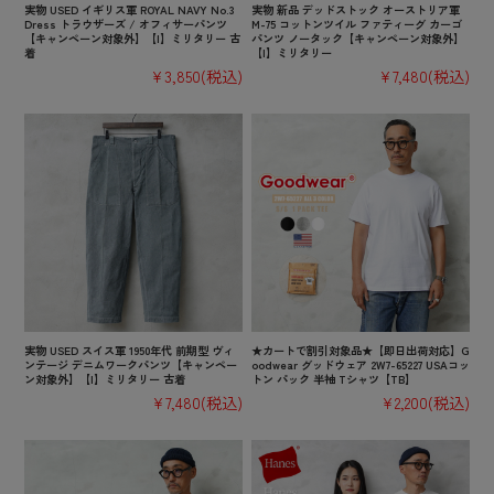
実物 USED イギリス軍 ROYAL NAVY No.3
実物 新品 デッドストック オーストリア軍
Dress トラウザーズ / オフィサーパンツ
M-75 コットンツイル ファティーグ カーゴ
【キャンペーン対象外】【I】ミリタリー 古
パンツ ノータック【キャンペーン対象外】
着
【I】ミリタリー
¥3,850
(税込)
¥7,480
(税込)
実物 USED スイス軍 1950年代 前期型 ヴィ
★カートで割引対象品★【即日出荷対応】G
ンテージ デニムワークパンツ【キャンペー
oodwear グッドウェア 2W7-65227 USAコッ
ン対象外】【I】ミリタリー 古着
トン パック 半袖 Tシャツ【TB】
¥7,480
(税込)
¥2,200
(税込)