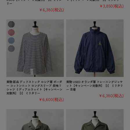
リー
¥3,850
(税込)
¥6,380
(税込)
実物 新品 デッドストック ロシア軍 ボーダ
実物 USED オランダ軍 トレーニングジャケ
ー コットンニット ロングスリーブ 長袖 T
ット【キャンペーン対象外】【I】 ミリタリ
シャツ ミディアムウェイト【キャンペーン
ー 古着
対象外】【I】 ミリタリー
¥6,380
(税込)
¥6,600
(税込)