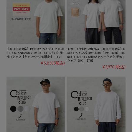
【即日出荷対応】PAYDAY ペイデイ PD8-C
★カートで割引対象品★【即日出荷対応】H
ST-5 STANDARD 2-PACK TEE 2パック 半
anes ヘインズ HM1-X201（HM1-D201） Ha
袖 Tシャツ【キャンペーン対象外】【TB】
nes T-SHIRTS SHIRO クルーネック 半袖 T
シャツ【Sx】【TB】
¥5,830
(税込)
¥2,970
(税込)