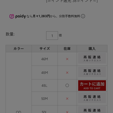
[ポイント還元 38ポイント～]
なら
月々1,283円
から。分割手数料無料
数量:
個
カラー
サイズ
在庫
購入
46M
×
48M
×
48L
○
50M
×
OD
50L
×