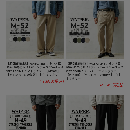
【即日出荷対応】WAIPER.inc フランス軍 1
【即日出荷対応】WAIPER.inc フランス軍 1
950～60年代 M-52 ヴィンテージ ツータック
950～60年代 M-52 ヴィンテージ ツータック
WESTPOINT チノトラウザー【WP1002】
WESTPOINT テーパードチノトラウザー
【キャンペーン対象外】【T】ミリタリー
【WP1003】【キャンペーン対象外】【T】
ミリタリー
¥9,680
(税込)
¥9,680
(税込)