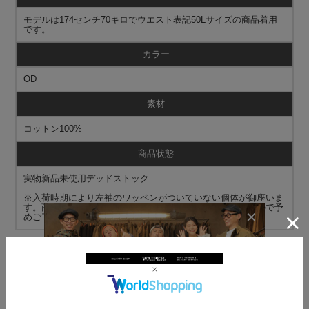
モデルは174センチ70キロでウエスト表記50Lサイズの商品着用
です。
カラー
OD
素材
コットン100%
商品状態
実物新品未使用デッドストック
※入荷時期により左袖のワッペンがついていない個体が御座いま
す。商品の状態についてご指定いただくことは出来ませんので予
めご了承ください。
＞