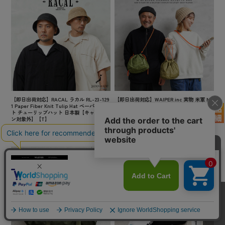
【即日出荷対応】RACAL ラカル RL-23-129
【即日出荷対応】WAIPER.inc 実物 米軍 M-
1 Paper Fiber Knit Tulip Hat ペーパーニッ
65 キルティング ライナー リメイク エフェ
ト チューリップハット 日本製【キャンペー
クツバッグ BRAID CORD 日本製【キャンペ
ン対象外】【T】
ーン対象外】【T】 ミリタリー
¥11,000
(税込)
¥7,150
(税込)