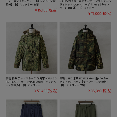
トレーニングジャケット【キャンペーン対
N3 LEVEL5 コールドウェザー ソフトシェル
象外】【I】ミリタリー 古着
ジャケット OCP スコーピオンW2【キャン
ペーン対象外】【I】ミリタリー
¥15,180
(税込)
¥77,000
(税込)
実物 新品 デッドストック 米海軍 NWU GO
実物 USED 米軍 ECWCS Gen1型パーカー
RE-TEXパーカー TYPEIII AOR2【キャンペ
ウッドランドカモ【キャンペーン対象外】
ーン対象外】【I】ミリタリー
【I】 ミリタリー 古着
¥59,400
(税込)
¥38,280
(税込)