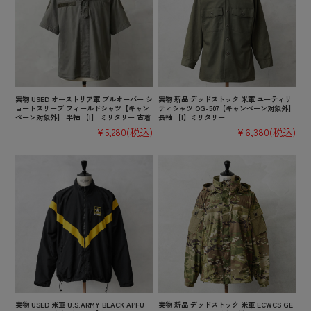
実物 USED オーストリア軍 プルオーバー シ
実物 新品 デッドストック 米軍 ユーティリ
ョートスリーブ フィールドシャツ【キャン
ティシャツ OG-507【キャンペーン対象外】
ペーン対象外】 半袖 【I】 ミリタリー 古着
長袖 【I】ミリタリー
¥5,280
(税込)
¥6,380
(税込)
実物 USED 米軍 U.S.ARMY BLACK APFU
実物 新品 デッドストック 米軍 ECWCS GE