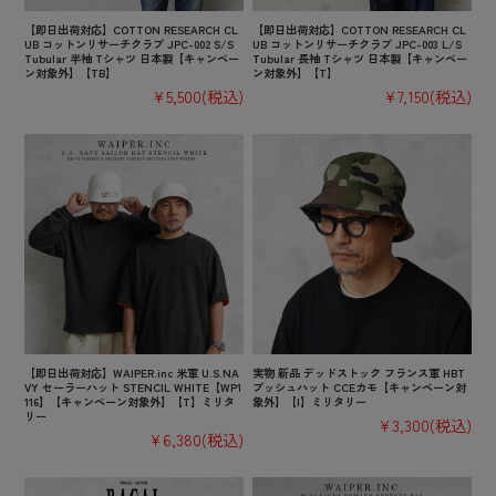
【即日出荷対応】COTTON RESEARCH CL
【即日出荷対応】COTTON RESEARCH CL
UB コットンリサーチクラブ JPC-002 S/S
UB コットンリサーチクラブ JPC-003 L/S
Tubular 半袖 Tシャツ 日本製【キャンペー
Tubular 長袖 Tシャツ 日本製【キャンペー
ン対象外】【TB】
ン対象外】【T】
¥5,500
(税込)
¥7,150
(税込)
【即日出荷対応】WAIPER.inc 米軍 U.S.NA
実物 新品 デッドストック フランス軍 HBT
VY セーラーハット STENCIL WHITE【WP1
ブッシュハット CCEカモ【キャンペーン対
116】【キャンペーン対象外】【T】ミリタ
象外】【I】ミリタリー
リー
¥3,300
(税込)
¥6,380
(税込)