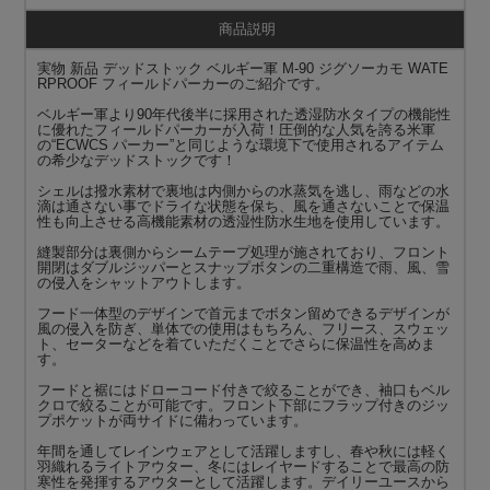
商品説明
実物 新品 デッドストック ベルギー軍 M-90 ジグソーカモ WATE
RPROOF フィールドパーカーのご紹介です。
ベルギー軍より90年代後半に採用された透湿防水タイプの機能性
に優れたフィールドパーカーが入荷！圧倒的な人気を誇る米軍
の“ECWCS パーカー”と同じような環境下で使用されるアイテム
の希少なデッドストックです！
シェルは撥水素材で裏地は内側からの水蒸気を逃し、雨などの水
滴は通さない事でドライな状態を保ち、風を通さないことで保温
性も向上させる高機能素材の透湿性防水生地を使用しています。
縫製部分は裏側からシームテープ処理が施されており、フロント
開閉はダブルジッパーとスナップボタンの二重構造で雨、風、雪
の侵入をシャットアウトします。
フード一体型のデザインで首元までボタン留めできるデザインが
風の侵入を防ぎ、単体での使用はもちろん、フリース、スウェッ
ト、セーターなどを着ていただくことでさらに保温性を高めま
す。
フードと裾にはドローコード付きで絞ることができ、袖口もベル
クロで絞ることが可能です。フロント下部にフラップ付きのジッ
プポケットが両サイドに備わっています。
年間を通してレインウェアとして活躍しますし、春や秋には軽く
羽織れるライトアウター、冬にはレイヤードすることで最高の防
寒性を発揮するアウターとして活躍します。デイリーユースから