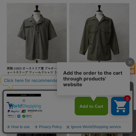
実物 USED オーストリア軍 プルオーバー シ
実物 新品 デッドストック 米軍 ユーティリ
ョートスリーブ フィールドシャツ【キャン
ティシャツ OG-507【キャンペーン対象外】
ペーン対象外】 半袖 【I】 ミリタリー 古着
長袖 【I】ミリタリー
¥5,280
(税込)
¥6,380
(税込)