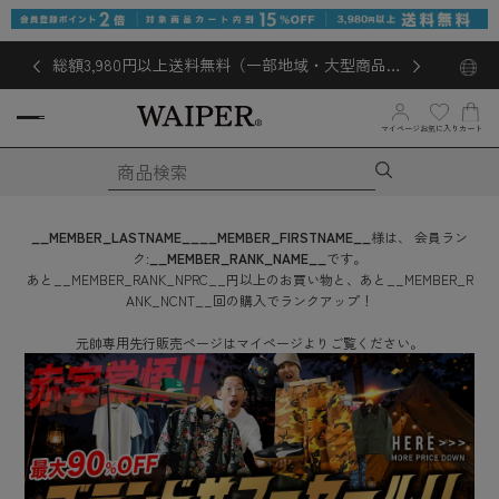
総額3,980円以上送料無料（一部地域・大型商品対
象外あり）
お気に入り
マイページ
カート
__MEMBER_LASTNAME__
__MEMBER_FIRSTNAME__
様は、
会員ラン
ク:
__MEMBER_RANK_NAME__
です。
あと
__MEMBER_RANK_NPRC__
円
以上のお買い物と、あと
__MEMBER_R
ANK_NCNT__
回
の購入でランクアップ！
元帥専用先行販売ページはマイページよりご覧ください。