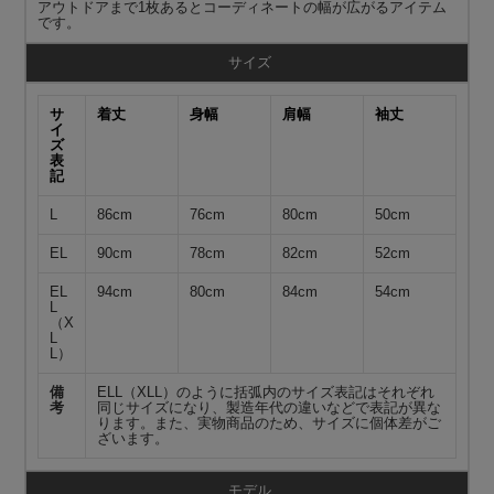
アウトドアまで1枚あるとコーディネートの幅が広がるアイテム
です。
サイズ
サ
着丈
身幅
肩幅
袖丈
イ
ズ
表
記
L
86cm
76cm
80cm
50cm
EL
90cm
78cm
82cm
52cm
EL
94cm
80cm
84cm
54cm
L
（X
L
L）
備
ELL（XLL）のように括弧内のサイズ表記はそれぞれ
考
同じサイズになり、製造年代の違いなどで表記が異な
ります。また、実物商品のため、サイズに個体差がご
ざいます。
モデル