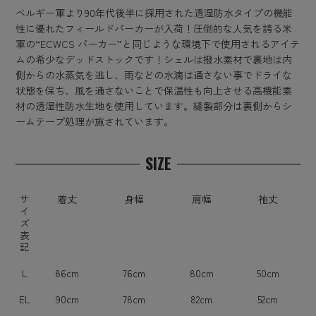
ベルギー軍より90年代後半に採用された透湿防水タイプの機能
性に優れたフィールドパーカーが入荷！圧倒的な人気を誇る米
軍の“ECWCS パーカー”と同じような環境下で使用されるアイテ
ムの希少なデッドストックです！シェルは撥水素材で裏地は内
側からの水蒸気を逃し、雨などの水滴は通さない事でドライな
状態を保ち、風を通さないことで保温性も向上させる高機能素
材の透湿性防水生地を使用しています。縫製部分は裏側からシ
ームテープ処理が施されています。
SIZE
サ
着丈
身幅
肩幅
袖丈
イ
ズ
表
記
L
86cm
76cm
80cm
50cm
EL
90cm
78cm
82cm
52cm