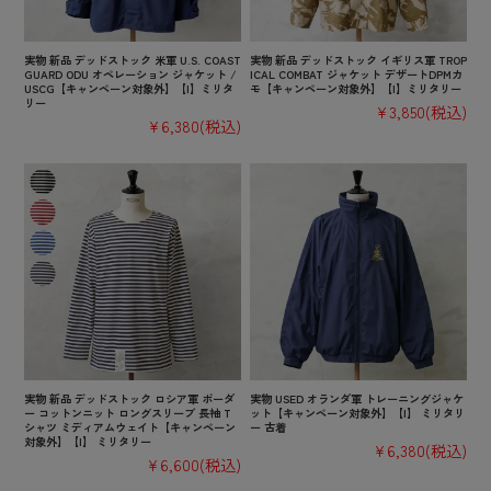
実物 新品 デッドストック 米軍 U.S. COAST
実物 新品 デッドストック イギリス軍 TROP
GUARD ODU オペレーション ジャケット /
ICAL COMBAT ジャケット デザートDPMカ
USCG【キャンペーン対象外】【I】ミリタ
モ【キャンペーン対象外】【I】ミリタリー
リー
¥3,850
(税込)
¥6,380
(税込)
実物 新品 デッドストック ロシア軍 ボーダ
実物 USED オランダ軍 トレーニングジャケ
ー コットンニット ロングスリーブ 長袖 T
ット【キャンペーン対象外】【I】 ミリタリ
シャツ ミディアムウェイト【キャンペーン
ー 古着
対象外】【I】 ミリタリー
¥6,380
(税込)
¥6,600
(税込)