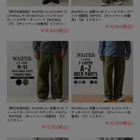
【即日出荷対応】WAIPER.inc US ARMY FI
WAIPER.inc 米軍 M-65 フィールドカーゴパ
CTIONAL M-49 VENTILE（ベンタイル）
ンツ 初期型【WP111】【キャンペーン対象
チノトラウザー テーパード【WP1086】
外】【R】ミリタリー
【T】【キャンペーン対象外】ミリタリー
¥10,780
(税込)
¥16,500
(税込)
【即日出荷対応】WAIPER.inc 米軍 M-51 フ
WAIPER.inc 米軍 U.S.NAVY A-2 1レイヤー
ィールドカーゴパンツ スタンダードモデル
デッキパンツ【WP126】【キャンペーン対
【WP1160】【キャンペーン対象外】【T】
象外】【T】ミリタリー
ミリタリー
¥10,780
(税込)
¥13,750
(税込)