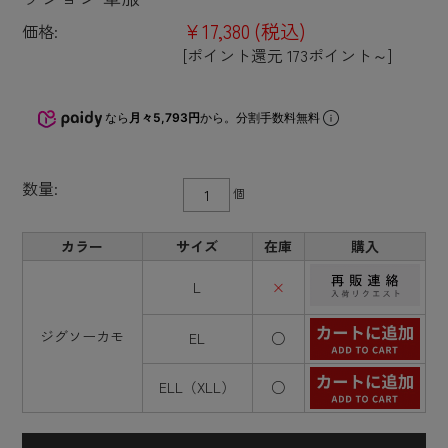
¥17,380
(税込)
価格:
[ポイント還元 173ポイント～]
なら
月々5,793円
から。分割手数料無料
数量:
個
カラー
サイズ
在庫
購入
L
×
ジグソーカモ
EL
○
ELL（XLL）
○