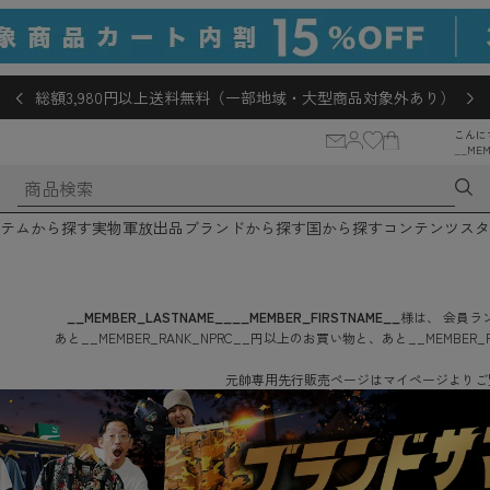
総額3,980円以上送料無料（一部地域・大型商品対象外あり）
こんに
__MEM
テムから探す
実物軍放出品
ブランドから探す
国から探す
コンテンツ
スタ
__MEMBER_LASTNAME__
__MEMBER_FIRSTNAME__
様は、
会員ラン
あと
__MEMBER_RANK_NPRC__
円
以上のお買い物と、あと
__MEMBER_
元帥専用先行販売ページはマイページよりご