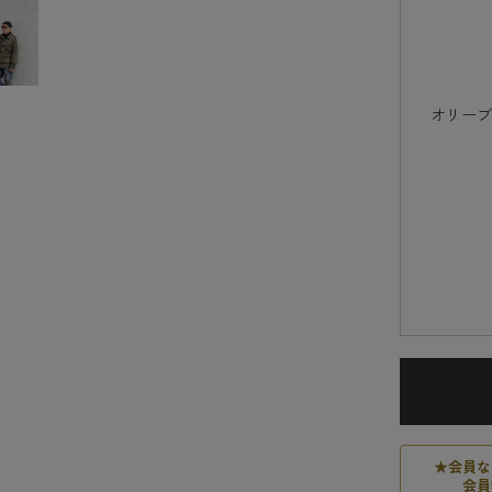
オリー
★
会員な
会員