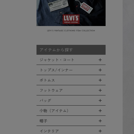
アイテムから探す
ジャケット・コート
トップス/インナー
全てのジャケット・コート
LEVEL7
ボトムス
全てのトップス/インナー
フライトジャケット
Tシャツ
フットウェア
全てのボトムス
M-65ジャケット
シャツ
カーゴパンツ
バッグ
全てのフットウェア
デッキジャケット
スウェット/パーカー
デニムパンツ
ブーツ
小物（アイテム）
タンカースジャケット
全てのバッグ
セーター/カーディガン
チノ，ワークパンツ
シューズ・スニーカー
コート
リュックサック
帽子
ベスト
全ての小物（アイテム）
ファティーグパンツ
サンダル
ソフトシェルジャケット
ショルダーバッグ
タンクトップ
グローブ（手袋）
インテリア
ナイロンパンツ
全ての帽子