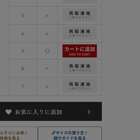
3
×
ブ
4
×
5
○
6
×
7
×
らさらにお得！
📏
サイズの測り方！
特典を見る
採寸ガイドを見る