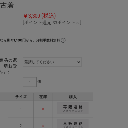
 古着
¥3,300
(税込)
[ポイント還元 33ポイント～]
なら
月々1,100円
から。分割手数料無料
商品の返
一切お受
ん。:
個
サイズ
在庫
購入
1
×
2
×