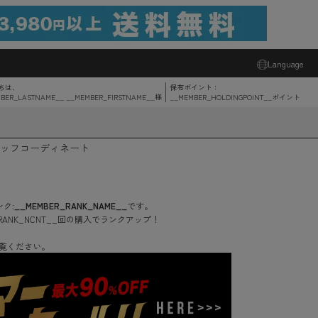
Language
ちは、
保有ポイント：
BER_LASTNAME__ __MEMBER_FIRSTNAME__
様
__MEMBER_HOLDINGPOINT__
ポイント
ッフコーディネート
ク:
__MEMBER_RANK_NAME__
です。
RANK_NCNT__
回
の購入でランクアップ！
覧ください。