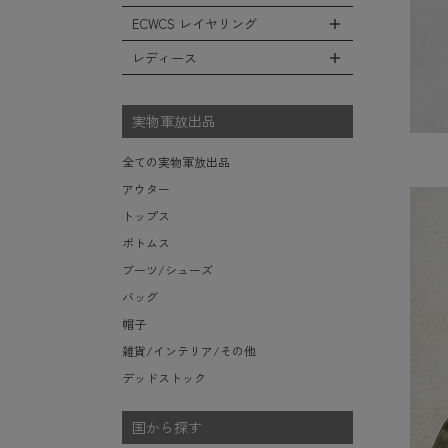
レインシューズ・ブーツ
フリースジャケット
ヘルメットバッグ
防寒物（ネックウォーマーetc）
スウェットパンツ
キャップ
ECWCS レイヤリング
ソックス/靴下
全てのインテリア
レザーアウター
メッセンジャーバッグ
傘/ポンチョ
ショートパンツ
ハット
デスク、椅子、家具
レディース
ジャケットライナー
トートバッグ
全てのECWCS
ミリタリーウォッチ
アンダー（下着）
ニット帽（ビーニー）
シュラフ/ブランケット/etc
デニムジャケット
ウエストバッグ/ボディバッグ
ライトベースレイヤー Level.1
財布・小銭入れ・キーケース
全てのレディース
ベレー帽
ボックス/ガソリン缶/etc
モッズコート
ダッフルバッグ
ミッドベースレイヤー Level.2
実物軍放出品
サングラス・ゴーグル
ハンチング
生地・テントシェル
ボストンバッグ
フリースレイヤー Level.3
ベルト
キャスケット
全ての実物軍放出品
ポーチ/ケース/etc
ウィンドレイヤー Level.4
食器/ボトル/etc
その他
アウター
スーツケース/キャリーバッグ
ソフトシェルレイヤー Level.5
ミリタリー雑貨
トップス
ビジネスバッグ
ハードシェルレイヤー Level.6
ライト/懐中電灯/etc
ボトムス
アウターレイヤー Level.7
ロープ/コード/etc
ブーツ/シューズ
タオル/ハンカチ/etc
バッグ
その他の小物
帽子
雑貨/インテリア/その他
デッドストック
国から探す