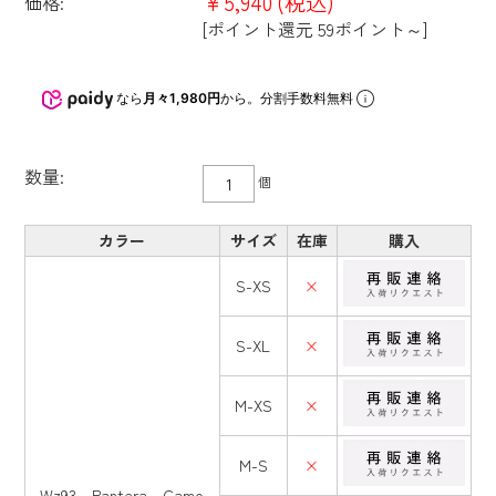
¥5,940
(税込)
価格:
[ポイント還元 59ポイント～]
なら
月々1,980円
から。分割手数料無料
数量:
個
カラー
サイズ
在庫
購入
S-XS
×
S-XL
×
M-XS
×
M-S
×
Wz93 Pantera Camo