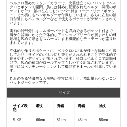
ベルクロ留めのスタンドカラーで、比翼仕立てのフロントはベル
クロとボタンで開閉、胸には斜めに配置されたベルクロ開閉のポ
ケットが2つ、袖の左右にもジッパー付きユーティリティポケッ
ト、その横にもペンホルダーが付属しています。さらに左袖の袖
口付近にもペンホルダーなどで使えるポケットがデザインされて
います。
両袖の肘部分にはエルボーパッドを収納できるポケット付きで、
肩から背面にかけた立体的なアクションプリーツが腕まわりの可
動域を広めて動きをスムーズにする機能的なディテールが盛り込
まれています。
立体的な作りのポケットに、ベルクロパネルが様々な箇所に付属
しており、サイドのパネル切り替えが入れられることで立体的で
動きやすいデザインが施されています。袖口はベルクロで調節可
能で、広めの袖口がロールアップもしやすく計算されています。
脇下にはベンチレーションとして機能するホールが付属していま
す。
丸みのある特徴的なカモ柄が非常に珍しく、放出量も少ないコン
バットジャケットです。
サイズ
サイズ表
着丈
身幅
肩幅
袖丈
記
S-XS
66cm
51cm
43cm
58cm