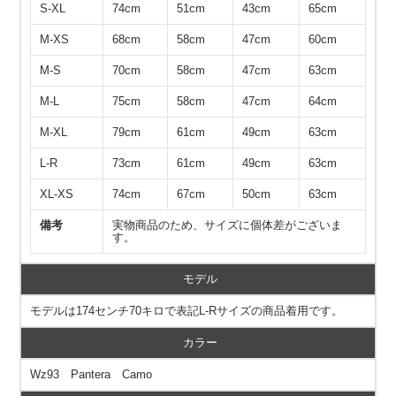
S-XL
74cm
51cm
43cm
65cm
M-XS
68cm
58cm
47cm
60cm
M-S
70cm
58cm
47cm
63cm
M-L
75cm
58cm
47cm
64cm
M-XL
79cm
61cm
49cm
63cm
L-R
73cm
61cm
49cm
63cm
XL-XS
74cm
67cm
50cm
63cm
備考
実物商品のため、サイズに個体差がございま
す。
モデル
モデルは174センチ70キロで表記L-Rサイズの商品着用です。
カラー
Wz93 Pantera Camo