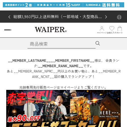
総額3,980円以上送料無料（一部地域・大型商品対
象外あり）
お気に入り
マイページ
カート
__MEMBER_LASTNAME__
__MEMBER_FIRSTNAME__
様は、
会員ラン
ク:
__MEMBER_RANK_NAME__
です。
あと
__MEMBER_RANK_NPRC__
円
以上のお買い物と、あと
__MEMBER_R
ANK_NCNT__
回
の購入でランクアップ！
元帥専用先行販売ページはマイページよりご覧ください。