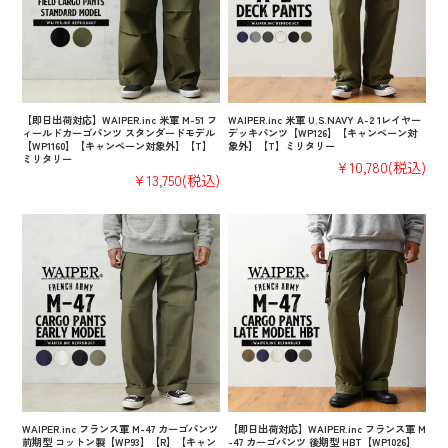
【即日出荷対応】WAIPER.inc 米軍 M-51 フ
WAIPER.inc 米軍 U.S.NAVY A-2 1レイヤー
ィールドカーゴパンツ スタンダードモデル
デッキパンツ【WP126】【キャンペーン対
【WP1160】【キャンペーン対象外】【T】
象外】【T】ミリタリー
ミリタリー
¥10,780
(税込)
¥13,750
(税込)
WAIPER.inc フランス軍 M-47 カーゴパンツ
【即日出荷対応】WAIPER.inc フランス軍 M
前期型 コットン製【WP93】【R】【キャン
-47 カーゴパンツ 後期型 HBT【WP1026】