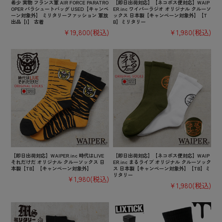
希少 実物 フランス軍 AIR FORCE PARATRO
【即日出荷対応】【ネコポス便対応】WAIP
OPER パラシュートバッグ USED【キャンペ
ER.inc ワイパーラジオ オリジナル クルーソ
ーン対象外】 ミリタリーファッション 軍放
ックス 日本製【キャンペーン対象外】【T
出品【I】 古着
B】ミリタリー
¥19,800
(税込)
¥1,980
(税込)
【即日出荷対応】WAIPER.inc 時代はLIVE
【即日出荷対応】【ネコポス便対応】WAIP
それだけだ オリジナル クルーソックス 日
ER.inc まるライブ オリジナル クルーソック
本製【TB】【キャンペーン対象外】
ス 日本製【キャンペーン対象外】【TB】ミ
リタリー
¥1,980
(税込)
¥1,980
(税込)