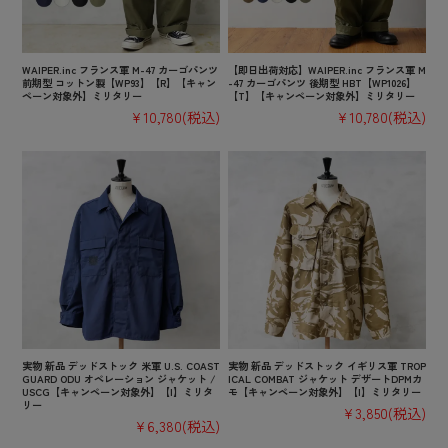
WAIPER.inc フランス軍 M-47 カーゴパンツ
【即日出荷対応】WAIPER.inc フランス軍 M
前期型 コットン製【WP93】【R】【キャン
-47 カーゴパンツ 後期型 HBT【WP1026】
ペーン対象外】ミリタリー
【T】【キャンペーン対象外】ミリタリー
¥10,780
(税込)
¥10,780
(税込)
実物 新品 デッドストック 米軍 U.S. COAST
実物 新品 デッドストック イギリス軍 TROP
GUARD ODU オペレーション ジャケット /
ICAL COMBAT ジャケット デザートDPMカ
USCG【キャンペーン対象外】【I】ミリタ
モ【キャンペーン対象外】【I】ミリタリー
リー
¥3,850
(税込)
¥6,380
(税込)