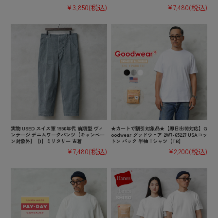
¥3,850
(税込)
¥7,480
(税込)
実物 USED スイス軍 1950年代 前期型 ヴィ
★カートで割引対象品★【即日出荷対応】G
ンテージ デニムワークパンツ【キャンペー
oodwear グッドウェア 2W7-65227 USAコッ
ン対象外】【I】ミリタリー 古着
トン パック 半袖 Tシャツ【TB】
¥7,480
(税込)
¥2,200
(税込)