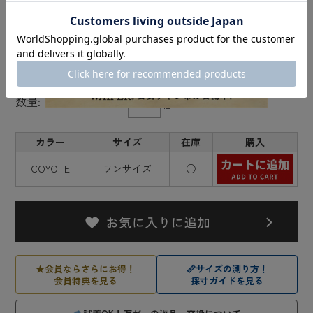
コーディオン式 スリーピングマット【キャンペ
ーン対象外】【I】ミリタリー 古着
¥3,850
(税込)
価格:
[ポイント還元 38ポイント～]
数量:
個
カラー
サイズ
在庫
購入
COYOTE
ワンサイズ
○
★
会員ならさらにお得！
📏
サイズの測り方！
会員特典を見る
採寸ガイドを見る