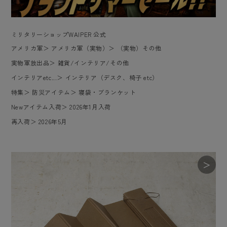
ミリタリーショップWAIPER 公式
アメリカ軍
＞
アメリカ軍（実物）
＞
（実物）その他
実物軍放出品
＞
雑貨/インテリア/その他
インテリアetc...
＞
インテリア（デスク、椅子 etc）
特集
＞
防災アイテム
＞
寝袋・ブランケット
Newアイテム入荷
＞
2026年1月入荷
再入荷
＞
2026年5月
＞