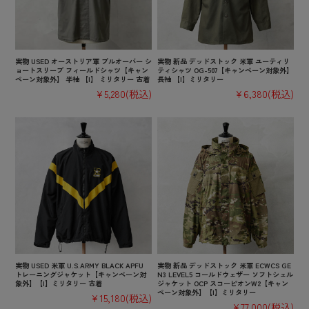
実物 USED オーストリア軍 プルオーバー シ
実物 新品 デッドストック 米軍 ユーティリ
ョートスリーブ フィールドシャツ【キャン
ティシャツ OG-507【キャンペーン対象外】
ペーン対象外】 半袖 【I】 ミリタリー 古着
長袖 【I】ミリタリー
¥5,280
(税込)
¥6,380
(税込)
実物 USED 米軍 U.S.ARMY BLACK APFU
実物 新品 デッドストック 米軍 ECWCS GE
トレーニングジャケット【キャンペーン対
N3 LEVEL5 コールドウェザー ソフトシェル
象外】【I】ミリタリー 古着
ジャケット OCP スコーピオンW2【キャン
ペーン対象外】【I】ミリタリー
¥15,180
(税込)
¥77,000
(税込)