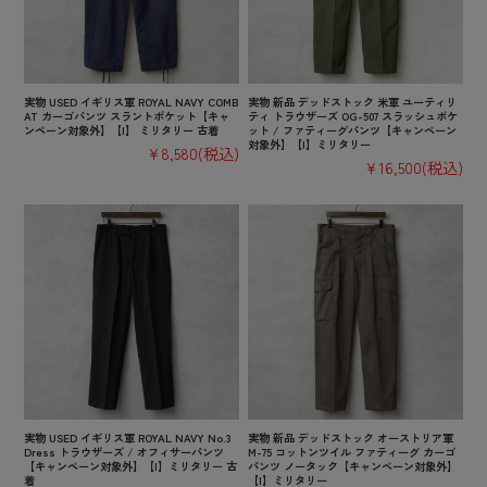
実物 USED イギリス軍 ROYAL NAVY COMB
実物 新品 デッドストック 米軍 ユーティリ
AT カーゴパンツ スラントポケット【キャ
ティ トラウザーズ OG-507 スラッシュポケ
ンペーン対象外】【I】 ミリタリー 古着
ット / ファティーグパンツ【キャンペーン
対象外】【I】ミリタリー
¥8,580
(税込)
¥16,500
(税込)
実物 USED イギリス軍 ROYAL NAVY No.3
実物 新品 デッドストック オーストリア軍
Dress トラウザーズ / オフィサーパンツ
M-75 コットンツイル ファティーグ カーゴ
【キャンペーン対象外】【I】ミリタリー 古
パンツ ノータック【キャンペーン対象外】
着
【I】ミリタリー