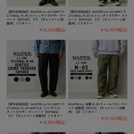
【即日出荷対応】WAIPER.inc US ARMY FI
【即日出荷対応】WAIPER.inc US ARMY FI
CTIONAL M-49 ストレッチトラウザー テー
CTIONAL M-49 ストレッチトラウザー スト
パード【WP1141】【T】【キャンペーン対
レート【WP1142】【T】【キャンペーン対
象外】ミリタリー
象外】ミリタリー
¥14,300
(税込)
¥14,300
(税込)
【即日出荷対応】WAIPER.inc US ARMY FI
WAIPER.inc 米軍 M-65 フィールドカーゴパ
CTIONAL M-49 VENTILE（ベンタイル）
ンツ 初期型【WP111】【キャンペーン対象
チノトラウザー テーパード【WP1086】
外】【R】ミリタリー
【T】【キャンペーン対象外】ミリタリー
¥10,780
(税込)
¥16,500
(税込)