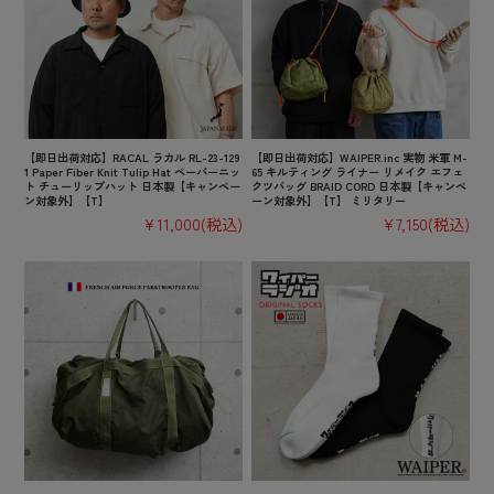
【即日出荷対応】RACAL ラカル RL-23-129
【即日出荷対応】WAIPER.inc 実物 米軍 M-
1 Paper Fiber Knit Tulip Hat ペーパーニッ
65 キルティング ライナー リメイク エフェ
ト チューリップハット 日本製【キャンペー
クツバッグ BRAID CORD 日本製【キャンペ
ン対象外】【T】
ーン対象外】【T】 ミリタリー
¥11,000
(税込)
¥7,150
(税込)