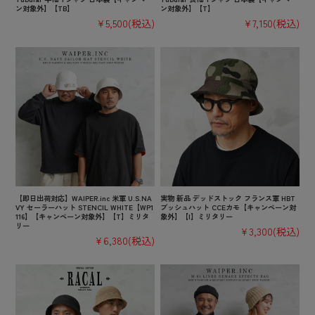
ン対象外】【TB】
ン対象外】【T】
¥5,500
(税込)
¥7,150
(税込)
【即日出荷対応】WAIPER.inc 米軍 U.S.NA
実物 新品 デッドストック フランス軍 HBT
VY セーラーハット STENCIL WHITE【WP1
ブッシュハット CCEカモ【キャンペーン対
116】【キャンペーン対象外】【T】ミリタ
象外】【I】ミリタリー
リー
¥3,300
(税込)
¥6,380
(税込)