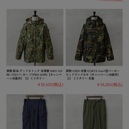
実物 新品 デッドストック 米海軍 NWU GO
実物 USED 米軍 ECWCS Gen1型パーカー
RE-TEXパーカー TYPEIII AOR2【キャンペ
ウッドランドカモ【キャンペーン対象外】
ーン対象外】【I】ミリタリー
【I】 ミリタリー 古着
¥59,400
(税込)
¥38,280
(税込)