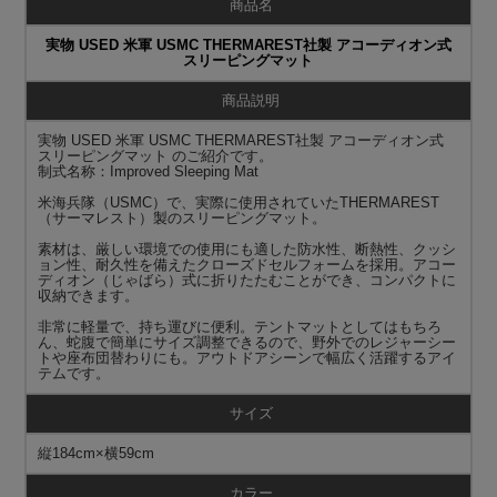
商品名
実物 USED 米軍 USMC THERMAREST社製 アコーディオン式
スリーピングマット
商品説明
実物 USED 米軍 USMC THERMAREST社製 アコーディオン式
スリーピングマット のご紹介です。
制式名称：Improved Sleeping Mat
米海兵隊（USMC）で、実際に使用されていたTHERMAREST
（サーマレスト）製のスリーピングマット。
素材は、厳しい環境での使用にも適した防水性、断熱性、クッシ
ョン性、耐久性を備えたクローズドセルフォームを採用。アコー
ディオン（じゃばら）式に折りたたむことができ、コンパクトに
収納できます。
非常に軽量で、持ち運びに便利。テントマットとしてはもちろ
ん、蛇腹で簡単にサイズ調整できるので、野外でのレジャーシー
トや座布団替わりにも。アウトドアシーンで幅広く活躍するアイ
テムです。
サイズ
縦184cm×横59cm
カラー