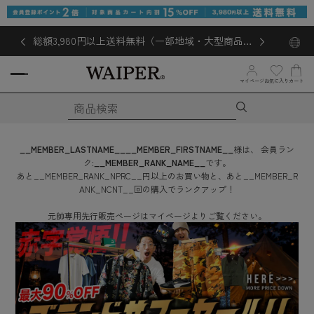
総額3,980円以上送料無料（一部地域・大型商品対
象外あり）
お気に入り
マイページ
カート
__MEMBER_LASTNAME__
__MEMBER_FIRSTNAME__
様は、
会員ラン
ク:
__MEMBER_RANK_NAME__
です。
あと
__MEMBER_RANK_NPRC__
円
以上のお買い物と、あと
__MEMBER_R
ANK_NCNT__
回
の購入でランクアップ！
元帥専用先行販売ページはマイページよりご覧ください。