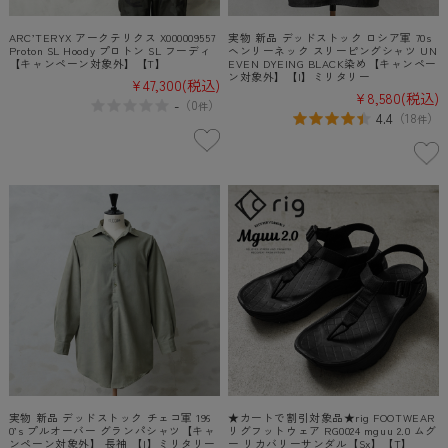
ARC’TERYX アークテリクス X000009557
実物 新品 デッドストック ロシア軍 70s
Proton SL Hoody プロトン SL フーディ
ヘンリーネック スリーピングシャツ UN
【キャンペーン対象外】【T】
EVEN DYEING BLACK染め【キャンペー
ン対象外】【I】ミリタリー
¥47,300
(税込)
¥8,580
(税込)
-
（
0
）
件
4.4
（
18
）
件
実物 新品 デッドストック チェコ軍 196
★カートで割引対象品★rig FOOTWEAR
0’s プルオーバー グランパシャツ【キャ
リグフットウェア RG0024 mguu 2.0 ムグ
ンペーン対象外】 長袖 【I】ミリタリー
ー リカバリーサンダル【Sx】【T】