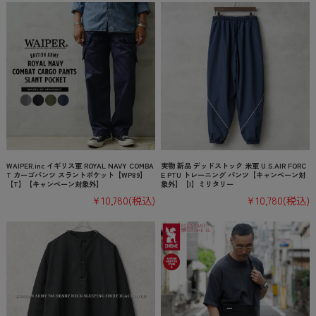
WAIPER.inc イギリス軍 ROYAL NAVY COMBA
実物 新品 デッドストック 米軍 U.S.AIR FORC
T カーゴパンツ スラントポケット【WP89】
E PTU トレーニング パンツ【キャンペーン対
【T】【キャンペーン対象外】
象外】【I】ミリタリー
¥10,780
(税込)
¥10,780
(税込)