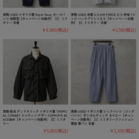
実物 USED イギリス軍 Royal Navy カーゴパ
実物 USED 米軍 U.S.AIR FORCE S/S 半袖 Tシ
ンツ 前期型【キャンペーン対象外】【I】 ミリ
ャツ バックプリント入り【キャンペーン対象
タリー 古着
外】【I】ミリタリー 古着
¥8,580
(税込)
¥2,750
(税込)
実物 新品 デッドストック イギリス軍 TROPIC
実物 USED イギリス軍 シェフパンツ（コック
AL COMBAT ジャケット デザートDPMカモ BL
パンツ）ギンガムチェック ネイビー【キャン
ACK染め【キャンペーン対象外】【I】ミリタ
ペーン対象外】【I】ミリタリーファッション
リー
軍服 軍パン 古着
¥5,280
(税込)
¥3,300
(税込)