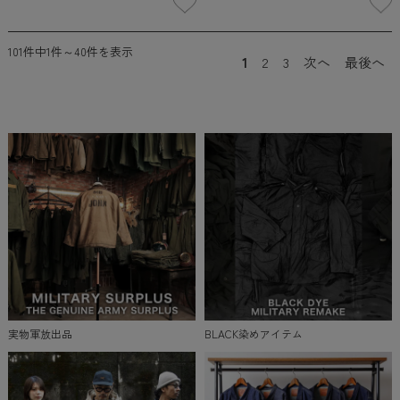
101件中1件～40件を表示
1
2
3
次へ
最後へ
実物軍放出品
BLACK染めアイテム