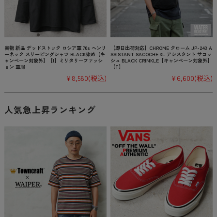
実物 新品 デッドストック ロシア軍 70s ヘンリ
【即日出荷対応】CHROME クローム JP-243 A
ーネック スリーピングシャツ BLACK染め【キ
SSISTANT SACOCHE 3L アシスタント サコッ
ャンペーン対象外】【I】ミリタリーファッシ
シュ BLACK CRINKLE【キャンペーン対象外】
ョン 軍服
【T】
¥8,580
(税込)
¥6,600
(税込)
人気急上昇ランキング