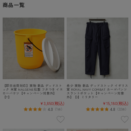
商品一覧
【即日出荷対応】実物 新品 デッドスト
希少 実物 新品 デッドストック イギリス
ック 米軍 NALGENE社製 フタつき イエ
軍 ROYAL NAVY COMBAT カーゴパンツ
ローバケツ【キャンペーン対象外】
スラントポケット【キャンペーン対象
【T】
外】【I】ミリタリー
¥3,850
(税込)
¥15,180
(税込)
4.0
4.8
（
1
）
（
32
）
件
件