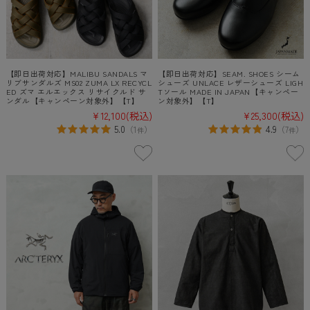
【即日出荷対応】MALIBU SANDALS マ
【即日出荷対応】SEAM. SHOES シーム
リブサンダルズ MS02 ZUMA LX RECYCL
シューズ UNLACE レザーシューズ LIGH
ED ズマ エルエックス リサイクルド サ
Tソール MADE IN JAPAN【キャンペー
ンダル【キャンペーン対象外】【T】
ン対象外】【T】
¥12,100
(税込)
¥25,300
(税込)
5.0
4.9
（
1
）
（
7
）
件
件