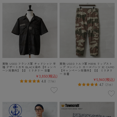
実物 USED フランス軍 チャドシャツ 半
実物 USED トルコ軍 M2018 リップスト
袖 デザートカモ BLACK染め【キャンペ
ップ コンバット カーゴパンツ 3C CAMO
ーン対象外】【I】 ミリタリー 古着
【キャンペーン対象外】【I】 ミリタリ
ー 古着
¥3,850
(税込)
¥5,940
(税込)
4.8
（
17
）
件
4.7
（
21
）
件