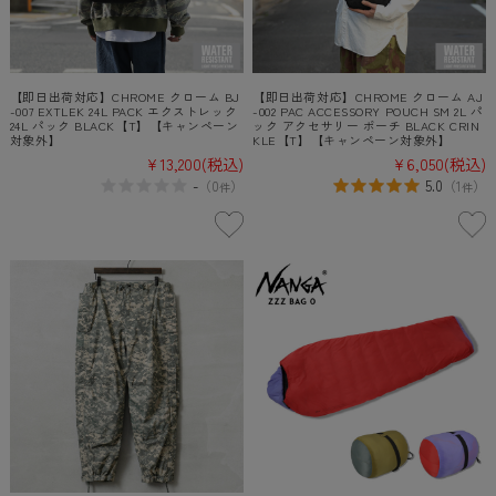
【即日出荷対応】CHROME クローム BJ
【即日出荷対応】CHROME クローム AJ
-007 EXTLEK 24L PACK エクストレック
-002 PAC ACCESSORY POUCH SM 2L パ
24L パック BLACK【T】【キャンペーン
ック アクセサリー ポーチ BLACK CRIN
対象外】
KLE【T】【キャンペーン対象外】
¥13,200
(税込)
¥6,050
(税込)
-
5.0
（
0
）
（
1
）
件
件