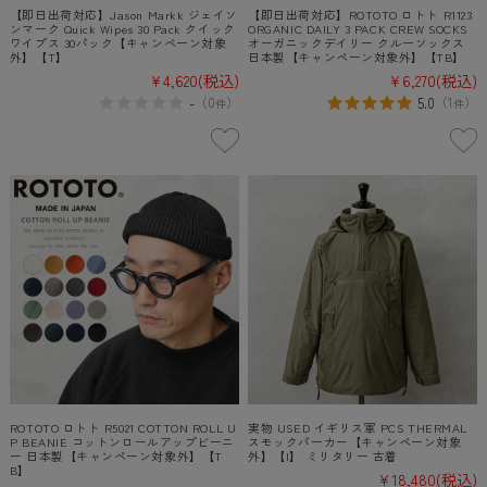
【即日出荷対応】Jason Markk ジェイソ
【即日出荷対応】ROTOTO ロトト R1123
ンマーク Quick Wipes 30 Pack クイック
ORGANIC DAILY 3 PACK CREW SOCKS
ワイプス 30パック【キャンペーン対象
オーガニックデイリー クルーソックス
外】【T】
日本製【キャンペーン対象外】【TB】
¥4,620
(税込)
¥6,270
(税込)
-
5.0
（
0
）
（
1
）
件
件
ROTOTO ロトト R5021 COTTON ROLL U
実物 USED イギリス軍 PCS THERMAL
P BEANIE コットンロールアップビーニ
スモックパーカー【キャンペーン対象
ー 日本製【キャンペーン対象外】【T
外】【I】 ミリタリー 古着
B】
¥18,480
(税込)