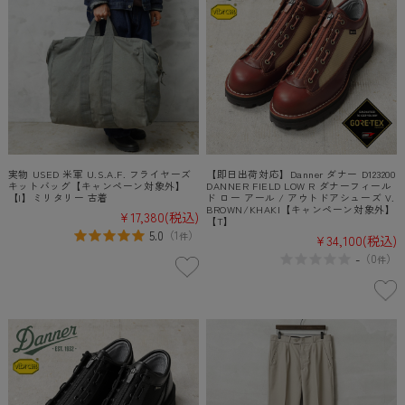
実物 USED 米軍 U.S.A.F. フライヤーズ
【即日出荷対応】Danner ダナー D123200
キットバッグ【キャンペーン対象外】
DANNER FIELD LOW R ダナーフィール
【I】ミリタリー 古着
ド ロー アール / アウトドアシューズ V.
BROWN/KHAKI【キャンペーン対象外】
¥17,380
(税込)
【T】
5.0
（
1
）
件
¥34,100
(税込)
-
（
0
）
件