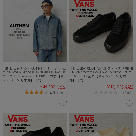
【即日出荷対応】AUTHEN オーセン AU
【即日出荷対応】VANS ヴァンズ PREMI
T-094-002 VINTAGE ENGINEER JACKE
UM VN000CXTBKA LX OLD SKOOL スニ
T デニム ジャケット USED 日本製【キ
ーカー USA企画【キャンペーン対象
ャンペーン対象外】【T】
外】【T】
¥49,500
(税込)
¥12,100
(税込)
4.0
-
（
1
）
（
0
）
件
件