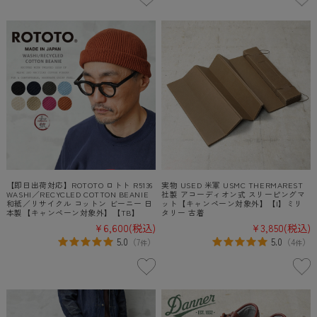
【即日出荷対応】ROTOTO ロトト R5136
実物 USED 米軍 USMC THERMAREST
WASHI／RECYCLED COTTON BEANIE
社製 アコーディオン式 スリーピングマ
和紙／リサイクル コットン ビーニー 日
ット【キャンペーン対象外】【I】ミリ
本製【キャンペーン対象外】【TB】
タリー 古着
¥6,600
(税込)
¥3,850
(税込)
5.0
5.0
（
7
）
（
4
）
件
件