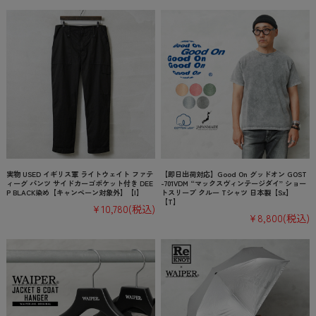
実物 USED イギリス軍 ライトウェイト ファテ
【即日出荷対応】Good On グッドオン GOST
ィーグ パンツ サイドカーゴポケット付き DEE
-701VDM “マックスヴィンテージダイ” ショー
P BLACK染め【キャンペーン対象外】【I】
トスリーブ クルー Tシャツ 日本製【Sx】
【T】
¥10,780
(税込)
¥8,800
(税込)