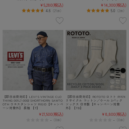
¥5,280
(税込)
¥14,300
(税込)
4.6
5.0
（
21
）
（
2
）
件
件
【即日出荷対応】LEVI’S VINTAGE CLO
【即日出荷対応】ROTOTO ロトト R1574
THING 001L7-0002 SHORTHORN SAWTO
リサイクル コットン／ウール 3パック
OTH ウエスタンシャツ RIGID【キャンペ
ソックス 日本製【キャンペーン対象
ーン対象外】 長袖 【T】
外】【TB】
¥27,500
(税込)
¥8,800
(税込)
-
-
（
0
）
（
0
）
件
件