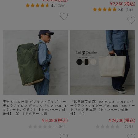
¥2,860
(税込)
4.7
（
3
）
件
5.0
（
1
）
件
実物 USED 米軍 ダブルストラップ コー
【即日出荷対応】BARK OUTSIDERS バ
デュラナイロン ダッフルバック PAINTE
ークアウトサイダーズ BS Tool Tote トー
D（マーキングあり）【キャンペーン対
トバッグ 日本製【キャンペーン対象
象外】【I】ミリタリー 古着
外】【T】
¥6,380
(税込)
¥29,700
(税込)
-
-
（
0
）
（
0
）
件
件