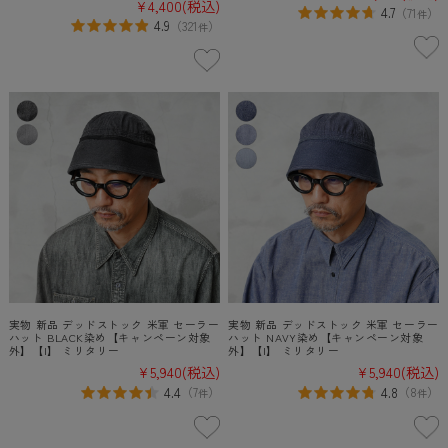
¥4,400
(税込)
4.7
（
71
）
件
4.9
（
321
）
件
実物 新品 デッドストック 米軍 セーラー
実物 新品 デッドストック 米軍 セーラー
ハット BLACK染め【キャンペーン対象
ハット NAVY染め【キャンペーン対象
外】【I】 ミリタリー
外】【I】 ミリタリー
¥5,940
(税込)
¥5,940
(税込)
4.4
4.8
（
7
）
（
8
）
件
件