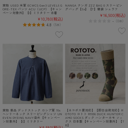
実物 USED 米軍 ECWCS Gen3 LEVEL6 G
NANGA ナンガ ZZZ BAG 0 スリーピン
ORE-TEX パンツ ACU（UCP）【キャン
グバッグ【Sx】【T】寝袋 シュラフ
ペーン対象外】【I】ミリタリー 古着
¥16,500
(税込)
¥10,780
(税込)
-
（
0
）
件
4.8
（
5
）
件
実物 新品 デッドストック ロシア軍 70s
【ネコポス便対応】【即日出荷対応】R
ヘンリーネック スリーピングシャツ UN
OTOTO ロトト R1658 DUCK HUNTER C
EVEN DYEING NAVY染め【キャンペー
AMO SOCKS ダック ハンターカモ ソッ
ン対象外】【I】ミリタリー
クス 日本製【キャンペーン対象外】【T
B】
¥8,580
(税込)