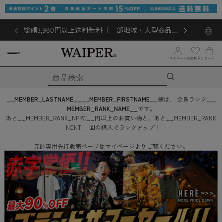
総額3,980円以上送料無料（一部地域・大型商品対
象外あり）
マイページ
お気に入り
カート
__MEMBER_LASTNAME__
__MEMBER_FIRSTNAME__
様は、
会員ランク:
__
MEMBER_RANK_NAME__
です。
あと
__MEMBER_RANK_NPRC__
円
以上のお買い物と、あと
__MEMBER_RANK
_NCNT__
回
の購入でランクアップ！
元帥専用先行販売ページはマイページよりご覧ください。