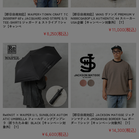
【即日出荷対応】WAIPER×TOWN CRAFT TC
【即日出荷対応】VANS ヴァンズ PREMIUM V
26S001WP 60’s JACQUARD AND STRIPE S/S
N000CQABOP LX AUTHENTIC 44 スニーカー
TEE-SHIRTS ジャガード & ストライプ Tシャ
USA企画【キャンペーン対象外】【T】
ツ【キャンペ
¥11,000
(税込)
¥8,250
(税込)
ReKNOT × WAIPER U/L SUNBLOCK AUTOM
【即日出荷対応】JACKSON MATISSE ジャク
ATIC UMBRELLA フォールディングアンブレ
ソンマティス JM26AW043 BORDER Tee ボー
ラ（折りたたみ傘）BLACK【キャンペーン対
ダー Tシャツ【キャンペーン対象外】【T】
象外】【T】
¥14,300
(税込)
¥6,600
(税込)