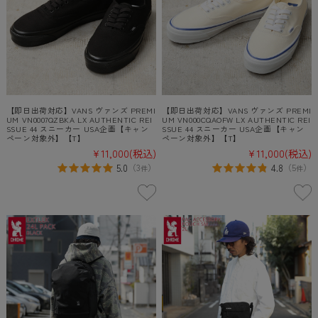
【即日出荷対応】VANS ヴァンズ PREMI
【即日出荷対応】VANS ヴァンズ PREMI
UM VN0007QZBKA LX AUTHENTIC REI
UM VN000CQAOFW LX AUTHENTIC REI
SSUE 44 スニーカー USA企画【キャン
SSUE 44 スニーカー USA企画【キャン
ペーン対象外】【T】
ペーン対象外】【T】
¥11,000
(税込)
¥11,000
(税込)
5.0
4.8
（
3
）
（
5
）
件
件