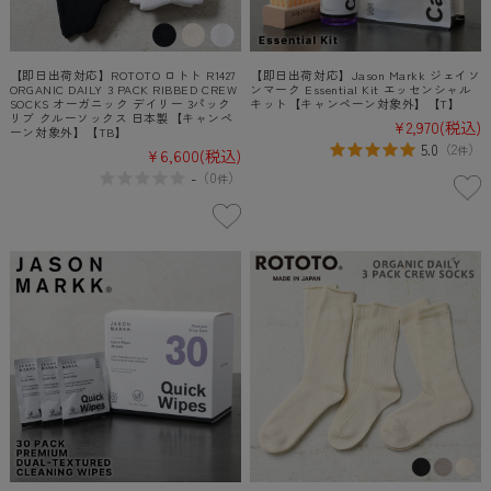
【即日出荷対応】ROTOTO ロトト R1427
【即日出荷対応】Jason Markk ジェイソ
ORGANIC DAILY 3 PACK RIBBED CREW
ンマーク Essential Kit エッセンシャル
SOCKS オーガニック デイリー 3パック
キット【キャンペーン対象外】【T】
リブ クルーソックス 日本製【キャンペ
¥2,970
(税込)
ーン対象外】【TB】
5.0
（
2
）
件
¥6,600
(税込)
-
（
0
）
件