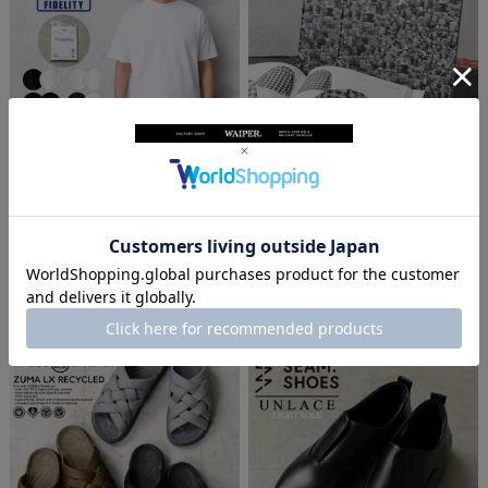
【即日出荷対応】FIDELITY フィデリテ
TOWN CRAFT タウンクラフト TL25F028
ィ FH-25575012 2PACK TUBE T-SHIRT 2
00 COLLECTION BOOK “1927” コレクシ
パック チューブ 半袖 Tシャツ 日本製
ョンブック【キャンペーン対象外】
【キャンペーン対象外】【TB】
【T】
¥11,000
(税込)
¥6,600
(税込)
-
4.8
（
0
）
（
5
）
件
件